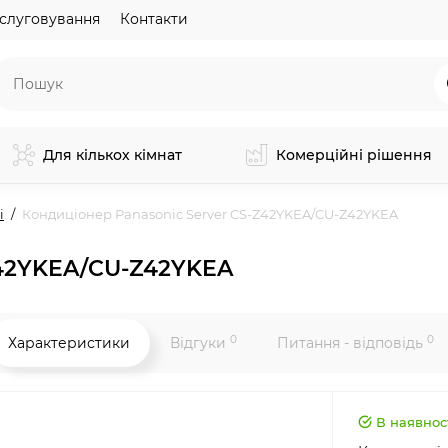
слуговування
Контакти
Для кількох кімнат
Комерційні рішення
і
Кондиціонер Panasonic Server CS-Z42YKEA/CU-Z42YKEA
Z42YKEA/CU-Z42YKEA
0
0
Характеристики
Відгуки
Питання - відповідь
В наявнос