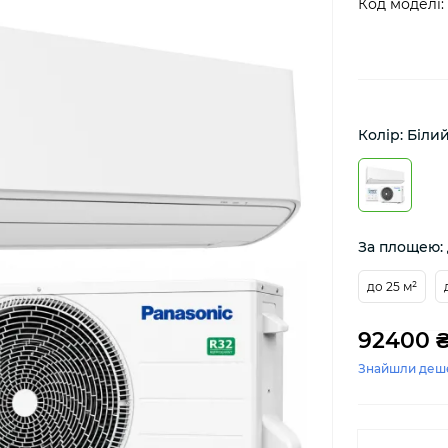
Код моделі:
Колір: Біли
За площею: 
до 25 м²
92400 
Знайшли деш