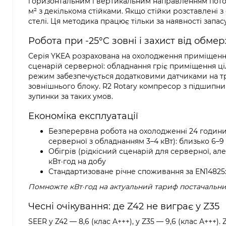
горизонтальним і вертикальним направленням потоку.
м² з декількома стійками. Якщо стійки розставлені з 
стелі. Ця методика працює тільки за наявності запас
Робота при -25°C зовні і захист від обме
Серія YKEA розрахована на охолодження приміщення
сценарій серверної: обладнання гріє приміщення ціл
режим забезпечується додатковими датчиками на тр
зовнішнього блоку. R2 Rotary компресор з підшипник
зупинки за таких умов.
Економіка експлуатації
Безперервна робота на охолодженні 24 години
серверної з обладнанням 3–4 кВт): близько 6–9 
Обігрів (рідкісний сценарій для серверної, ал
кВт·год на добу
Стандартизоване річне споживання за EN14825: 17
Помножте кВт·год на актуальний тариф постачальник
Чесні очікування: де Z42 не виграє у Z35
SEER у Z42 — 8,6 (клас A+++), у Z35 — 9,6 (клас A+