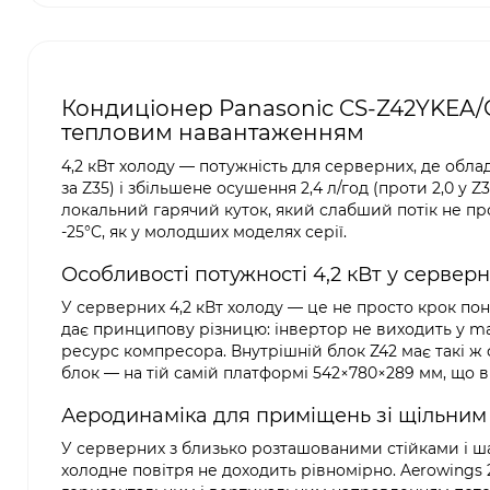
Кондиціонер Panasonic CS-Z42YKEA/C
тепловим навантаженням
4,2 кВт холоду — потужність для серверних, де обла
за Z35) і збільшене осушення 2,4 л/год (проти 2,0 у
локальний гарячий куток, який слабший потік не пр
-25°C, як у молодших моделях серії.
Особливості потужності 4,2 кВт у сервер
У серверних 4,2 кВт холоду — це не просто крок пона
дає принципову різницю: інвертор не виходить у 
ресурс компресора. Внутрішній блок Z42 має такі ж фі
блок — на тій самій платформі 542×780×289 мм, що в 
Аеродинаміка для приміщень зі щільни
У серверних з близько розташованими стійками і ш
холодне повітря не доходить рівномірно. Aerowings 2.