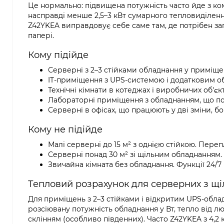
Це нормально: підвищена потужність часто йде з к
насправді менше 2,5–3 кВт сумарного тепловиділенн
Z42YKEA виправдовує себе саме там, де потрібен зап
папері.
Кому підійде
Серверні з 2–3 стійками обладнання у приміщен
IT-приміщення з UPS-системою і додатковим 
Технічні кімнати в котеджах і виробничих об'єк
Лабораторні приміщення з обладнанням, що пот
Серверні в офісах, що працюють у дві зміни, б
Кому не підійде
Малі серверні до 15 м² з однією стійкою. Пере
Серверні понад 30 м² зі щільним обладнанням
Звичайна кімната без обладнання. Функції 24/
Тепловий розрахунок для серверних з щі
Для приміщень з 2–3 стійками і відкритим UPS-обла
розсіювану потужність обладнання у Вт, тепло від люд
склінням (особливо південних). Часто Z42YKEA з 4,2