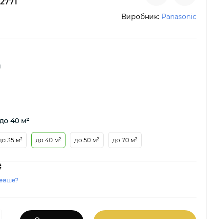
2771
Виробник:
Panasonic
й
до 40 м²
до 35 м²
до 40 м²
до 50 м²
до 70 м²
₴
евше?