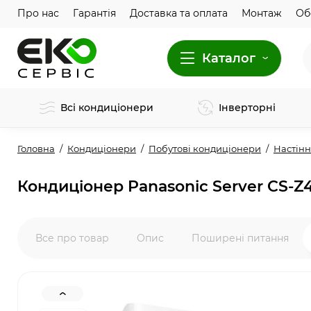
Про нас
Гарантія
Доставка та оплата
Монтаж
Об
Каталог
Всі кондиціонери
Інверторні
Головна
Кондиціонери
Побутові кондиціонери
Настінн
Кондиціонер Panasonic Server CS-
Все про товар
Опис
Поширені питання