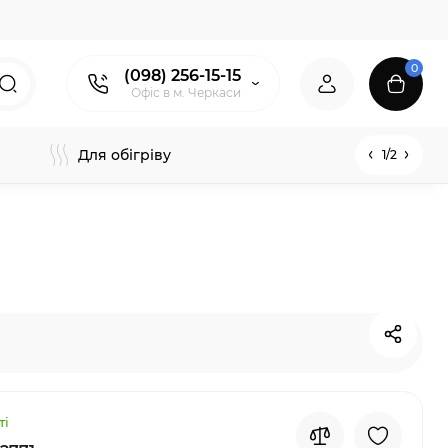
0
(098) 256-15-15
Офіс в м. Черкаси
Для обігріву
1/2
ті