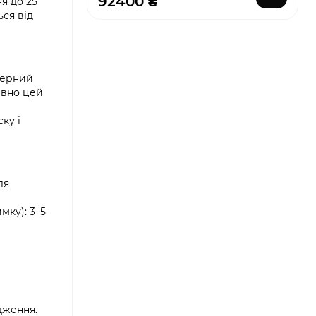
92400 ₴
я до 25
ься від
терний
ивно цей
ку і
ля
мку): 3–5
дження.