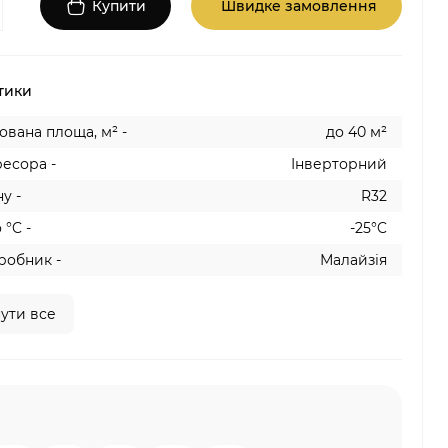
Купити
Швидке замовлення
тики
вана площа, м² -
до 40 м²
есора -
Інверторний
у -
R32
 °C -
-25°C
робник -
Малайзія
ути все