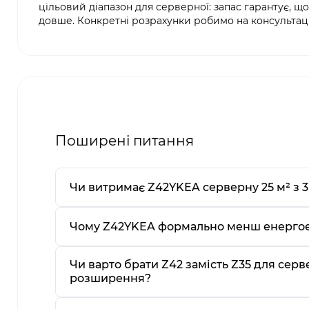
цільовий діапазон для серверної: запас гарантує, 
довше. Конкретні розрахунки робимо на консультації
Поширені питання
Чи витримає Z42YKEA серверну 25 м² з 3
Чому Z42YKEA формально менш енергоефе
Чи варто брати Z42 замість Z35 для серве
розширення?