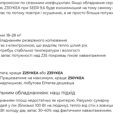
омпромісом по сезонним коефіцієнтам. Якщо обладнання сер
я, Z35YKEA при SEER 9,6 буде економніший на тому самому о
ас по потоку повітря і осушенню, а не просто більша потужн
ні 18–28 м²
обладнанням резервного копіювання
тах з електронікою, що виділяє тепло цілий рік
ребує стабільної температури і вологості
о запас потужності над Z35 покриває пікові навантаження
плата, краще
Z25YKEA
або
Z35YKEA
. Працюватиме на максимумі, краще
Z50YKEA
7 надлишкові, побутова Etherea дешевша
льним обладнанням: наш підхід
днанням площі недостатньо як критерію. Рахуємо: сумарну
ей у пік (близько 100 Вт на людину), тепло від стін з зовніш
 кВт холоду дає запас 30–40% над фактичним навантаженням. 