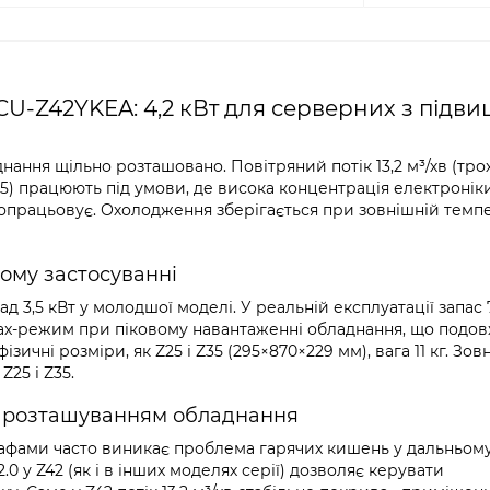
U-Z42YKEA: 4,2 кВт для серверних з підв
днання щільно розташовано. Повітряний потік 13,2 м³/хв (тр
 Z35) працюють під умови, де висока концентрація електроні
опрацьовує. Охолодження зберігається при зовнішній темпе
ному застосуванні
д 3,5 кВт у молодшої моделі. У реальній експлуатації запас 
max-режим при піковому навантаженні обладнання, що подо
зичні розміри, як Z25 і Z35 (295×870×229 мм), вага 11 кг. Зов
Z25 і Z35.
м розташуванням обладнання
афами часто виникає проблема гарячих кишень у дальньому 
0 у Z42 (як і в інших моделях серії) дозволяє керувати