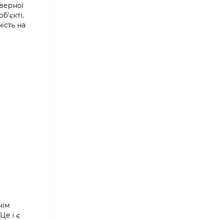
верної
б'єкті.
ість на
нім
Це і є