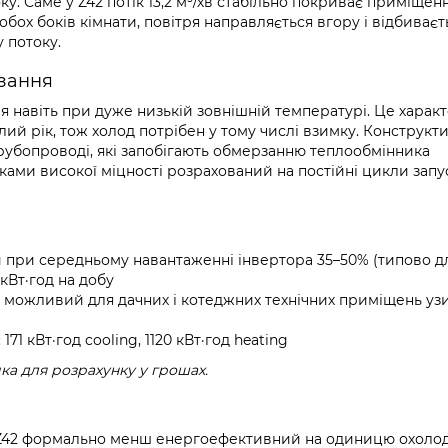
 Саме у Z42 потік 13,2 м³/хв стабільно покриває приміщенн
обох боків кімнати, повітря направляється вгору і відбиваєт
у потоку.
рзання
 навіть при дуже низькій зовнішній температурі. Це харак
ий рік, тож холод потрібен у тому числі взимку. Конструкт
убопроводі, які запобігають обмерзанню теплообмінника
ами високої міцності розрахований на постійні цикли запус
 при середньому навантаженні інвертора 35–50% (типово д
кВт·год на добу
е можливий для дачних і котеджних технічних приміщень узи
1 кВт·год cooling, 1120 кВт·год heating
а для розрахунку у грошах.
++). Z42 формально менш енергоефективний на одиницю охоло