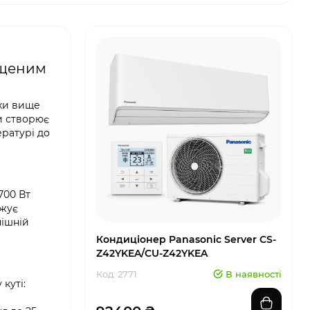
ищеним
охи вище
ки створює
ратурі до
700 Вт
вжує
нішній
Кондиціонер Panasonic Server CS-
Z42YKEA/CU-Z42YKEA
Код: 2771
В наявності
куті: