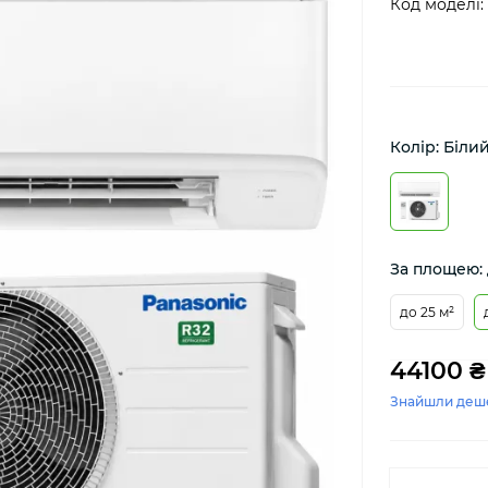
Код моделі:
Колір: Біли
За площею: 
до 25 м²
44100 ₴
Знайшли деш