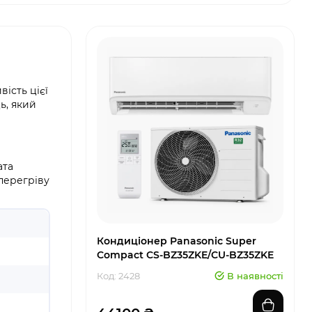
ість цієї
ь, який
ата
 перегріву
Кондиціонер Panasonic Super
Compact CS-BZ35ZKE/CU-BZ35ZKE
Код: 2428
В наявності