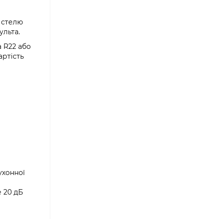
 стелю
ульта.
а R22 або
артість
ухонної
е 20 дБ