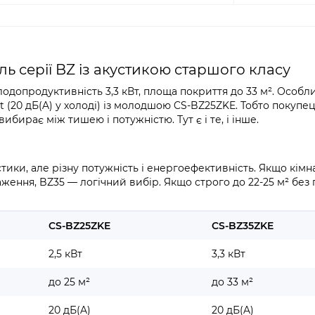
ь серії BZ із акустикою старшого класу
допродуктивність 3,3 кВт, площа покриття до 33 м². Особлив
t (20 дБ(A) у холоді) із молодшою CS-BZ25ZKE. Тобто покупец
бирає між тишею і потужністю. Тут є і те, і інше.
тики, але різну потужність і енергоефективність. Якщо кімн
ження, BZ35 — логічний вибір. Якщо строго до 22-25 м² без
CS-BZ25ZKE
CS-BZ35ZKE
2,5 кВт
3,3 кВт
до 25 м²
до 33 м²
20 дБ(A)
20 дБ(A)