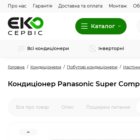
Про нас
Гарантія
Доставка та оплата
Монтаж
Об
Каталог
Всі кондиціонери
Інверторні
Головна
Кондиціонери
Побутові кондиціонери
Настінн
Кондиціонер Panasonic Super Com
Все про товар
Опис
Поширені питання