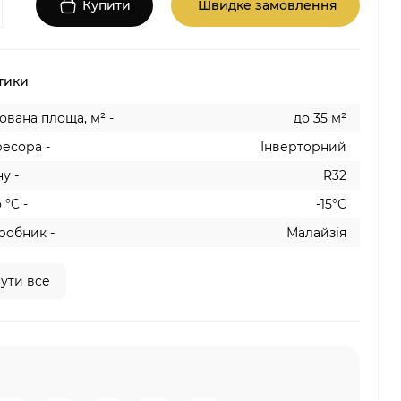
Купити
Швидке замовлення
тики
вана площа, м² -
до 35 м²
есора -
Інверторний
у -
R32
 °C -
-15°C
робник -
Малайзія
ути все