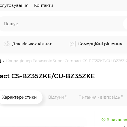
слуговування
Контакти
Для кількох кімнат
Комерційні рішення
і
Кондиціонер Panasonic Super Compact CS-BZ35ZKE/CU-BZ35Z
pact CS-BZ35ZKE/CU-BZ35ZKE
0
0
Характеристики
Відгуки
Питання - відповідь
В наявнос