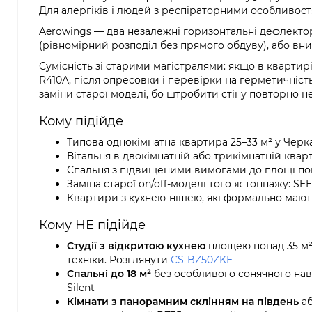
Для алергіків і людей з респіраторними особливост
Aerowings — два незалежні горизонтальні дефлектор
(рівномірний розподіл без прямого обдуву), або вн
Сумісність зі старими магістралями: якщо в кварти
R410A, після опресовки і перевірки на герметичніст
заміни старої моделі, бо штробити стіну повторно не
Кому підійде
Типова однокімнатна квартира 25–33 м² у Черка
Вітальня в двокімнатній або трикімнатній квар
Спальня з підвищеними вимогами до площі пок
Заміна старої on/off-моделі того ж тоннажу: SE
Квартири з кухнею-нішею, які формально мають 
Кому НЕ підійде
Студії з відкритою кухнею
площею понад 35 м²:
техніки. Розглянути
CS-BZ50ZKE
Спальні до 18 м²
без особливого сонячного на
Silent
Кімнати з панорамним склінням на південь
аб