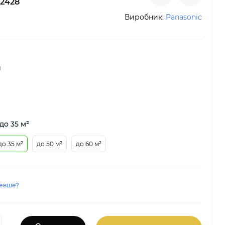
2428
Виробник:
Panasonic
й
до 35 м²
до 35 м²
до 50 м²
до 60 м²
евше?