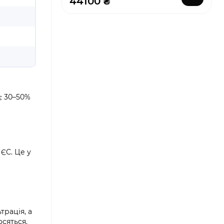
44100 ₴
є 30–50%
ЄС. Це у
трація, а
осяться.