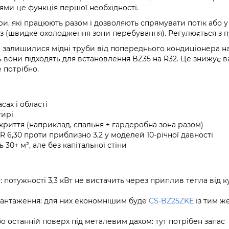
ями це функція першої необхідності.
и, які працюють разом і дозволяють спрямувати потік або у
из (швидке охолодження зони перебування). Регулюється з п
рі залишилися мідні труби від попереднього кондиціонера н
ь вони підходять для встановлення BZ35 на R32. Це знижує в
 потрібно.
сах і області
тирі
риття (наприклад, спальня + гардеробна зона разом)
ER 6,30 проти приблизно 3,2 у моделей 10-річної давності
30+ м², але без капітальної стіни
 потужності 3,3 кВт не вистачить через приплив тепла від к
вантаження: для них економнішим буде
CS-BZ25ZKE
із тим ж
о останній поверх під металевим дахом: тут потрібен запас