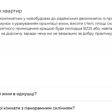
х квартир
днокімнатних у новобудовах до радянських двокімнаток із п
ок з урахуванням орієнтації вікон, висоти стелі, площі ск
нкретного приміщення кращою буде молодша BZ25 або, навпа
 на дорожчу заради чека ми не вважаємо за добру практику
ї зони в однушці?
ної кімнати з панорамним склінням?