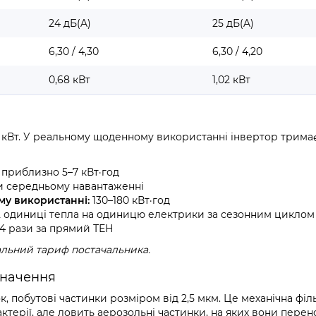
24 дБ(A)
25 дБ(A)
6,30 / 4,30
6,30 / 4,20
0,68 кВт
1,02 кВт
,00 кВт. У реальному щоденному використанні інвертор трима
приблизно 5–7 кВт·год
ри середньому навантаженні
му використанні:
130–180 кВт·год
2 одиниці тепла на одиницю електрики за сезонним циклом 
 4 рази за прямий ТЕН
альний тариф постачальника.
 значення
 побутові частинки розміром від 2,5 мкм. Це механічна філь
актерії, але ловить аерозольні частинки, на яких вони перен