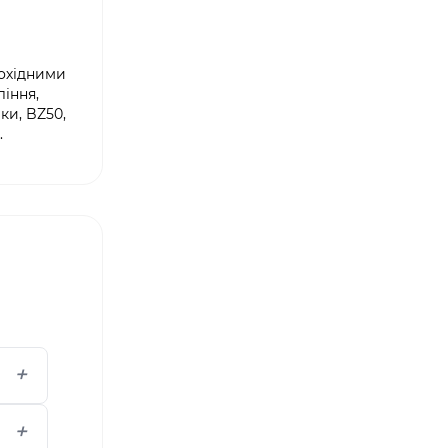
рохідними
ління,
ки, BZ50,
.