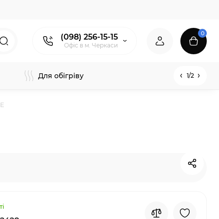
0
(098) 256-15-15
Офіс в м. Черкаси
Для обігріву
1/2
KE
ті