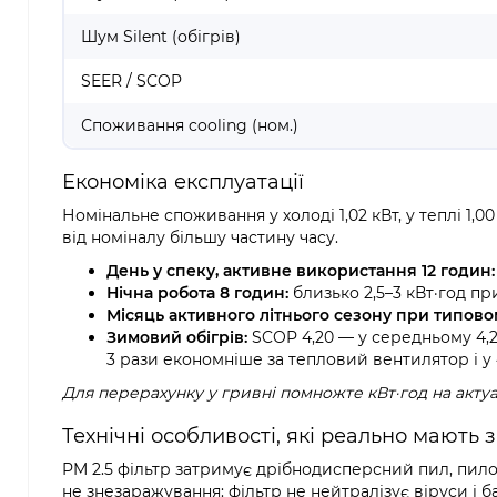
Шум Silent (обігрів)
SEER / SCOP
Споживання cooling (ном.)
Економіка експлуатації
Номінальне споживання у холоді 1,02 кВт, у теплі 1
від номіналу більшу частину часу.
День у спеку, активне використання 12 годин:
Нічна робота 8 годин:
близько 2,5–3 кВт·год п
Місяць активного літнього сезону при типово
Зимовий обігрів:
SCOP 4,20 — у середньому 4,
3 рази економніше за тепловий вентилятор і у
Для перерахунку у гривні помножте кВт·год на акту
Технічні особливості, які реально мають
PM 2.5 фільтр затримує дрібнодисперсний пил, пилок,
не знезаражування: фільтр не нейтралізує віруси і б