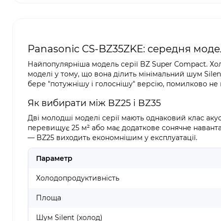
Panasonic CS-BZ35ZKE: середня модел
Найпопулярніша модель серії BZ Super Compact. Холо
моделі у тому, що вона ділить мінімальний шум Silen
бере "потужнішу і голоснішу" версію, помилково не ви
Як вибирати між BZ25 і BZ35
Дві молодші моделі серії мають однаковий клас акус
перевищує 25 м² або має додаткове сонячне наванта
— BZ25 виходить економнішим у експлуатації.
Параметр
Холодопродуктивність
Площа
Шум Silent (холод)