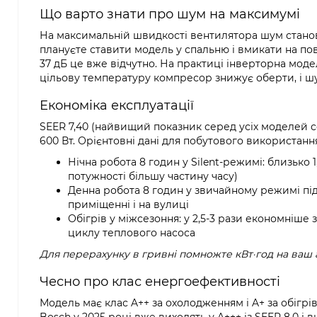
Що варто знати про шум на максимумі
На максимальній швидкості вентилятора шум станов
плануєте ставити модель у спальню і вмикати на по
37 дБ це вже відчутно. На практиці інверторна моде
цільову температуру компресор знижує оберти, і шу
Економіка експлуатації
SEER 7,40 (найвищий показник серед усіх моделей с
600 Вт. Орієнтовні дані для побутового використанн
Нічна робота 8 годин у Silent-режимі: близько 1
потужності більшу частину часу)
Денна робота 8 годин у звичайному режимі під
приміщенні і на вулиці
Обігрів у міжсезоння: у 2,5-3 рази економніше
циклу теплового насоса
Для перерахунку в гривні помножте кВт·год на ваш 
Чесно про клас енергоефективності
Модель має клас A++ за охолодженням і A+ за обігріво