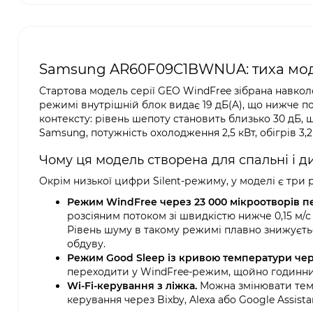
Samsung AR60F09C1BWNUA: тиха моде
Стартова модель серії GEO WindFree зібрана навкол
режимі внутрішній блок видає 19 дБ(A), що нижче по
контексту: рівень шепоту становить близько 30 дБ,
Samsung, потужність охолодження 2,5 кВт, обігрів 3,2
Чому ця модель створена для спальні і д
Окрім низької цифри Silent-режиму, у моделі є три р
Режим WindFree через 23 000 мікроотворів пе
розсіяним потоком зі швидкістю нижче 0,15 м/
Рівень шуму в такому режимі плавно знижується
обдуву.
Режим Good Sleep із кривою температури чере
переходити у WindFree-режим, щойно годинник
Wi-Fi-керування з ліжка.
Можна змінювати темп
керування через Bixby, Alexa або Google Assista