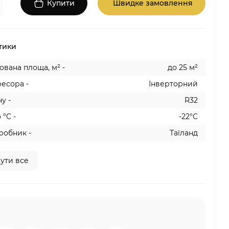
Купити
Швидке замовлення
тики
вана площа, м² -
до 25 м²
есора -
Інверторний
у -
R32
 °C -
-22°C
робник -
Таїланд
ути все