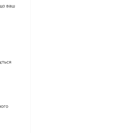
кщо ваш
ється
ного