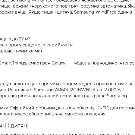
і вище. Samsung WindFree побудовано не навколо рекордної
 тиша, режим «нерухомого повітря», розумна автоматика. Я
 ефективніші. Якщо тиша і дитяча, Samsung WindFree один з
ощею до 22 м²
е за порогу свідомого сприйняття)
мально тихий клімат
martThings, смартфон Galaxy) — модель повноцінно інтегру
тул, у спекотні дні з прямим сонцем модель працюватиме на
ється. Розгляньте Samsung AR60F12C1BWNUA на 12 000 BTU.
торів потрібен потужніший потік повітря, краще Samsung
у. Офіційний робочий діапазон обігріву –15 °C; для постій
пловий насос або повноцінна система опалення.
і і дитячі
ні новобудов Черкас. Тут принципова тиша і плавний пуск