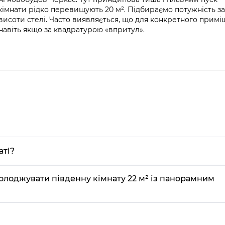
 кімнати рідко перевищують 20 м². Підбираємо потужність за
 висоти стелі. Часто виявляється, що для конкретного прим
 навіть якщо за квадратурою «впритул».
аті?
олоджувати південну кімнату 22 м² із панорамним