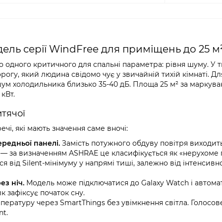
ль серії WindFree для приміщень до 25 м
о одного критичного для спальні параметра: рівня шуму. У 
рогу, який людина свідомо чує у звичайній тихій кімнаті. Дл
 шум холодильника близько 35-40 дБ. Площа 25 м² за маркув
 кВт.
итячої
ечі, які мають значення саме вночі:
редньої панелі.
Замість потужного обдуву повітря виходит
с — за визначенням ASHRAE це класифікується як «нерухоме 
 від Silent-мінімуму у напрямі тиші, залежно від інтенсивно
з ніч.
Модель може підключатися до Galaxy Watch і автома
 зафіксує початок сну.
ературу через SmartThings без увімкнення світла. Голосов
nt.