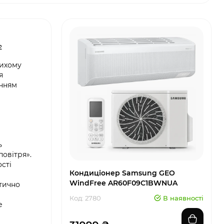
²
тихому
я
анням
ь
повітря».
сті
Кондиціонер Samsung GEO
WindFree AR60F09C1BWNUA
тично
Код: 2780
В наявності
е