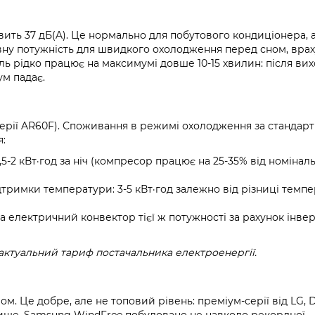
ить 37 дБ(A). Це нормально для побутового кондиціонера, 
вну потужність для швидкого охолодження перед сном, врах
ль рідко працює на максимумі довше 10-15 хвилин: після вих
м падає.
ерії AR60F). Споживання в режимі охолодження за стандарт
я:
,5-2 кВт·год за ніч (компресор працює на 25-35% від номінал
тримки температури: 3-5 кВт·год залежно від різниці темпе
 за електричний конвектор тієї ж потужності за рахунок інве
актуальний тариф постачальника електроенергії.
м. Це добре, але не топовий рівень: преміум-серії від LG, Da