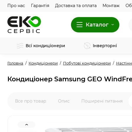
Про нас
Гарантія
Доставка та оплата
Монтаж
Об
Каталог
Всі кондиціонери
Інверторні
Головна
Кондиціонери
Побутові кондиціонери
Настінн
Кондиціонер Samsung GEO WindF
Все про товар
Опис
Поширені питання