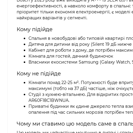
Bosch у 2025 році вже виходять у A+++ із SEER 8,0 
енергоефективності, а навколо комфорту в спальні:
пріоритет тільки економія електроенергії, є моделі
найкращих варіантів у сегменті.
Кому підійде
Спальня в новобудові або типовій квартирі пл
Дитяча для дитини від року (Silent 19 дБ нижч
Кабінет для роботи з дому, де потрібен макси
Кімната для гостей, дачний будиночок
Власники екосистеми Samsung (Galaxy Watch, S
Кому не підійде
Кімнати понад 22-25 м². Потужності буде впри
максимумі (тобто на 37 дБ) частіше, ніж очіку
Студії з кухнею-вітальнею. Для відкритих прос
AR60F18C1BWNUA.
Приватні будинки як єдине джерело тепла взимк
опалення під час сильних морозів потрібен те
Чому ми ставимо цю модель саме в спальн
Цю модель ми найчастіше монтуємо в дитячі і спаль