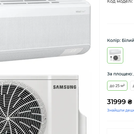
Код моделі:
Колір: Біли
За площею: 
до 25 м²
31999 ₴
Знайшли деш