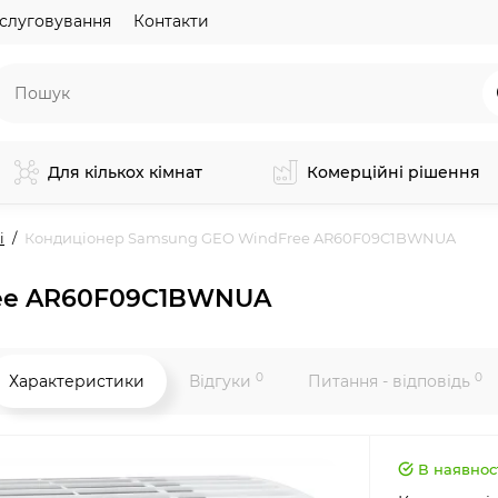
слуговування
Контакти
Для кількох кімнат
Комерційні рішення
і
Кондиціонер Samsung GEO WindFree AR60F09C1BWNUA
ree AR60F09C1BWNUA
0
0
Характеристики
Відгуки
Питання - відповідь
В наявнос