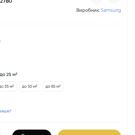
2780
Виробник:
Samsung
й
до 25 м²
до 35 м²
до 50 м²
до 65 м²
евше?