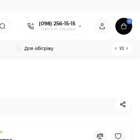
0
(098) 256-15-15
Офіс в м. Черкаси
Для обігріву
1/2
ті