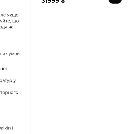
31999 ₴
але якщо
уйте, що
оду на
них умов:
ьної
ратур у
рторного
ikin і