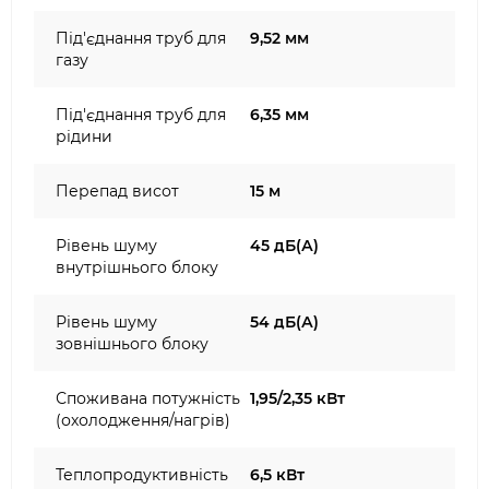
Під'єднання труб для
9,52 мм
газу
Під'єднання труб для
6,35 мм
рідини
Перепад висот
15 м
Рівень шуму
45 дБ(А)
внутрішнього блоку
Рівень шуму
54 дБ(А)
зовнішнього блоку
Споживана потужність
1,95/2,35 кВт
(охолодження/нагрів)
Теплопродуктивність
6,5 кВт