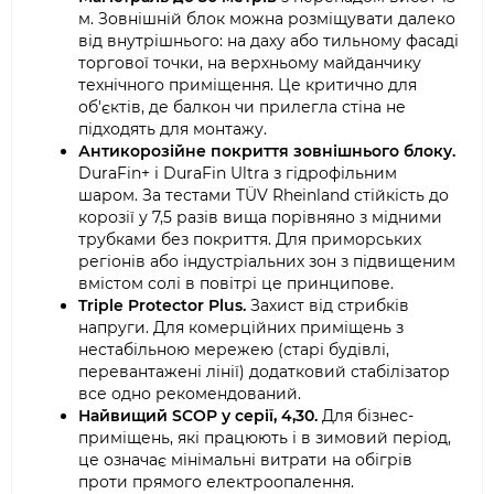
м. Зовнішній блок можна розміщувати далеко
від внутрішнього: на даху або тильному фасаді
торгової точки, на верхньому майданчику
технічного приміщення. Це критично для
об'єктів, де балкон чи прилегла стіна не
підходять для монтажу.
Антикорозійне покриття зовнішнього блоку.
DuraFin+ і DuraFin Ultra з гідрофільним
шаром. За тестами TÜV Rheinland стійкість до
корозії у 7,5 разів вища порівняно з мідними
трубками без покриття. Для приморських
регіонів або індустріальних зон з підвищеним
вмістом солі в повітрі це принципове.
Triple Protector Plus.
Захист від стрибків
напруги. Для комерційних приміщень з
нестабільною мережею (старі будівлі,
перевантажені лінії) додатковий стабілізатор
все одно рекомендований.
Найвищий SCOP у серії, 4,30.
Для бізнес-
приміщень, які працюють і в зимовий період,
це означає мінімальні витрати на обігрів
проти прямого електроопалення.