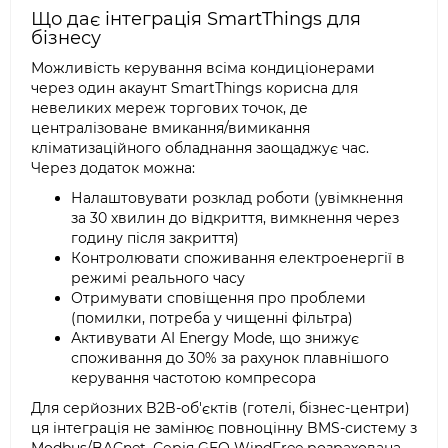
Що дає інтеграція SmartThings для
бізнесу
Можливість керування всіма кондиціонерами
через один акаунт SmartThings корисна для
невеликих мереж торгових точок, де
централізоване вмикання/вимикання
кліматизаційного обладнання заощаджує час.
Через додаток можна:
Налаштовувати розклад роботи (увімкнення
за 30 хвилин до відкриття, вимкнення через
годину після закриття)
Контролювати споживання електроенергії в
режимі реального часу
Отримувати сповіщення про проблеми
(помилки, потреба у чищенні фільтра)
Активувати AI Energy Mode, що знижує
споживання до 30% за рахунок плавнішого
керування частотою компресора
Для серйозних B2B-об'єктів (готелі, бізнес-центри)
ця інтеграція не замінює повноцінну BMS-систему з