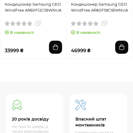
Кондиціонер Samsung GEO
Кондиціонер Samsung GEO
WindFree AR60F12C1BWNUA
WindFree AR60F18C1BWNUA
В наявності
В наявності
33999 ₴
46999 ₴
20 років досвіду
Власний штат
монтажників
Не просто цифра, а
тисячі реалізованих
Гарантуємо чисте та