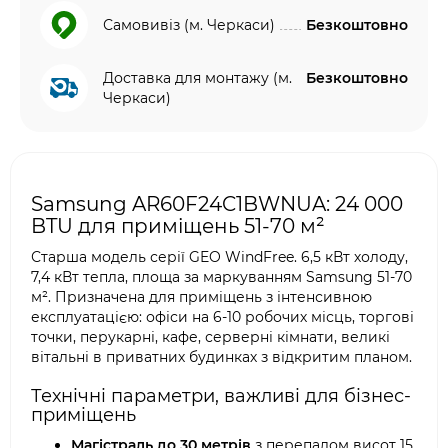
Самовивіз (м. Черкаси)
Безкоштовно
Доставка для монтажу (м.
Безкоштовно
Черкаси)
Samsung AR60F24C1BWNUA: 24 000
BTU для приміщень 51-70 м²
Старша модель серії GEO WindFree. 6,5 кВт холоду,
7,4 кВт тепла, площа за маркуванням Samsung 51-70
м². Призначена для приміщень з інтенсивною
експлуатацією: офіси на 6-10 робочих місць, торгові
точки, перукарні, кафе, серверні кімнати, великі
вітальні в приватних будинках з відкритим планом.
Технічні параметри, важливі для бізнес-
приміщень
Магістраль до 30 метрів
з перепадом висот 15