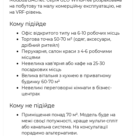
Modbus/BACnet. Серія GEO WindFree розрахована
на побутову та малу комерційну експлуатацію, не
на VRF-рівень.
Кому підійде
Офіс відкритого типу на 6-10 робочих місць
Торгова точка 50-70 м² (одяг, аксесуари,
дрібний ритейл)
Перукарня, салон краси з 4-6 робочими
місцями
Невелика кав'ярня або кафе на 25-30
посадкових місць
Велика вітальня з кухнею в приватному
будинку 60-70 м²
Невеликі переговорні кімнати в бізнес-
центрах
Кому не підійде
Приміщення понад 70 м². Модель буде на
межі своєї потужності, краще мульти-спліт
або канальна система. На консультації
порадимо альтернативи.