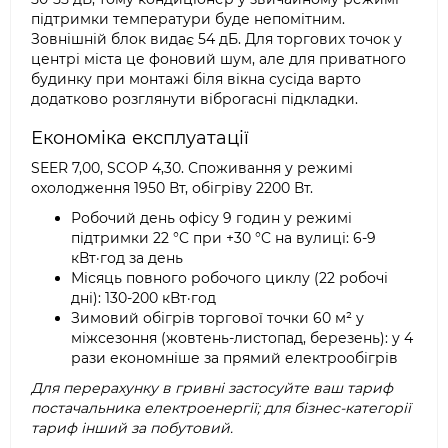
підтримки температури буде непомітним.
Зовнішній блок видає 54 дБ. Для торгових точок у
центрі міста це фоновий шум, але для приватного
будинку при монтажі біля вікна сусіда варто
додатково розглянути віброгасні підкладки.
Економіка експлуатації
SEER 7,00, SCOP 4,30. Споживання у режимі
охолодження 1950 Вт, обігріву 2200 Вт.
Робочий день офісу 9 годин у режимі
підтримки 22 °C при +30 °C на вулиці: 6-9
кВт·год за день
Місяць повного робочого циклу (22 робочі
дні): 130-200 кВт·год
Зимовий обігрів торгової точки 60 м² у
міжсезоння (жовтень-листопад, березень): у 4
рази економніше за прямий електрообігрів
Для перерахунку в гривні застосуйте ваш тариф
постачальника електроенергії; для бізнес-категорії
тариф інший за побутовий.