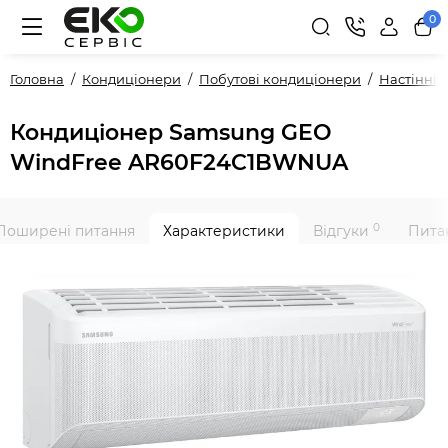
0
Головна
Кондиціонери
Побутові кондиціонери
Настінні
Кондиціонер Samsung GEO
WindFree AR60F24C1BWNUA
0
Поширені питання
Характеристики
Відгуки
Питан