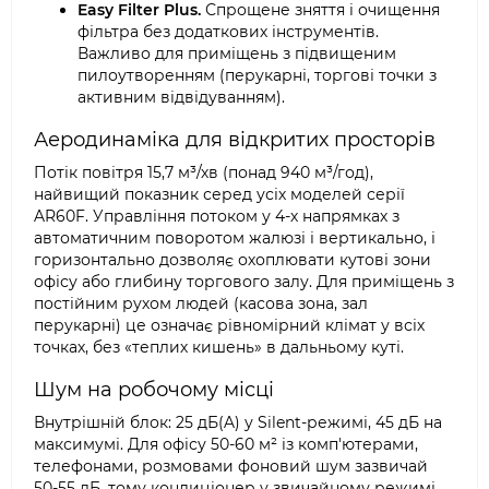
Easy Filter Plus.
Спрощене зняття і очищення
фільтра без додаткових інструментів.
Важливо для приміщень з підвищеним
пилоутворенням (перукарні, торгові точки з
активним відвідуванням).
Аеродинаміка для відкритих просторів
Потік повітря 15,7 м³/хв (понад 940 м³/год),
найвищий показник серед усіх моделей серії
AR60F. Управління потоком у 4-х напрямках з
автоматичним поворотом жалюзі і вертикально, і
горизонтально дозволяє охоплювати кутові зони
офісу або глибину торгового залу. Для приміщень з
постійним рухом людей (касова зона, зал
перукарні) це означає рівномірний клімат у всіх
точках, без «теплих кишень» в дальньому куті.
Шум на робочому місці
Внутрішній блок: 25 дБ(A) у Silent-режимі, 45 дБ на
максимумі. Для офісу 50-60 м² із комп'ютерами,
телефонами, розмовами фоновий шум зазвичай
50-55 дБ, тому кондиціонер у звичайному режимі