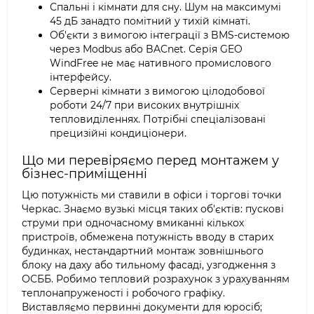
Спальні і кімнати для сну. Шум на максимумі
45 дБ занадто помітний у тихій кімнаті.
Об'єкти з вимогою інтеграції з BMS-системою
через Modbus або BACnet. Серія GEO
WindFree не має нативного промислового
інтерфейсу.
Серверні кімнати з вимогою цілодобової
роботи 24/7 при високих внутрішніх
тепловиділеннях. Потрібні спеціалізовані
прецизійні кондиціонери.
Що ми перевіряємо перед монтажем у
бізнес-приміщенні
Цю потужність ми ставили в офіси і торгові точки
Черкас. Знаємо вузькі місця таких об'єктів: пускові
струми при одночасному вмиканні кількох
пристроїв, обмежена потужність вводу в старих
будинках, нестандартний монтаж зовнішнього
блоку на даху або тильному фасаді, узгодження з
ОСББ. Робимо тепловий розрахунок з урахуванням
теплонапруженості і робочого графіку.
Виставляємо первинні документи для юросіб;