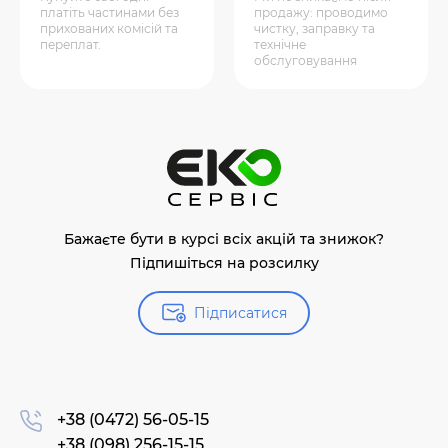
платіть частинами без
продажу: проводимо
прихованих комісій та
чистку, заправку та
переплат.
технічне
обслуговування
Бажаєте бути в курсі всіх акцій та знижок?
Підпишіться на розсилку
Підписатися
+38 (0472) 56-05-15
+38 (098) 256-15-15