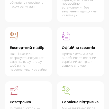
об’єктів та перевірена
професійне
часом репутація.
встановлення без
залучення підрядників
«з вулиці»
Експертний підбір
Офіційна гарантія
Наші інженери
Пряма підтримка від
розрахують потужність
виробника та власний
саме під вашу площу,
сервісний центр для
щоб ви не
вашого спокою.
переплачували за зайве.
Розстрочка
Сервісна підтримка
Купуйте сьогодні —
Ми не зникаємо після