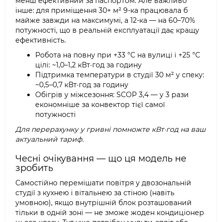
менш ефективний за паспортом. Але важливо
інше: для приміщення 30+ м² 9-ка працювала б
майже завжди на максимумі, а 12-ка — на 60–70%
потужності, що в реальній експлуатації дає кращу
ефективність.
Робота на повну при +33 °C на вулиці і +25 °C
цілі: ~1,0–1,2 кВт·год за годину
Підтримка температури в студії 30 м² у спеку:
~0,5–0,7 кВт·год за годину
Обігрів у міжсезоння: SCOP 3,4 — у 3 рази
економніше за конвектор тієї самої
потужності
Для перерахунку у гривні помножте кВт·год на ваш
актуальний тариф.
Чесні очікування — що ця модель не
зробить
Самостійно перемішати повітря у двозональній
студії з кухнею і вітальнею за стіною (навіть
умовною), якщо внутрішній блок розташований
тільки в одній зоні — не зможе жоден кондиціонер