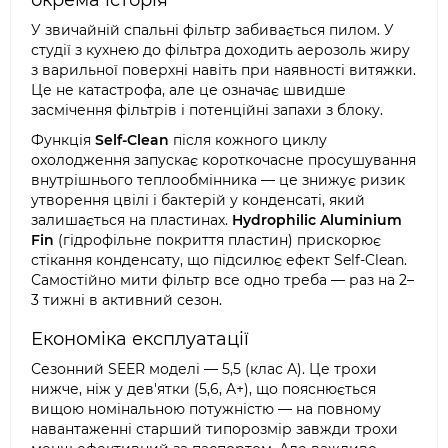
окрема історія
У звичайній спальні фільтр забивається пилом. У
студії з кухнею до фільтра доходить аерозоль жиру
з варильної поверхні навіть при наявності витяжки.
Це не катастрофа, але це означає швидше
засмічення фільтрів і потенційні запахи з блоку.
Функція
Self-Clean
після кожного циклу
охолодження запускає короткочасне просушування
внутрішнього теплообмінника — це знижує ризик
утворення цвілі і бактерій у конденсаті, який
залишається на пластинах.
Hydrophilic Aluminium
Fin
(гідрофільне покриття пластин) прискорює
стікання конденсату, що підсилює ефект Self-Clean.
Самостійно мити фільтр все одно треба — раз на 2–
3 тижні в активний сезон.
Економіка експлуатації
Сезонний SEER моделі — 5,5 (клас A). Це трохи
нижче, ніж у дев'ятки (5,6, A+), що пояснюється
вищою номінальною потужністю — на повному
навантаженні старший типорозмір завжди трохи