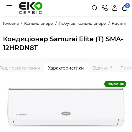
0
Головна
Кондиціонери
Побутові кондиціонери
Настінні
Кондиціонер Samurai Elite (T) SMA-
12HRDN8T
0
Поширені питання
Характеристики
Відгуки
Питан
Популярний