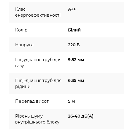
Клас
A++
енергоефективності
Колір
Білий
Напруга
220 В
Під'єднання труб для
9,52 мм
газу
Під'єднання труб для
6,35 мм
рідини
Перепад висот
5 м
Рівень шуму
26-40 дБ(А)
внутрішнього блоку