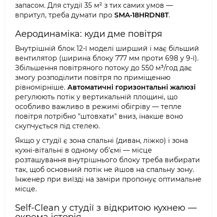
запасом. Для студії 35 м² з тих самих умов —
впритул, треба думати про
SMA-18HRDN8T
.
Аеродинаміка: куди дме повітря
Внутрішній блок 12-ї моделі ширший і має більший
вентилятор (ширина блоку 777 мм проти 698 у 9-ї).
Збільшення повітряного потоку до 550 м³/год дає
змогу розподілити повітря по приміщенню
рівномірніше.
Автоматичні горизонтальні жалюзі
регулюють потік у вертикальній площині, що
особливо важливо в режимі обігріву — тепле
повітря потрібно "штовхати" вниз, інакше воно
скупчується під стелею.
Якщо у студії є зона спальні (диван, ліжко) і зона
кухні-вітальні в одному об'ємі — місце
розташування внутрішнього блоку треба вибирати
так, щоб основний потік не йшов на спальну зону.
Інженер при виїзді на заміри пропонує оптимальне
місце.
Self-Clean у студії з відкритою кухнею —