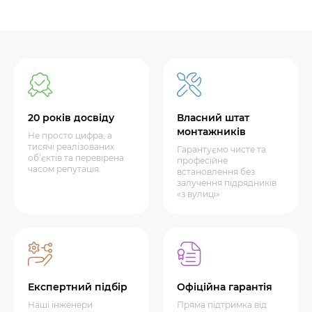
20 років досвіду
Власний штат
монтажників
Не просто цифра, а
тисячі реалізованих
Гарантуємо чисте та
об’єктів та перевірена
професійне
часом репутація.
встановлення без
залучення підрядників
«з вулиці»
Експертний підбір
Офіційна гарантія
Наші інженери
Пряма підтримка від