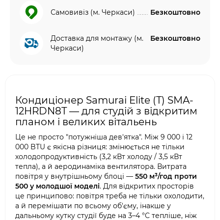
Самовивіз (м. Черкаси)
Безкоштовно
Доставка для монтажу (м.
Безкоштовно
Черкаси)
Кондиціонер Samurai Elite (T) SMA-
12HRDN8T — для студій з відкритим
планом і великих вітальень
Це не просто "потужніша дев'ятка". Між 9 000 і 12
000 BTU є якісна різниця: змінюється не тільки
холодопродуктивність (3,2 кВт холоду / 3,5 кВт
тепла), а й аеродинаміка вентилятора. Витрата
повітря у внутрішньому блоці —
550 м³/год проти
500 у молодшої моделі
. Для відкритих просторів
це принципово: повітря треба не тільки охолодити,
а й перемішати по всьому об'єму, інакше у
дальньому кутку студії буде на 3–4 °C тепліше, ніж