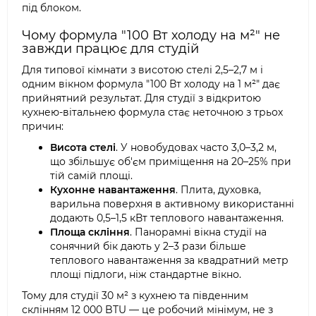
під блоком.
Чому формула "100 Вт холоду на м²" не
завжди працює для студій
Для типової кімнати з висотою стелі 2,5–2,7 м і
одним вікном формула "100 Вт холоду на 1 м²" дає
прийнятний результат. Для студії з відкритою
кухнею-вітальнею формула стає неточною з трьох
причин:
Висота стелі
. У новобудовах часто 3,0–3,2 м,
що збільшує об'єм приміщення на 20–25% при
тій самій площі.
Кухонне навантаження
. Плита, духовка,
варильна поверхня в активному використанні
додають 0,5–1,5 кВт теплового навантаження.
Площа скління
. Панорамні вікна студії на
сонячний бік дають у 2–3 рази більше
теплового навантаження за квадратний метр
площі підлоги, ніж стандартне вікно.
Тому для студії 30 м² з кухнею та південним
склінням 12 000 BTU — це робочий мінімум, не з