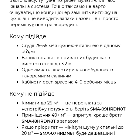
цього класу. Тут уже потрібен мульти-спліт або
канальна система. Точно так само не варто
очікувати, що кондиціонер замінить витяжку на
кухні: він не виводить запахи назовні, він просто
перемішує повітря всередині.
Кому підійде
Студії 25–35 м² з кухнею-вітальнею в одному
об'ємі
Великі вітальні в приватних будинках з
висотою стелі до 3,2 м
Однокімнатні квартири у новобудовах із
панорамним склінням
Кабінети open-space на 4–6 робочих місць
Кому не підійде
Кімнати до 25 м² — це переплата за
непотрібну потужність, беріть
SMA-09HRDN8T
Приміщення 40+ м² — впритул, краще брати
SMA-18HRDN8T
з запасом
Якщо пріоритет — мінімум шуму у спальні до
20 м² —
SMA-07HRDN8T
буде дешевший і