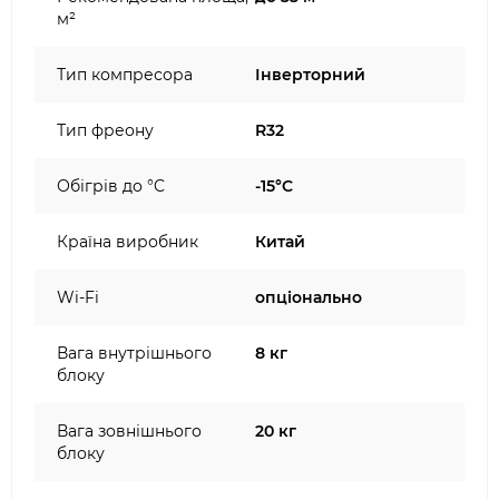
м²
Тип компресора
Інверторний
Тип фреону
R32
Обігрів до °C
-15°C
Країна виробник
Китай
Wi-Fi
опціонально
Вага внутрішнього
8 кг
блоку
Вага зовнішнього
20 кг
блоку