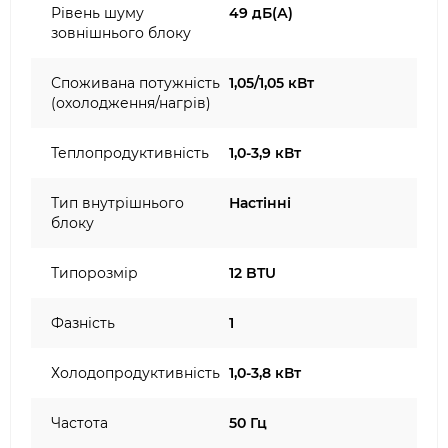
Рівень шуму
49 дБ(А)
зовнішнього блоку
Споживана потужність
1,05/1,05 кВт
(охолодження/нагрів)
Теплопродуктивність
1,0-3,9 кВт
Тип внутрішнього
Настінні
блоку
Типорозмір
12 BTU
Фазність
1
Холодопродуктивність
1,0-3,8 кВт
Частота
50 Гц