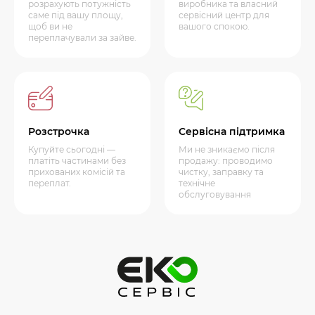
розрахують потужність
виробника та власний
саме під вашу площу,
сервісний центр для
щоб ви не
вашого спокою.
переплачували за зайве.
Розстрочка
Сервісна підтримка
Купуйте сьогодні —
Ми не зникаємо після
платіть частинами без
продажу: проводимо
прихованих комісій та
чистку, заправку та
переплат.
технічне
обслуговування