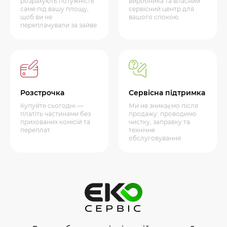
розрахують потужність
виробника та власний
саме під вашу площу,
сервісний центр для
щоб ви не
вашого спокою.
переплачували за зайве.
Розстрочка
Сервісна підтримка
Купуйте сьогодні —
Ми не зникаємо після
платіть частинами без
продажу: проводимо
прихованих комісій та
чистку, заправку та
переплат.
технічне
обслуговування