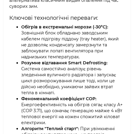
альтернатива класичним видам опалення під час
суворих зим.
Ключові технологічні переваги:
Обігрів в екстремальні морози (-30°C):
Зовнішній блок обладнано заводським
кабелем підігріву піддону (tray heater), який
не дозволяє конденсату замерзнути та
заблокувати лопаті вентилятора при
наднизьких температурах.
Розумне відтавання Smart Defrosting:
Система самостійно аналізує рівень
зледеніння вуличного радіатора і запускає
цикл розморожування лише тоді, коли це
дійсно необхідно, уникаючи зайвих втрат
тепла в кімнаті.
Феноменальний коефіцієнт COP:
Енергоефективність на обігрів сягає класу A+
(COP 3.71), що означає генерацію майже 4 кВт
теплової енергії на кожен спожитий кіловат
електрики.
Алгоритм "Теплий старт":
При увімкненні