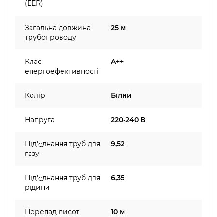
(EER)
Загальна довжина
25 м
трубопроводу
Клас
A++
енергоефективності
Колір
Білий
Напруга
220-240 В
Під'єднання труб для
9,52
газу
Під'єднання труб для
6,35
рідини
Перепад висот
10 м