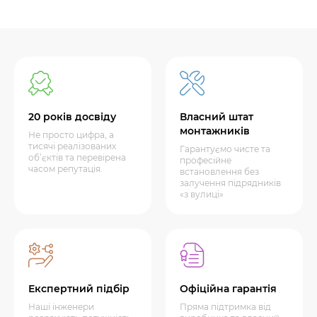
20 років досвіду
Власний штат
монтажників
Не просто цифра, а
тисячі реалізованих
Гарантуємо чисте та
об’єктів та перевірена
професійне
часом репутація.
встановлення без
залучення підрядників
«з вулиці»
Експертний підбір
Офіційна гарантія
Наші інженери
Пряма підтримка від