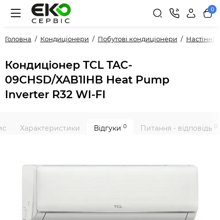
0
Головна
Кондиціонери
Побутові кондиціонери
Настінні
Кондиціонер TCL TAC-
09CHSD/XAB1IHB Heat Pump
Inverter R32 WI-FI
0
0
ис
Характеристики
Відгуки
Питання - відповідь