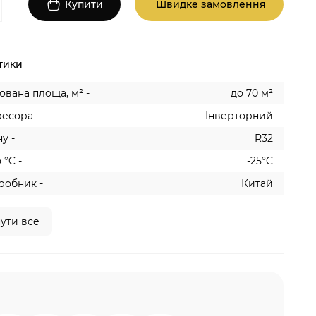
Купити
Швидке замовлення
тики
вана площа, м² -
до 70 м²
есора -
Інверторний
у -
R32
 °C -
-25°C
робник -
Китай
ути все