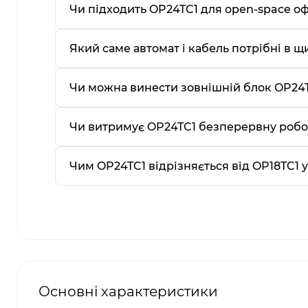
Чи підходить OP24TC1 для open-space оф
Який саме автомат і кабель потрібні в щ
Чи можна винести зовнішній блок OP24TC
Чи витримує OP24TC1 безперервну роботу
Чим OP24TC1 відрізняється від OP18TC1 у 
Основні характеристики