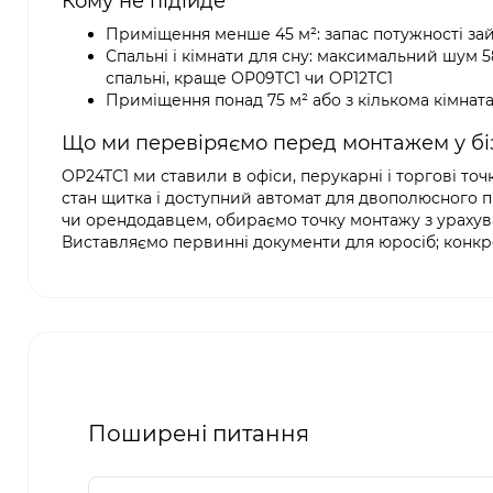
Кому не підійде
Приміщення менше 45 м²: запас потужності зай
Спальні і кімнати для сну: максимальний шум 
спальні, краще OP09TC1 чи OP12TC1
Приміщення понад 75 м² або з кількома кімнат
Що ми перевіряємо перед монтажем у б
OP24TC1 ми ставили в офіси, перукарні і торгові то
стан щитка і доступний автомат для двополюсного п
чи орендодавцем, обираємо точку монтажу з урахува
Виставляємо первинні документи для юросіб; конкре
Поширені питання