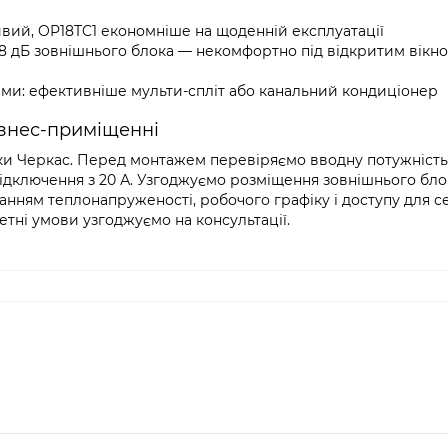
вий, OP18TC1 економніше на щоденній експлуатації
58 дБ зовнішнього блока — некомфортно під відкритим вікн
ами: ефективніше мульти-спліт або канальний кондиціонер
ізнес-приміщенні
чки Черкас. Перед монтажем перевіряємо вводну потужність 
ідключення з 20 А. Узгоджуємо розміщення зовнішнього бло
нням теплонапруженості, робочого графіку і доступу для се
тні умови узгоджуємо на консультації.