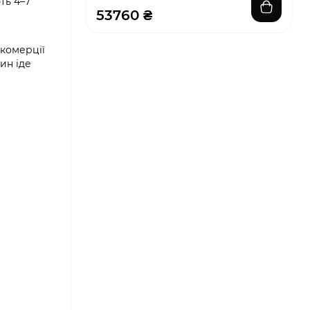
ть 4–7
53760 ₴
 комерції
ин іде