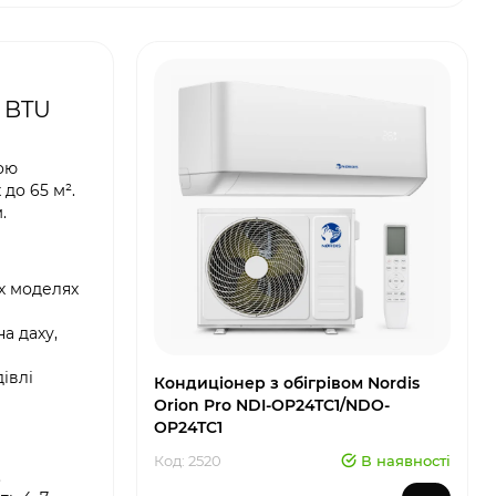
 BTU
ною
 до 65 м².
.
их моделях
а даху,
івлі
Кондиціонер з обігрівом Nordis
Orion Pro NDI-OP24TC1/NDO-
OP24TC1
Код: 2520
В наявності
.