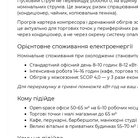
Пусковий струм не перевищує робочого, на відміну в
номінальних струмів. Це знижує ризик спрацювання 
(кондиціонер, чайник, копіювальна техніка).
Прогрів картера компресора і дренажний обігрів зов
це актуально для торгових точок у периферійних р
через кондиціонер, а не через окрему систему опал
Орієнтовне споживання електроенергії
Номінальне споживання при охолодженні становить 2
Стандартний офісний день 8–10 годин: 8–12 кВ
Інтенсивна робота 14–16 годин (кафе, торгова то
Обігрів у міжсезоння: SCOP 4,0 — у 3 рази еко
Для перерахунку в гривні помножте кВт·год на ваш 
Кому підійде
Open-space офіси 50–65 м² на 6–10 робочих міс
Торгові точки і малі магазини до 65 м²
Кафе, перукарні, барбершопи, манікюрні студії
Великі вітальні в приватних будинках 55–70 м²