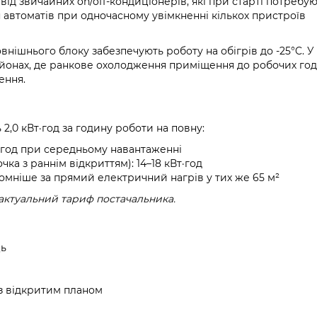
ід звичайних on/off-кондиціонерів, які при старті потребую
автоматів при одночасному увімкненні кількох пристроїв
нішнього блоку забезпечують роботу на обігрів до -25°C. У
айонах, де ранкове охолодження приміщення до робочих год
ення.
,0 кВт·год за годину роботи на повну:
т·год при середньому навантаженні
чка з раннім відкриттям): 14–18 кВт·год
номніше за прямий електричний нагрів у тих же 65 м²
актуальний тариф постачальника.
ць
 з відкритим планом