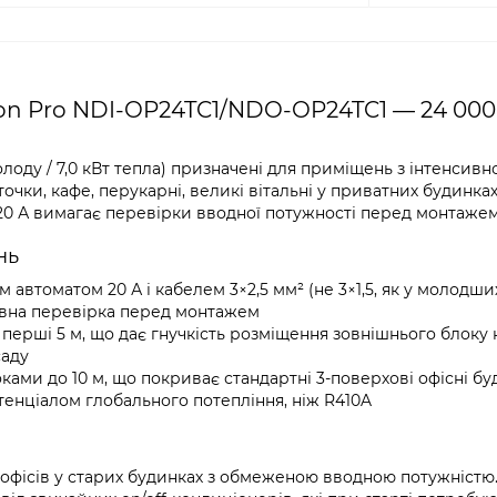
on Pro NDI-OP24TC1/NDO-OP24TC1 — 24 000
холоду / 7,0 кВт тепла) призначені для приміщень з інтенсив
точки, кафе, перукарні, великі вітальні у приватних будинках
0 А вимагає перевірки вводної потужності перед монтажем
нь
автоматом 20 А і кабелем 3×2,5 мм² (не 3×1,5, як у молодш
ловна перевірка перед монтажем
 перші 5 м, що дає гнучкість розміщення зовнішнього блоку н
саду
ками до 10 м, що покриває стандартні 3-поверхові офісні буд
отенціалом глобального потепління, ніж R410A
я офісів у старих будинках з обмеженою вводною потужністю