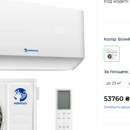
Код моделі:
Колір: Біли
За площею: 
до 25 м²
53760 ₴
Знайшли деш