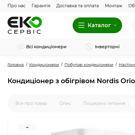
Про нас
Гарантія
Доставка та оплата
Монтаж
Об
Каталог
Всі кондиціонери
Інверторні
Головна
Кондиціонери
Побутові кондиціонери
Настінн
Кондиціонер з обігрівом Nordis Or
Все про товар
Опис
Поширені питання