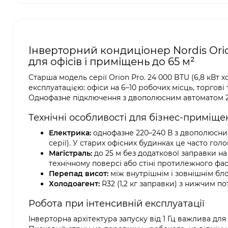
Інверторний кондиціонер Nordis Ori
для офісів і приміщень до 65 м²
Старша модель серії Orion Pro. 24 000 BTU (6,8 кВт 
експлуатацією: офіси на 6–10 робочих місць, торгові 
Однофазне підключення з двополюсним автоматом 2
Технічні особливості для бізнес-приміще
Електрика:
однофазне 220–240 В з двополюсним 
серії). У старих офісних будинках це часто го
Магістраль:
до 25 м без додаткової заправки на
технічному поверсі або стіні протилежного фа
Перепад висот:
між внутрішнім і зовнішнім бло
Холодоагент:
R32 (1,2 кг заправки) з нижчим п
Робота при інтенсивній експлуатації
Інверторна архітектура запуску від 1 Гц важлива дл