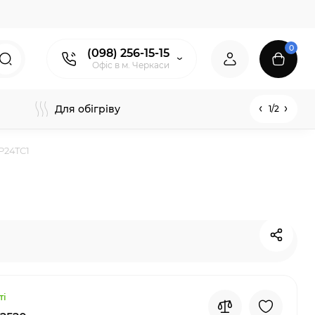
0
(098) 256-15-15
Офіс в м. Черкаси
Для обігріву
1/2
P24TC1
ті