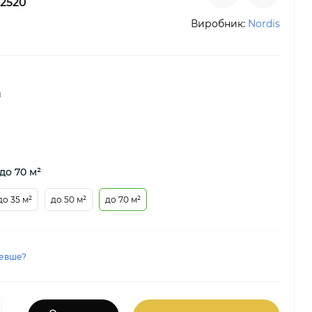
2520
Виробник:
Nordis
й
до 70 м²
до 35 м²
до 50 м²
до 70 м²
евше?