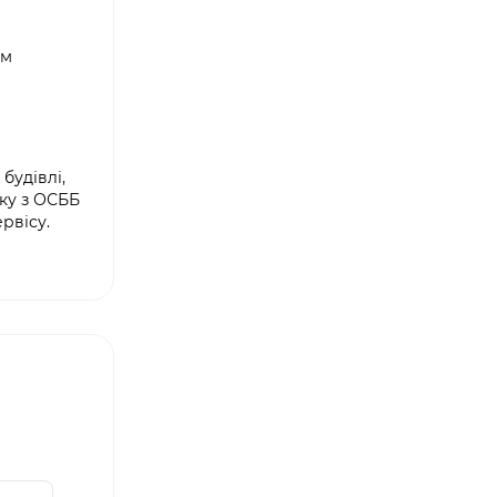
ом
будівлі,
ку з ОСББ
рвісу.