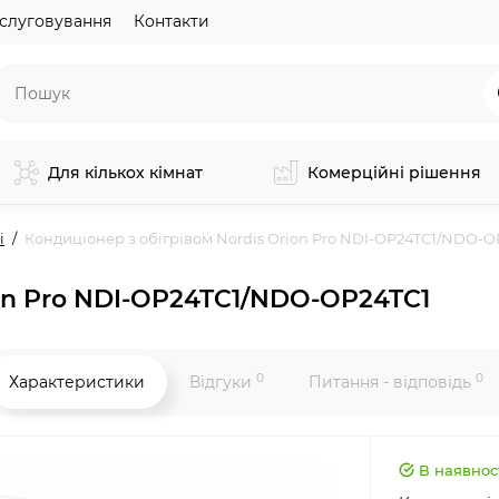
слуговування
Контакти
Для кількох кімнат
Комерційні рішення
і
Кондиціонер з обігрівом Nordis Orion Pro NDI-OP24TC1/NDO-O
ion Pro NDI-OP24TC1/NDO-OP24TC1
0
0
Характеристики
Відгуки
Питання - відповідь
В наявнос