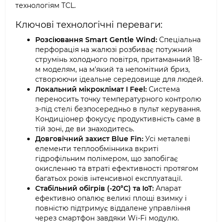
технологіям TCL.
Ключові технологічні переваги:
Розсіювання Smart Gentle Wind:
Спеціальна
перфорація на жалюзі розбиває потужний
струмінь холодного повітря, притаманний 18-
м моделям, на м'який та непомітний бриз,
створюючи ідеальне середовище для людей.
Локальний мікроклімат I Feel:
Система
переносить точку температурного контролю
з-під стелі безпосередньо в пульт керування.
Кондиціонер фокусує продуктивність саме в
тій зоні, де ви знаходитесь.
Довговічний захист Blue Fin:
Усі металеві
елементи теплообмінника вкриті
гідрофільним полімером, що запобігає
окисленню та втраті ефективності протягом
багатьох років інтенсивної експлуатації.
Стабільний обігрів (-20°C) та IoT:
Апарат
ефективно опалює великі площі взимку і
повністю підтримує віддалене управління
через смартфон завдяки Wi-Fi модулю.