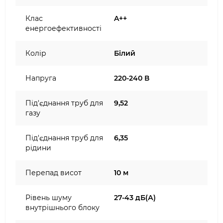
Клас
A++
енергоефективності
Колір
Білий
Напруга
220-240 В
Під'єднання труб для
9,52
газу
Під'єднання труб для
6,35
рідини
Перепад висот
10 м
Рівень шуму
27-43 дБ(А)
внутрішнього блоку