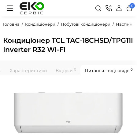
0
Головна
Кондиціонери
Побутові кондиціонери
Настінні
Кондиціонер TCL TAC-18CHSD/TPG11I
Inverter R32 WI-FI
0
0
с
Характеристики
Відгуки
Питання - відповідь