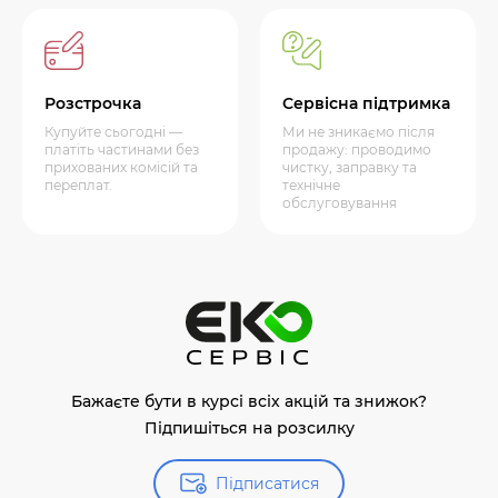
Розстрочка
Сервісна підтримка
Купуйте сьогодні —
Ми не зникаємо після
платіть частинами без
продажу: проводимо
прихованих комісій та
чистку, заправку та
переплат.
технічне
обслуговування
Бажаєте бути в курсі всіх акцій та знижок?
Підпишіться на розсилку
Підписатися