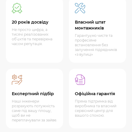
20 років досвіду
Власний штат
монтажників
Не просто цифра, а
тисячі реалізованих
Гарантуємо чисте та
об’єктів та перевірена
професійне
часом репутація.
встановлення без
залучення підрядників
«з вулиці»
Експертний підбір
Офіційна гарантія
Наші інженери
Пряма підтримка від
розрахують потужність
виробника та власний
саме під вашу площу,
сервісний центр для
щоб ви не
вашого спокою.
переплачували за зайве.