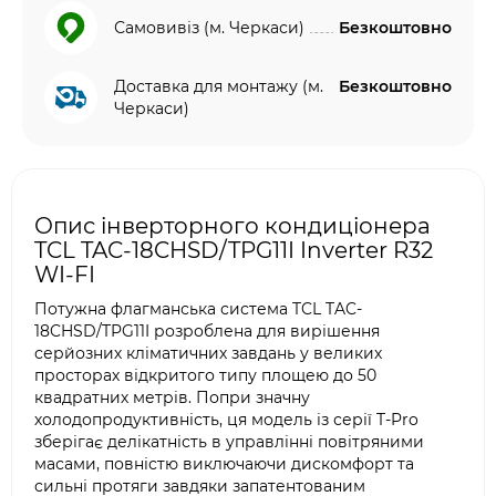
Самовивіз (м. Черкаси)
Безкоштовно
Доставка для монтажу (м.
Безкоштовно
Черкаси)
Опис інверторного кондиціонера
TCL TAC-18CHSD/TPG11I Inverter R32
WI-FI
Потужна флагманська система TCL TAC-
18CHSD/TPG11I розроблена для вирішення
серйозних кліматичних завдань у великих
просторах відкритого типу площею до 50
квадратних метрів. Попри значну
холодопродуктивність, ця модель із серії T-Pro
зберігає делікатність в управлінні повітряними
масами, повністю виключаючи дискомфорт та
сильні протяги завдяки запатентованим