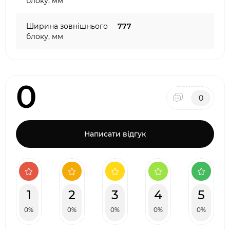
блоку, мм
Ширина зовнішнього
777
блоку, мм
0
0
Написати відгук
1
2
3
4
5
0%
0%
0%
0%
0%