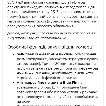
SCOP 4,0 для обігріву означає, що з 1 кВт·год
електрики виходить близько 4 кВт·год тепла. Для
бізнес-приміщення це у 2,5–3 рази економніше за
прямий електричний обігрів і конкурентно навіть з
газовим конвектором (з урахуванням вартості газу і
обслуговування газового обладнання).
Для перерахунку у гривні помножте кВт·год на ваш
актуальний тариф постачальника.
Особливі функції, важливі для комерції
Self-Clean із 4-етапним циклом
(обмерзання,
розморожування, високотемпературна сушка,
стерилізація). Триває 30 хвилин. У комерції з
пилом і запахами це регулярна потреба — раз
на 2 тижні зменшує необхідність викликати
сервіс для дезінфекції випарника.
Антикорозійне покриття Blue Fin
на
зовнішньому блоці. Для приміщень біля
автомагістралей або в промислових районах
це продовжує термін служби теплообмінника
на роки.