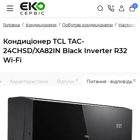
0
Головна
Кондиціонери
Побутові кондиціонери
Настінні
Кондиціонер TCL TAC-
24CHSD/XA82IN Black Inverter R32
Wi-Fi
0
0
я
Характеристики
Відгуки
Питання - відповідь