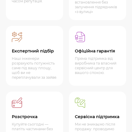
часом репутація.
встановлення без
залучення підрядників
«з вулиці»
Експертний підбір
Офіційна гарантія
Наші інженери
Пряма підтримка від
розрахують потужність
виробника та власний
саме під вашу площу,
сервісний центр для
щоб ви не
вашого спокою.
переплачували за зайве.
Розстрочка
Сервісна підтримка
Купуйте сьогодні —
Ми не зникаємо після
платіть частинами без
продажу: проводимо