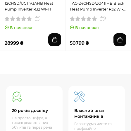
12CHSD/UG11V3AHB Heat
TAC-24CHSD/ZG41IHB Black
Pump Inverter R32 WI-FI
Heat Pump Inverter R32 WI-
FI
В наявності
В наявності
28999 ₴
50799 ₴
20 років досвіду
Власний штат
монтажників
Не просто цифра, а
тисячі реалізованих
Гарантуємо чисте та
об’єктів та перевірена
професійне