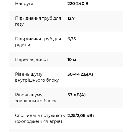
Напруга
220-240 В
Під'єднання труб для
12,7
газу
Під'єднання труб для
6,35
рідини
Перепад висот
10 м
Рівень шуму
30-44 дБ(А)
внутрішнього блоку
Рівень шуму
57 дБ(А)
зовнішнього блоку
Споживана потужність
2,25/2,06 кВт
(охолодження/нагрів)