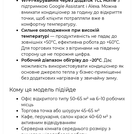
Wi-Fi-керування через додаток TCL Home
з
підтримкою Google Assistant і Alexa. Можна
вмикати кондиціонер за годину до відкриття
точки, щоб клієнти потрапляли вже в
комфортну температуру.
Сильне охолодження при високій
температурі
— продуктивність не падає до
зовнішніх +50°C, ефективна робота до +60°C.
Для торгових точок з вітринами на південну
сторону це не порожня цифра.
Робочий діапазон обігріву до −20°C
. Дає
можливість використовувати кондиціонер як
основне джерело тепла у бізнес-приміщенні
без додаткових нагрівачів у звичайну зиму.
Кому ця модель підійде
Офіс відкритого типу 50–65 м² на 6–10 робочих
місць
Торгова точка або шоурум 45–65 м²
Кафе, перукарня, салон краси 40–60 м² з
активним відвідуванням
Серверна кімната середнього розміру з