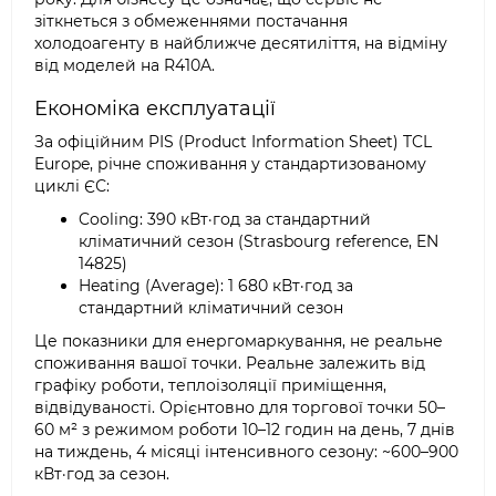
зіткнеться з обмеженнями постачання
холодоагенту в найближче десятиліття, на відміну
від моделей на R410A.
Економіка експлуатації
За офіційним PIS (Product Information Sheet) TCL
Europe, річне споживання у стандартизованому
циклі ЄС:
Cooling: 390 кВт·год за стандартний
кліматичний сезон (Strasbourg reference, EN
14825)
Heating (Average): 1 680 кВт·год за
стандартний кліматичний сезон
Це показники для енергомаркування, не реальне
споживання вашої точки. Реальне залежить від
графіку роботи, теплоізоляції приміщення,
відвідуваності. Орієнтовно для торгової точки 50–
60 м² з режимом роботи 10–12 годин на день, 7 днів
на тиждень, 4 місяці інтенсивного сезону: ~600–900
кВт·год за сезон.