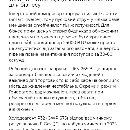
для бізнесу
Інверторний компресор стартує з низької частоти
(Smart Inverter), тому пусковий струм у кілька разів
менший за on/off-аналог тієї ж потужності. Для
бізнес-приміщень у старих будинках з обмеженим
введенням потужності це може бути критично:
один on/off-кондиціонер 24000 BTU може просто
не запуститися від загального автомата, а інвертор
піде на повне навантаження поступово за 30–60
секунд.
Робочий діапазон напруги — 165–265 В. Це ширше
за стандарт більшості споживчих моделей і
важливо для торгових точок або кафе на околицях
міста, де живлення нестабільне. Окремий режим
Генератора дає можливість працювати при
обмеженій вхідній потужності, тобто від
резервного джерела меншої потужності в період
відключень.
Холодоагент R32 (GWP 675) відповідає чинному
регулюванню F-Gas ЄС, що набуло чинності з 2025
року. Для бізнесу це означає, що сервіс не