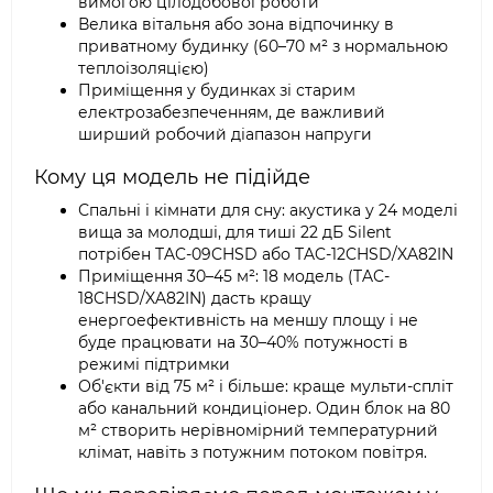
вимогою цілодобової роботи
Велика вітальня або зона відпочинку в
приватному будинку (60–70 м² з нормальною
теплоізоляцією)
Приміщення у будинках зі старим
електрозабезпеченням, де важливий
ширший робочий діапазон напруги
Кому ця модель не підійде
Спальні і кімнати для сну: акустика у 24 моделі
вища за молодші, для тиші 22 дБ Silent
потрібен TAC-09CHSD або TAC-12CHSD/XA82IN
Приміщення 30–45 м²: 18 модель (TAC-
18CHSD/XA82IN) дасть кращу
енергоефективність на меншу площу і не
буде працювати на 30–40% потужності в
режимі підтримки
Об'єкти від 75 м² і більше: краще мульти-спліт
або канальний кондиціонер. Один блок на 80
м² створить нерівномірний температурний
клімат, навіть з потужним потоком повітря.