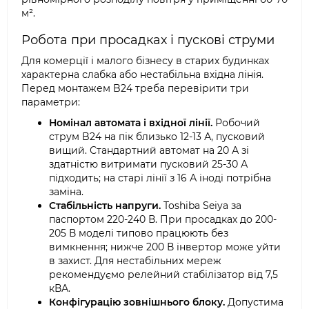
м².
Робота при просадках і пускові струми
Для комерції і малого бізнесу в старих будинках
характерна слабка або нестабільна вхідна лінія.
Перед монтажем B24 треба перевірити три
параметри:
Номінал автомата і вхідної лінії.
Робочий
струм B24 на пік близько 12-13 А, пусковий
вищий. Стандартний автомат на 20 А зі
здатністю витримати пусковий 25-30 А
підходить; на старі лінії з 16 А іноді потрібна
заміна.
Стабільність напруги.
Toshiba Seiya за
паспортом 220-240 В. При просадках до 200-
205 В моделі типово працюють без
вимкнення; нижче 200 В інвертор може уйти
в захист. Для нестабільних мереж
рекомендуємо релейний стабілізатор від 7,5
кВА.
Конфігурацію зовнішнього блоку.
Допустима