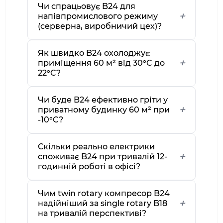
Чи спрацьовує B24 для
напівпромислового режиму
(серверна, виробничий цех)?
Як швидко B24 охолоджує
приміщення 60 м² від 30°C до
22°C?
Чи буде B24 ефективно гріти у
приватному будинку 60 м² при
-10°C?
Скільки реально електрики
споживає B24 при тривалій 12-
годинній роботі в офісі?
Чим twin rotary компресор B24
надійніший за single rotary B18
на тривалій перспективі?