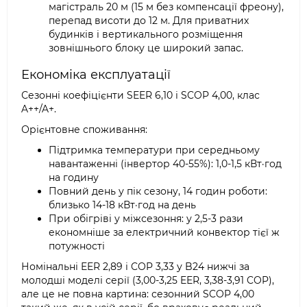
магістраль 20 м (15 м без компенсації фреону),
перепад висоти до 12 м. Для приватних
будинків і вертикального розміщення
зовнішнього блоку це широкий запас.
Економіка експлуатації
Сезонні коефіцієнти SEER 6,10 і SCOP 4,00, клас
A++/A+.
Орієнтовне споживання:
Підтримка температури при середньому
навантаженні (інвертор 40-55%): 1,0-1,5 кВт·год
на годину
Повний день у пік сезону, 14 годин роботи:
близько 14-18 кВт·год на день
При обігріві у міжсезоння: у 2,5-3 рази
економніше за електричний конвектор тієї ж
потужності
Номінальні EER 2,89 і COP 3,33 у B24 нижчі за
молодші моделі серії (3,00-3,25 EER, 3,38-3,91 COP),
але це не повна картина: сезонний SCOP 4,00