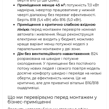
Беріть B10 (21 дБ Quiet).
Приміщення менше 45 м²:
потужність 7,0 кВт
надмірна, інвертор працюватиме у нижній
чверті діапазону без переваг ефективності.
Беріть B18 (5,4 кВт) або B16 (5,0 кВт).
Приміщення з критично слабкою вхідною
лінією:
перед монтажем перевірте номінал
автомата і живлення. Якщо реконструкція
електрики не входить у бюджет, можливо
краще варіант менш потужної моделі з
паралельним монтажем у дві зони.
Дім без вентиляційного навантаження:
B24
розрахована на швидке і потужне
охолодження. У приміщенні без постійного
потоку нових людей і свіжого повітря модель
досягне комфорту швидко і перейде на низькі
оберти, де ефективність нижча. Це не
критично, але для приватної вітальні B16/B18
ощадливіші.
Що ми перевіряємо перед монтажем у
бізнес-приміщенні