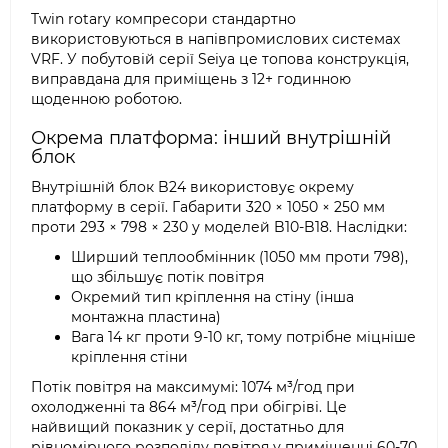
Twin rotary компресори стандартно
використовуються в напівпромислових системах
VRF. У побутовій серії Seiya це топова конструкція,
виправдана для приміщень з 12+ годинною
щоденною роботою.
Окрема платформа: інший внутрішній
блок
Внутрішній блок B24 використовує окрему
платформу в серії. Габарити 320 × 1050 × 250 мм
проти 293 × 798 × 230 у моделей B10-B18. Наслідки:
Ширший теплообмінник (1050 мм проти 798),
що збільшує потік повітря
Окремий тип кріплення на стіну (інша
монтажна пластина)
Вага 14 кг проти 9-10 кг, тому потрібне міцніше
кріплення стіни
Потік повітря на максимумі: 1074 м³/год при
охолодженні та 864 м³/год при обігріві. Це
найвищий показник у серії, достатньо для
рівномірного розподілу повітря у приміщенні 60-70