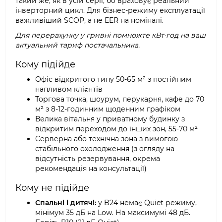
такий же, як в усій серії, бо враховує реальний
інверторний цикл. Для бізнес-режиму експлуатації
важливіший SCOP, а не EER на номіналі.
Для перерахунку у гривні помножте кВт·год на ваш
актуальний тариф постачальника.
Кому підійде
Офіс відкритого типу 50-65 м² з постійним
напливом клієнтів
Торгова точка, шоурум, перукарня, кафе до 70
м² з 8-12-годинним щоденним графіком
Велика вітальня у приватному будинку з
відкритим переходом до інших зон, 55-70 м²
Серверна або технічна зона з вимогою
стабільного охолодження (з огляду на
відсутність резервування, окрема
рекомендація на консультації)
Кому не підійде
Спальні і дитячі:
у B24 немає Quiet режиму,
мінімум 35 дБ на Low. На максимумі 48 дБ.