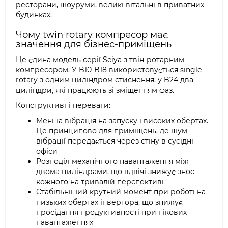
ресторани, шоуруми, великі вітальні в приватних
будинках.
Чому twin rotary компресор має
значення для бізнес-приміщень
Це єдина модель серії Seiya з твін-ротарним
компресором. У B10-B18 використовується single
rotary з одним циліндром стиснення; у B24 два
циліндри, які працюють зі зміщенням фаз.
Конструктивні переваги:
Менша вібрація на запуску і високих обертах.
Це принципово для приміщень, де шум
вібрації передається через стіну в сусідні
офіси
Розподіл механічного навантаження між
двома циліндрами, що вдвічі знижує знос
кожного на тривалій перспективі
Стабільніший крутний момент при роботі на
низьких обертах інвертора, що знижує
просідання продуктивності при пікових
навантаженнях