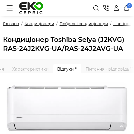
0
Головна
Кондиціонери
Побутові кондиціонери
Настінні
Кондиціонер Toshiba Seiya (J2KVG)
RAS-24J2KVG-UA/RAS-24J2AVG-UA
0
0
ня
Характеристики
Відгуки
Питання - відповідь