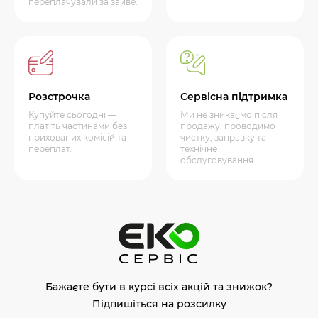
переплачували за зайве.
Розстрочка
Сервісна підтримка
Купуйте сьогодні —
Ми не зникаємо після
платіть частинами без
продажу: проводимо
прихованих комісій та
чистку, заправку та
переплат.
технічне
обслуговування
Бажаєте бути в курсі всіх акцій та знижок?
Підпишіться на розсилку