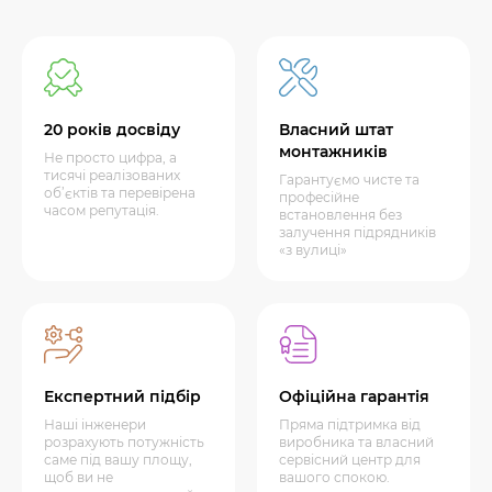
20 років досвіду
Власний штат
монтажників
Не просто цифра, а
тисячі реалізованих
Гарантуємо чисте та
об’єктів та перевірена
професійне
часом репутація.
встановлення без
залучення підрядників
«з вулиці»
Експертний підбір
Офіційна гарантія
Наші інженери
Пряма підтримка від
розрахують потужність
виробника та власний
саме під вашу площу,
сервісний центр для
щоб ви не
вашого спокою.