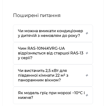
Поширені питання
Чи можна вмикати кондиціонер
у дитячій з немовлям до року?
Чим RAS-10N4KVRG-UA
відрізняється від старшої RAS-13
у серії?
Чи вистачить 2,5 кВт для
південної кімнати 22 м² з
панорамним вікном?
Як модель гріє при морозі −10°C і
нижче?