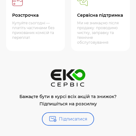
Розстрочка
Сервісна підтримка
Купуйте сьогодні —
Ми не зникаємо після
платіть частинами без
продажу: проводимо
прихованих комісій та
чистку, заправку та
переплат.
технічне
обслуговування
Бажаєте бути в курсі всіх акцій та знижок?
Підпишіться на розсилку
Підписатися