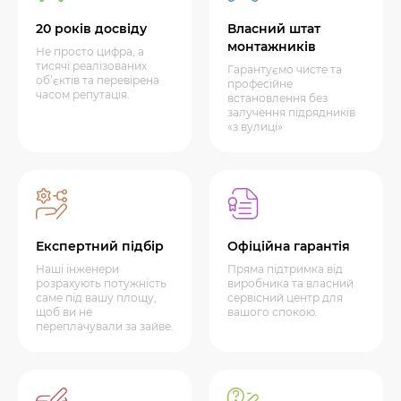
20 років досвіду
Власний штат
монтажників
Не просто цифра, а
тисячі реалізованих
Гарантуємо чисте та
об’єктів та перевірена
професійне
часом репутація.
встановлення без
залучення підрядників
«з вулиці»
Експертний підбір
Офіційна гарантія
Наші інженери
Пряма підтримка від
розрахують потужність
виробника та власний
саме під вашу площу,
сервісний центр для
щоб ви не
вашого спокою.
переплачували за зайве.