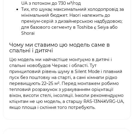
UA з потоком до 730 м³/год
Тих, хто шукає максимальний холодопровід за
мінімальний бюджет. Haori належить до
преміум-серій з дизайнерською надбудовою;
для базового сегменту в Toshiba є Seiya або
Shorai
Чому ми ставимо цю модель саме в
спальні і дитячі
Цю модель ми найчастіше монтуємо в дитячі і
спальні новобудов Черкас і області. Тут
принциповий рівень шуму в Silent Mode і плавний
пуск без поштовху на старті, а самі кімнати рідко
перевищують 22–25 м². Перед монтажем робимо
тепловий розрахунок з урахуванням орієнтації
вікон, висоти стелі, інсоляції. Інколи рекомендуємо
клієнтам не цю модель, а старшу RAS-13N4KVRG-UA,
якщо площа і скління того потребують.