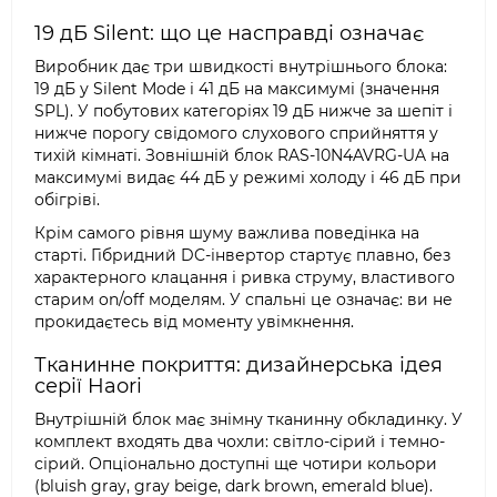
19 дБ Silent: що це насправді означає
Виробник дає три швидкості внутрішнього блока:
19 дБ у Silent Mode і 41 дБ на максимумі (значення
SPL). У побутових категоріях 19 дБ нижче за шепіт і
нижче порогу свідомого слухового сприйняття у
тихій кімнаті. Зовнішній блок RAS-10N4AVRG-UA на
максимумі видає 44 дБ у режимі холоду і 46 дБ при
обігріві.
Крім самого рівня шуму важлива поведінка на
старті. Гібридний DC-інвертор стартує плавно, без
характерного клацання і ривка струму, властивого
старим on/off моделям. У спальні це означає: ви не
прокидаєтесь від моменту увімкнення.
Тканинне покриття: дизайнерська ідея
серії Haori
Внутрішній блок має знімну тканинну обкладинку. У
комплект входять два чохли: світло-сірий і темно-
сірий. Опціонально доступні ще чотири кольори
(bluish gray, gray beige, dark brown, emerald blue).