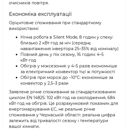
очисників повітря.
Економіка експлуатації
Орієнтовне споживання при стандартному
використанні:
Нічна робота в Silent Mode, 8 годин у спеку:
близько 2 кВт·год за ніч (середнє
навантаження інвертора 25–35% від номіналу)
Повний день у пік сезону, 16 годин: 4–5
кВт·год
Обігрів у міжсезоння: у 4–5 разів економніше
за електричний конвектор тієї ж потужності
Обігрів при морозі до −10°C: економніше за
конвектор у 2,5–3 рази
Заявлене річне споживання за стандартизованим
циклом EN 14825: 102 кВт·год на охолодження, 684
кВт·год на обігрів. Це розрахунковий показник для
енергомаркування ЄС, не реальне річне
споживання у Черкаській області: реальна цифра
залежить від тривалості сезону і температури
вашої кімнати.