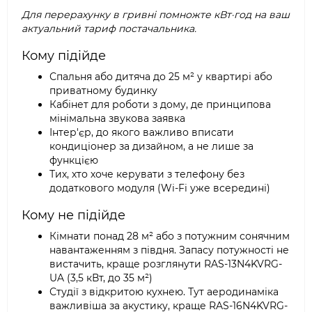
Для перерахунку в гривні помножте кВт·год на ваш
актуальний тариф постачальника.
Кому підійде
Спальня або дитяча до 25 м² у квартирі або
приватному будинку
Кабінет для роботи з дому, де принципова
мінімальна звукова заявка
Інтер'єр, до якого важливо вписати
кондиціонер за дизайном, а не лише за
функцією
Тих, хто хоче керувати з телефону без
додаткового модуля (Wi-Fi уже всередині)
Кому не підійде
Кімнати понад 28 м² або з потужним сонячним
навантаженням з півдня. Запасу потужності не
вистачить, краще розглянути RAS-13N4KVRG-
UA (3,5 кВт, до 35 м²)
Студії з відкритою кухнею. Тут аеродинаміка
важливіша за акустику, краще RAS-16N4KVRG-