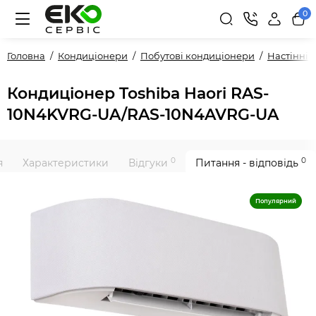
0
Головна
Кондиціонери
Побутові кондиціонери
Настінні
Кондиціонер Toshiba Haori RAS-
10N4KVRG-UA/RAS-10N4AVRG-UA
0
0
я
Характеристики
Відгуки
Питання - відповідь
Популярний