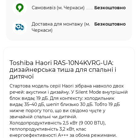
Самовивіз (м. Черкаси)
Безкоштовно
Доставка для монтажу (м.
Безкоштовно
Черкаси)
Toshiba Haori RAS-10N4KVRG-UA:
дизайнерська тиша для спальні і
дитячої
Стартова модель серії Haori зібрана навколо двох
речей: акустики і дизайну. У Silent Mode внутрішній
блок видає 19 дБ. Для контексту: холодильник
видає 35–40 дБ, шепіт близько 30 дБ. Тобто 19 дБ
нижче порогу того, що ви свідомо чуєте у
звичайній спальні чи дитячій.
Холодопродуктивність 2,5 кВт (9 000 BTU),
теплопродуктивність 3,2 кВт, клас
енергоефективності A+++ за обома режимами.