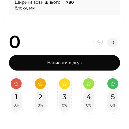
Ширина зовнішнього
780
блоку, мм
0
0
Написати відгук
1
2
3
4
5
0%
0%
0%
0%
0%