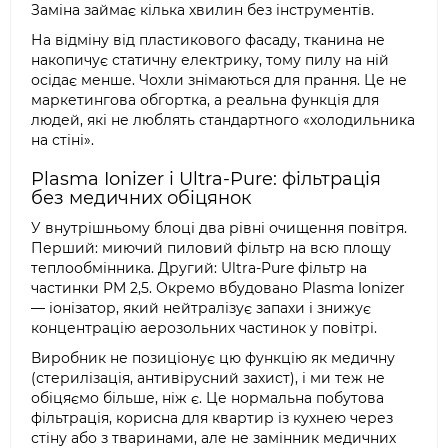
Заміна займає кілька хвилин без інструментів.
На відміну від пластикового фасаду, тканина не
накопичує статичну електрику, тому пилу на ній
осідає менше. Чохли знімаються для прання. Це не
маркетингова обгортка, а реальна функція для
людей, які не люблять стандартного «холодильника
на стіні».
Plasma Ionizer і Ultra-Pure: фільтрація
без медичних обіцянок
У внутрішньому блоці два рівні очищення повітря.
Перший: миючий пиловий фільтр на всю площу
теплообмінника. Другий: Ultra-Pure фільтр на
частинки PM 2,5. Окремо вбудовано Plasma Ionizer
— іонізатор, який нейтралізує запахи і знижує
концентрацію аерозольних частинок у повітрі.
Виробник не позиціонує цю функцію як медичну
(стерилізація, антивірусний захист), і ми теж не
обіцяємо більше, ніж є. Це нормальна побутова
фільтрація, корисна для квартир із кухнею через
стіну або з тваринами, але не замінник медичних