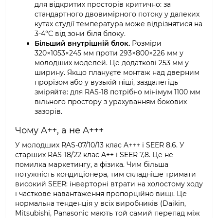
для відкритих просторів критично: за
стандартного двовимірного потоку у далеких
кутах студії температура може відрізнятися на
3-4°C від зони біля блоку.
Більший внутрішній блок.
Розміри
320×1053×245 мм проти 293×800×226 мм у
молодших моделей. Це додаткові 253 мм у
ширину. Якщо плануєте монтаж над дверним
прорізом або у вузькій ніші, заздалегідь
зміряйте: для RAS-18 потрібно мінімум 1100 мм
вільного простору з урахуванням бокових
зазорів.
Чому A++, а не A+++
У молодших RAS-07/10/13 клас A+++ і SEER 8,6. У
старших RAS-18/22 клас A++ і SEER 7,8. Це не
помилка маркетингу, а фізика. Чим більша
потужність кондиціонера, тим складніше тримати
високий SEER: інверторні втрати на холостому ходу
і часткове навантаження пропорційно вищі. Це
нормальна тенденція у всіх виробників (Daikin,
Mitsubishi, Panasonic мають той самий перепад між