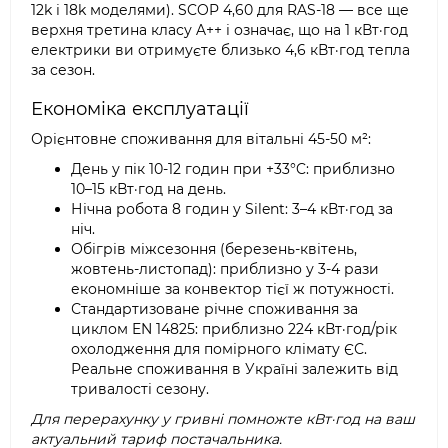
12k і 18k моделями). SCOP 4,60 для RAS-18 — все ще
верхня третина класу A++ і означає, що на 1 кВт·год
електрики ви отримуєте близько 4,6 кВт·год тепла
за сезон.
Економіка експлуатації
Орієнтовне споживання для вітальні 45-50 м²:
День у пік 10-12 годин при +33°C: приблизно
10–15 кВт·год на день.
Нічна робота 8 годин у Silent: 3–4 кВт·год за
ніч.
Обігрів міжсезоння (березень-квітень,
жовтень-листопад): приблизно у 3-4 рази
економніше за конвектор тієї ж потужності.
Стандартизоване річне споживання за
циклом EN 14825: приблизно 224 кВт·год/рік
охолодження для помірного клімату ЄС.
Реальне споживання в Україні залежить від
тривалості сезону.
Для перерахунку у гривні помножте кВт·год на ваш
актуальний тариф постачальника.