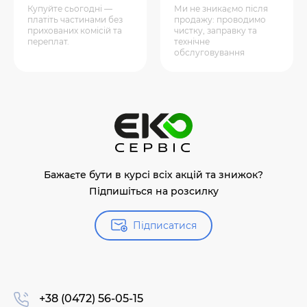
Купуйте сьогодні —
Ми не зникаємо після
платіть частинами без
продажу: проводимо
прихованих комісій та
чистку, заправку та
переплат.
технічне
обслуговування
Бажаєте бути в курсі всіх акцій та знижок?
Підпишіться на розсилку
Підписатися
+38 (0472) 56-05-15