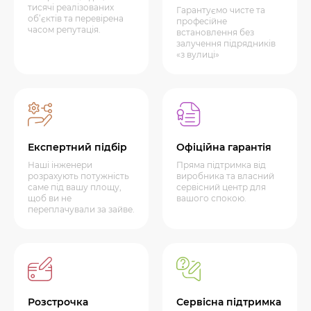
тисячі реалізованих
Гарантуємо чисте та
об’єктів та перевірена
професійне
часом репутація.
встановлення без
залучення підрядників
«з вулиці»
Експертний підбір
Офіційна гарантія
Наші інженери
Пряма підтримка від
розрахують потужність
виробника та власний
саме під вашу площу,
сервісний центр для
щоб ви не
вашого спокою.
переплачували за зайве.
Розстрочка
Сервісна підтримка