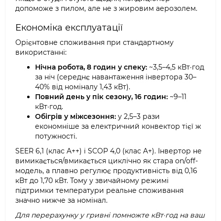
допоможе з пилом, але не з жировим аерозолем.
Економіка експлуатації
Орієнтовне споживання при стандартному
використанні:
Нічна робота, 8 годин у спеку:
~3,5–4,5 кВт·год
за ніч (середнє навантаження інвертора 30–
40% від номіналу 1,43 кВт).
Повний день у пік сезону, 16 годин:
~9–11
кВт·год.
Обігрів у міжсезоння:
у 2,5–3 рази
економніше за електричний конвектор тієї ж
потужності.
SEER 6,1 (клас A++) і SCOP 4,0 (клас A+). Інвертор не
вимикається/вмикається циклічно як стара on/off-
модель, а плавно регулює продуктивність від 0,16
кВт до 1,70 кВт. Тому у звичайному режимі
підтримки температури реальне споживання
значно нижче за номінал.
Для перерахунку у гривні помножте кВт·год на ваш