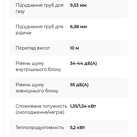
Під'єднання труб для
9,53 мм
газу
Під'єднання труб для
6,38 мм
рідини
Перепад висот
10 м
Рівень шуму
34-44 дБ(А)
внутрішнього блоку
Рівень шуму
55 дБ(А)
зовнішнього блоку
Споживана потужність
1,35/1,34 кВт
(охолодження/нагрів)
Теплопродуктивність
5,2 кВт