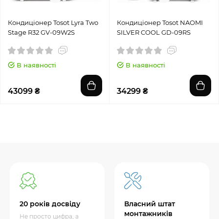
Кондиціонер Tosot Lyra Two
Кондиціонер Tosot NAOMI
Stage R32 GV-09W2S
SILVER COOL GD-09RS
В наявності
В наявності
43099 ₴
34299 ₴
20 років досвіду
Власний штат
монтажників
Не просто цифра, а