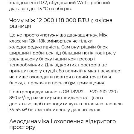
холодоагенті R32, вбудований Wi-Fi, робочий
діапазон до –15 °C на обігрів.
Чому між 12 000 і 18 000 BTU є якісна
різниця
Це не просто «потужніша дванадцятка». Між
класами 12k і 18k змінюється не тільки
холодопродуктивність. Сам внутрішній блок
ширший і робиться під більший потік повітря, у
зовнішньому блоку інший компресор і
теплообмінник. Для відкритих просторів це
принципово: у студії або великій кімнаті важливо
не лише охолодити повітря в одній точці біля
блоку, а прокачати весь об'єм приміщення.
Повітропродуктивність GB-18VP2 — 520, 610, 720 і
850 м³/год на чотирьох швидкостях. Цього
достатньо, щоб охолодити кухню-вітальню площею
35-45 м² без застійних зон у дальніх кутах.
Аеродинаміка і охоплення відкритого
простору