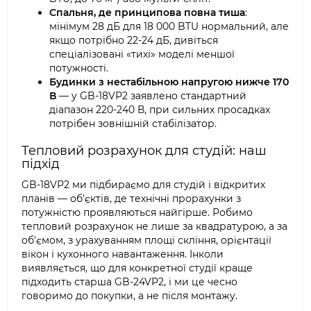
Спальня, де принципова повна тиша
:
мінімум 28 дБ для 18 000 BTU нормальний, але
якщо потрібно 22-24 дБ, дивіться
спеціалізовані «тихі» моделі меншої
потужності.
Будинки з нестабільною напругою нижче 170
В
— у GB-18VP2 заявлено стандартний
діапазон 220-240 В, при сильних просадках
потрібен зовнішній стабілізатор.
Тепловий розрахунок для студій: наш
підхід
GB-18VP2 ми підбираємо для студій і відкритих
планів — об'єктів, де технічні прорахунки з
потужністю проявляються найгірше. Робимо
тепловий розрахунок не лише за квадратурою, а за
об'ємом, з урахуванням площі скління, орієнтації
вікон і кухонного навантаження. Інколи
виявляється, що для конкретної студії краще
підходить старша GB-24VP2, і ми це чесно
говоримо до покупки, а не після монтажу.