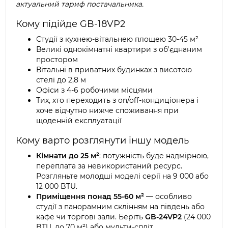
актуальний тариф постачальника.
Кому підійде GB-18VP2
Студії з кухнею-вітальнею площею 30-45 м²
Великі однокімнатні квартири з об'єднаним
простором
Вітальні в приватних будинках з висотою
стелі до 2,8 м
Офіси з 4-6 робочими місцями
Тих, хто переходить з on/off-кондиціонера і
хоче відчутно нижче споживання при
щоденній експлуатації
Кому варто розглянути іншу модель
Кімнати до 25 м²
: потужність буде надмірною,
переплата за невикористаний ресурс.
Розгляньте молодші моделі серії на 9 000 або
12 000 BTU.
Приміщення понад 55-60 м²
— особливо
студії з панорамним склінням на південь або
кафе чи торгові зали. Беріть
GB-24VP2
(24 000
BTU, до 70 м²) або мульти-спліт.