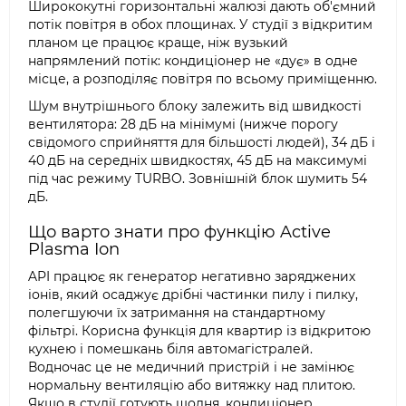
Ширококутні горизонтальні жалюзі дають об'ємний
потік повітря в обох площинах. У студії з відкритим
планом це працює краще, ніж вузький
напрямлений потік: кондиціонер не «дує» в одне
місце, а розподіляє повітря по всьому приміщенню.
Шум внутрішнього блоку залежить від швидкості
вентилятора: 28 дБ на мінімумі (нижче порогу
свідомого сприйняття для більшості людей), 34 дБ і
40 дБ на середніх швидкостях, 45 дБ на максимумі
під час режиму TURBO. Зовнішній блок шумить 54
дБ.
Що варто знати про функцію Active
Plasma Ion
API працює як генератор негативно заряджених
іонів, який осаджує дрібні частинки пилу і пилку,
полегшуючи їх затримання на стандартному
фільтрі. Корисна функція для квартир із відкритою
кухнею і помешкань біля автомагістралей.
Водночас це не медичний пристрій і не замінює
нормальну вентиляцію або витяжку над плитою.
Якщо в студії готують щодня, кондиціонер