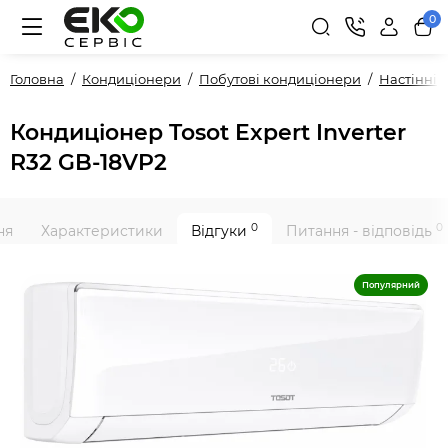
0
Головна
Кондиціонери
Побутові кондиціонери
Настінні
Кондиціонер Tosot Expert Inverter
R32 GB-18VP2
0
0
ня
Характеристики
Відгуки
Питання - відповідь
Популярний