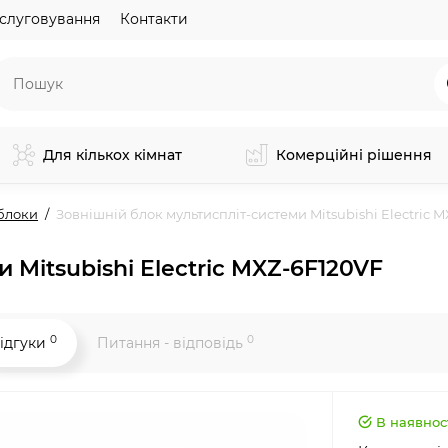
слуговування
Контакти
Для кількох кімнат
Комерційні рішення
блоки
Зовнішній блок мультиспліт-системи Mitsubishi Electric 
 Mitsubishi Electric MXZ-6F120VF
0
0
ідгуки
Питання - відповідь
В наявнос