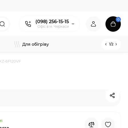
0
(098) 256-15-15
Офіс в м. Черкаси
Для обігріву
1/2
MXZ-6F120VF
ті