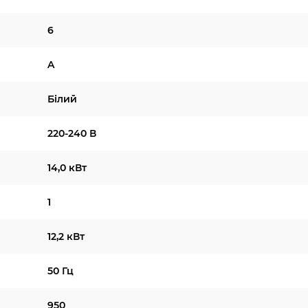
6
A
Білий
220-240 В
14,0 кВт
1
12,2 кВт
50 Гц
950