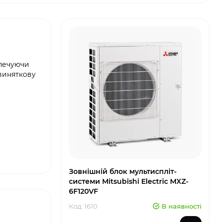
зпечуючи
 виняткову
Зовнішній блок мультиспліт-
системи Mitsubishi Electric MXZ-
6F120VF
Код: 1610
В наявності