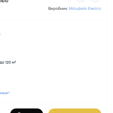
1610
Виробник:
Mitsubishi Electric
й
до 120 м²
евше?