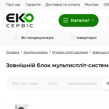
Про нас
Гарантія
Доставка та оплата
Монтаж
Об
Каталог
Всі кондиціонери
Інверторні
Головна
Кондиціонери
Мульти-спліт системи
Зовнішні 
Зовнішній блок мультиспліт-системи
Все про товар
Опис
Характеристики
В