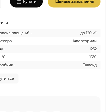
Купити
Швидке замовлення
тики
вана площа, м² -
до 120 м²
есора -
Інверторний
у -
R32
 °C -
-15°C
робник -
Таїланд
ути все