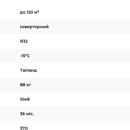
до 120 м²
Інверторний
R32
-15°C
Таїланд
88 кг
1048
36 міс.
370