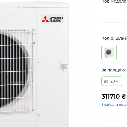
Код моделі:
Колір: Біли
За площею: 
до 120 м²
311710 ₴
Знайшли деш