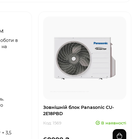
ям
роботи в
 на
ь.
го
Зовнішній блок Panasonic CU-
2E18PBD
Код: 1569
В наявності
+ 3,5