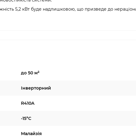
дмовостійкість системи.
жність 5,2 кВт буде надлишковою, що призведе до нераціон
до 50 м²
Інверторний
R410A
-15°C
Малайзія