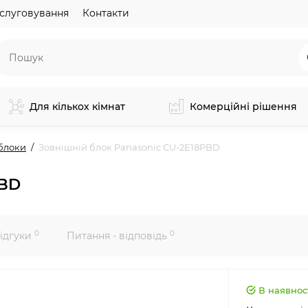
слуговування
Контакти
Для кількох кімнат
Комерційні рішення
блоки
Зовнішній блок Panasonic CU-2E18PBD
PBD
0
0
ідгуки
Питання - відповідь
В наявнос