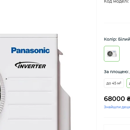
Код моделі:
Колір: Біли
За площею: 
до 45 м²
68000 
Знайшли деш