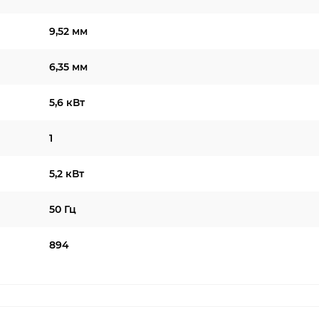
9,52 мм
6,35 мм
5,6 кВт
1
5,2 кВт
50 Гц
894