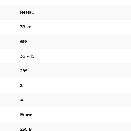
немає
38 кг
619
36 міс.
299
2
A
Білий
230 В