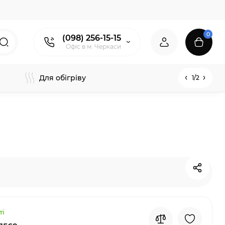
0
(098) 256-15-15
Офіс в м. Черкаси
Для обігріву
1/2
ті