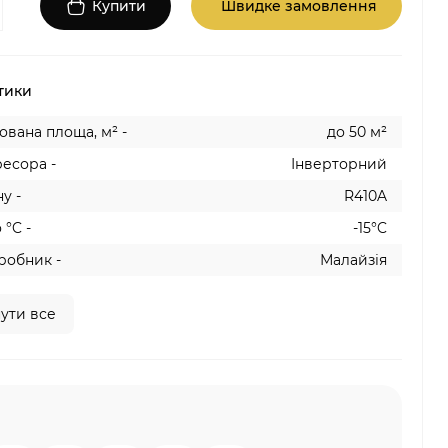
Купити
Швидке замовлення
тики
вана площа, м² -
до 50 м²
есора -
Інверторний
у -
R410A
 °C -
-15°C
робник -
Малайзія
ути все