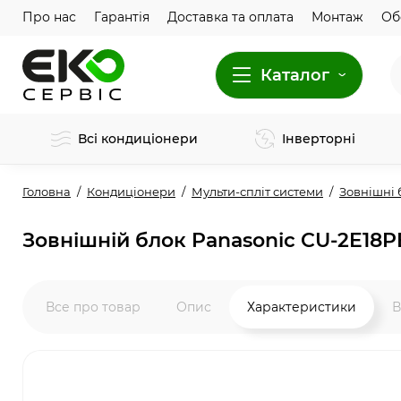
Про нас
Гарантія
Доставка та оплата
Монтаж
Об
Каталог
Всі кондиціонери
Інверторні
Головна
Кондиціонери
Мульти-спліт системи
Зовнішні 
Зовнішній блок Panasonic CU-2E18
Все про товар
Опис
Характеристики
В