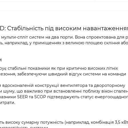
D: Стабільність під високим навантаженн
мульти-спліт систем на два порти. Вона спроектована для 
ь, наприклад, у приміщеннях з великою площею скління або
м
ує стабільні показники як при критично високих літніх
іжсезоння, забезпечуючи швидкий відгук системи на команди
 вдосконаленій конструкції вентилятора та двороторному
м шуму, що важливо при встановленні поблизу вікон спален
казники SEER та SCOP підтверджують статус енергоощадно
итрати.
ь високу сумарну потужність (наприклад, комбінація 3,5 кВт 