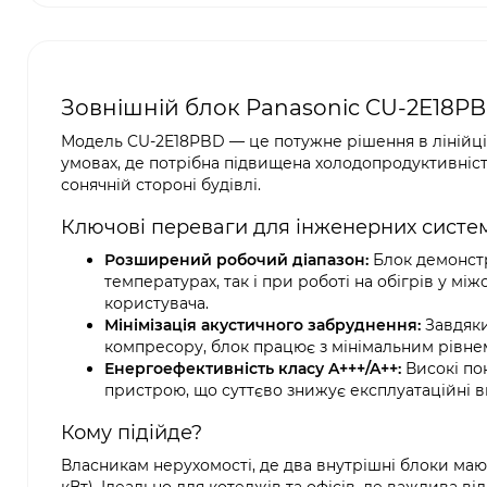
Зовнішній блок Panasonic CU-2E18PB
Модель CU-2E18PBD — це потужне рішення в лінійці 
умовах, де потрібна підвищена холодопродуктивніст
сонячній стороні будівлі.
Ключові переваги для інженерних систе
Розширений робочий діапазон:
Блок демонстр
температурах, так і при роботі на обігрів у м
користувача.
Мінімізація акустичного забруднення:
Завдяки
компресору, блок працює з мінімальним рівне
Енергоефективність класу A+++/A++:
Високі по
пристрою, що суттєво знижує експлуатаційні в
Кому підійде?
Власникам нерухомості, де два внутрішні блоки мают