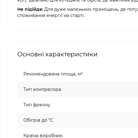
кВт). Ідеально для котеджів та офісів, де важлива ві
Не підійде:
Для дуже маленьких приміщень, де поту
споживання енергії на старті.
Основні характеристики
Рекомендована площа, м²
Тип компресора
Тип фреону
Обігрів до °C
Країна виробник