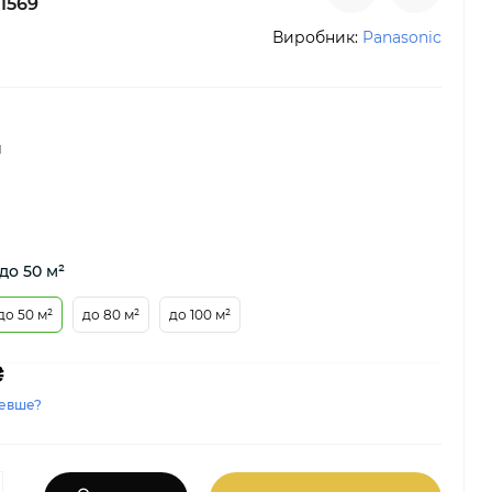
1569
Виробник:
Panasonic
й
до 50 м²
до 50 м²
до 80 м²
до 100 м²
₴
евше?