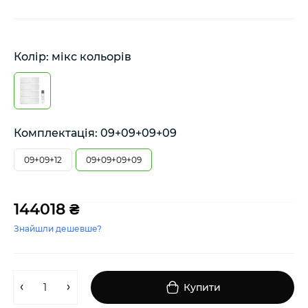
Колір: мікс кольорів
Комплектація: 09+09+09+09
09+09+12
09+09+09+09
144018 ₴
Знайшли дешевше?
Купити