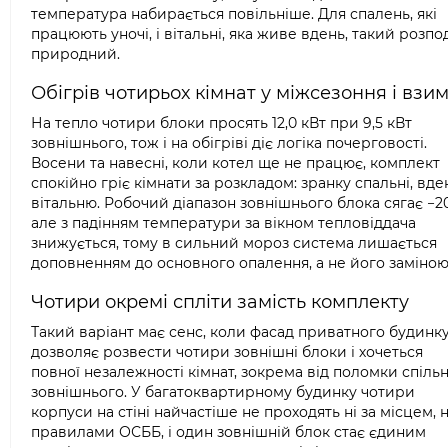
температура набирається повільніше. Для спалень, які
працюють уночі, і вітальні, яка живе вдень, такий розпо
природний.
Обігрів чотирьох кімнат у міжсезоння і взи
На тепло чотири блоки просять 12,0 кВт при 9,5 кВт
зовнішнього, тож і на обігріві діє логіка почерговості.
Восени та навесні, коли котел ще не працює, комплект
спокійно гріє кімнати за розкладом: зранку спальні, вде
вітальню. Робочий діапазон зовнішнього блока сягає −20
але з падінням температури за вікном тепловіддача
знижується, тому в сильний мороз система лишається
доповненням до основного опалення, а не його заміною
Чотири окремі спліти замість комплекту
Такий варіант має сенс, коли фасад приватного будинк
дозволяє розвести чотири зовнішні блоки і хочеться
повної незалежності кімнат, зокрема від поломки спіль
зовнішнього. У багатоквартирному будинку чотири
корпуси на стіні найчастіше не проходять ні за місцем, н
правилами ОСББ, і один зовнішній блок стає єдиним