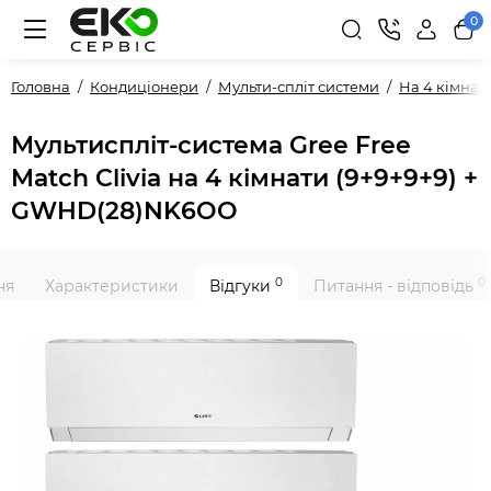
0
Головна
Кондиціонери
Мульти-спліт системи
На 4 кімнат
Мультиспліт-система Gree Free
Match Clivia на 4 кімнати (9+9+9+9) +
GWHD(28)NK6OO
0
0
ня
Характеристики
Відгуки
Питання - відповідь