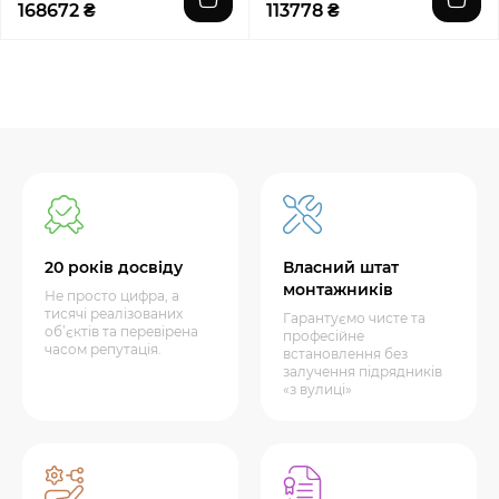
168672 ₴
113778 ₴
20 років досвіду
Власний штат
монтажників
Не просто цифра, а
тисячі реалізованих
Гарантуємо чисте та
об’єктів та перевірена
професійне
часом репутація.
встановлення без
залучення підрядників
«з вулиці»