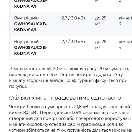
GWH09AUCXB-
м²
2
K6DNA1A/I
Внутрішній
2,7 / 3,0 кВт
до 25
кімна
GWH09AUCXB-
м²
3
K6DNA1A/I
Внутрішній
2,7 / 3,0 кВт
до 25
кімна
GWH09AUCXB-
м²
4
K6DNA1A/I
Ліміти магістралей: 20 м на кожну трасу, 70 м сумарно,
перепад висот до 15 м. Портів чотири, і додати п'яту
кімнату згодом не вийде, конфігурація фіксується при
покупці.
Скільки кімнат працюватиме одночасно
Чотири блоки в сумі просять 10,8 кВт холоду, зовнішній
видає 8,0 кВт. Перепідписка 135% означає, що комплект
створений для помірного або почергового користуванн
кімнати охолоджуються за своїм графіком, а коли всі
чотири збігаються на піку, потужність ділиться між ними