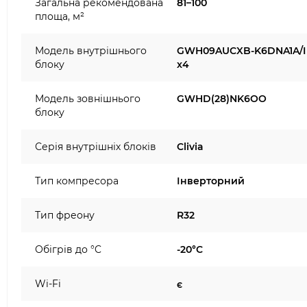
Загальна рекомендована
81–100
площа, м²
Модель внутрішнього
GWH09AUCXB-K6DNA1A/I
блоку
x4
Модель зовнішнього
GWHD(28)NK6OO
блоку
Серія внутрішніх блоків
Clivia
Тип компресора
Інверторний
Тип фреону
R32
Обігрів до °C
-20°C
Wi-Fi
є