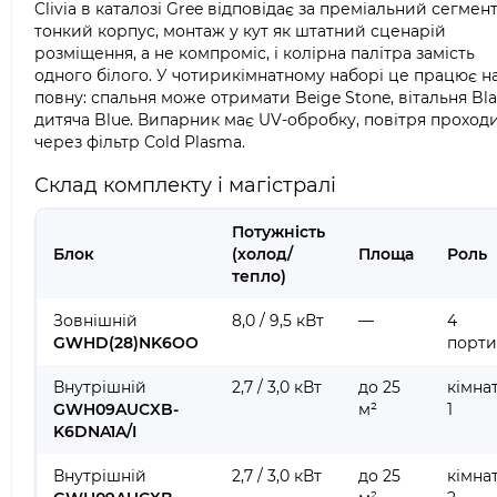
Clivia в каталозі Gree відповідає за преміальний сегмент
тонкий корпус, монтаж у кут як штатний сценарій
розміщення, а не компроміс, і колірна палітра замість
одного білого. У чотирикімнатному наборі це працює н
повну: спальня може отримати Beige Stone, вітальня Bla
дитяча Blue. Випарник має UV-обробку, повітря проход
через фільтр Cold Plasma.
Склад комплекту і магістралі
Потужність
Блок
(холод/
Площа
Роль
тепло)
Зовнішній
8,0 / 9,5 кВт
—
4
GWHD(28)NK6OO
порти
Внутрішній
2,7 / 3,0 кВт
до 25
кімна
GWH09AUCXB-
м²
1
K6DNA1A/I
Внутрішній
2,7 / 3,0 кВт
до 25
кімна