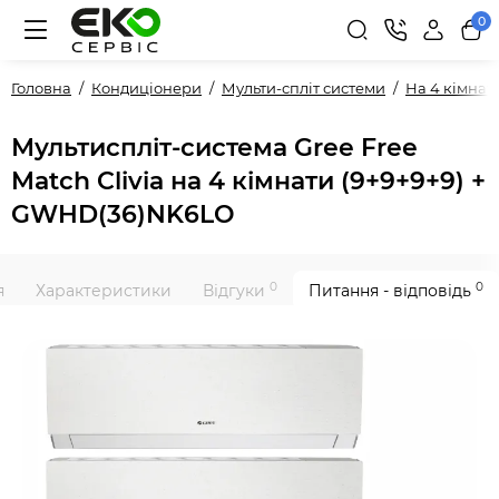
0
Головна
Кондиціонери
Мульти-спліт системи
На 4 кімнат
Мультиспліт-система Gree Free
Match Clivia на 4 кімнати (9+9+9+9) +
GWHD(36)NK6LO
0
0
я
Характеристики
Відгуки
Питання - відповідь