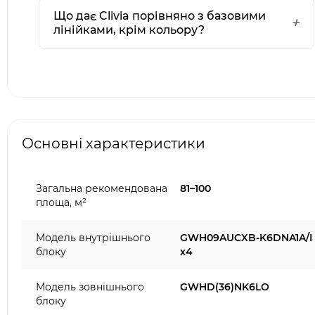
Що дає Clivia порівняно з базовими
лінійками, крім кольору?
Основні характеристики
Загальна рекомендована
81–100
площа, м²
Модель внутрішнього
GWH09AUCXB-K6DNA1A/I
блоку
x4
Модель зовнішнього
GWHD(36)NK6LO
блоку