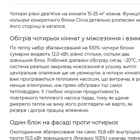
Чотири рівні дев'ятки на кімнати 15-25 м² кожна. Функції
кольори конкретного блока Clivia детально розписані н
його сторінці в каталозі.
Обігрів чотирьох кімнат у міжсезоння і взи
По теплу набір збалансований на 100%: чотири блоки
сумарно видають 12,0 кВт, рівно стільки, скільки дає
зовнішній блок. Робочий діапазон обігріву сягає −20°C, 
система реально закриває міжсезоння в усьому житлі:
центральне опалення ще не увімкнули, а чотири кімнат
вже прогріваються тепловим насосом, що витрачає в р
менше електрики, ніж прямі обігрівачі тієї самої
тепловіддачі. У глибокі морози продуктивність
повітряного теплового насоса падає, тому як єдине
джерело тепла на зиму його розглядати не варто, як
резерв і догрів працює впевнено.
Один блок на фасаді проти чотирьох
Охолодження збалансоване так само: 10,8 кВт внутрішні
проти 10,5 кВт зовнішнього (близько 103%) означає повн