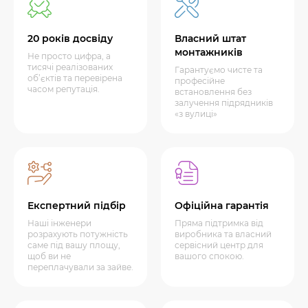
20 років досвіду
Власний штат
монтажників
Не просто цифра, а
тисячі реалізованих
Гарантуємо чисте та
об’єктів та перевірена
професійне
часом репутація.
встановлення без
залучення підрядників
«з вулиці»
Експертний підбір
Офіційна гарантія
Наші інженери
Пряма підтримка від
розрахують потужність
виробника та власний
саме під вашу площу,
сервісний центр для
щоб ви не
вашого спокою.
переплачували за зайве.