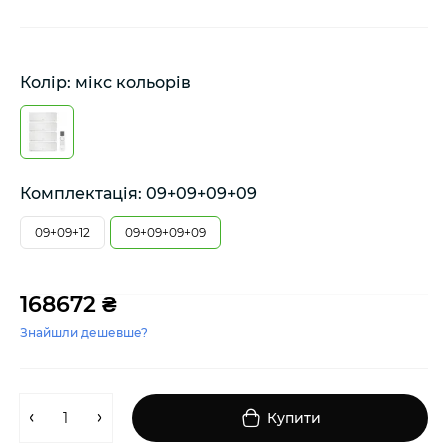
Колір: мікс кольорів
Комплектація: 09+09+09+09
09+09+12
09+09+09+09
168672 ₴
Знайшли дешевше?
Купити