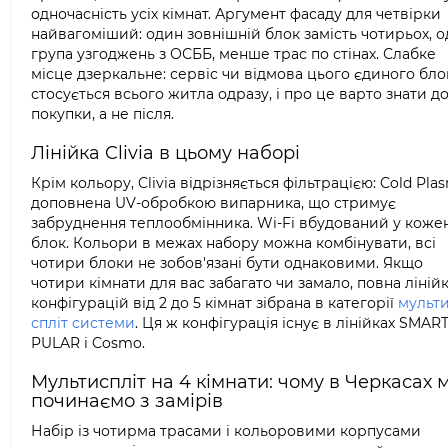
одночасність усіх кімнат. Аргумент фасаду для четвірки
найвагоміший: один зовнішній блок замість чотирьох, о
група узгоджень з ОСББ, менше трас по стінах. Слабке
місце дзеркальне: сервіс чи відмова цього єдиного бло
стосується всього житла одразу, і про це варто знати д
покупки, а не після.
Лінійка Clivia в цьому наборі
Крім кольору, Clivia відрізняється фільтрацією: Cold Pla
доповнена UV-обробкою випарника, що стримує
забруднення теплообмінника. Wi-Fi вбудований у коже
блок. Кольори в межах набору можна комбінувати, всі
чотири блоки не зобов'язані бути однаковими. Якщо
чотири кімнати для вас забагато чи замало, повна ліній
конфігурацій від 2 до 5 кімнат зібрана в категорії
мульти
спліт системи
. Ця ж конфігурація існує в лінійках SMART
PULAR і Cosmo.
Мультиспліт на 4 кімнати: чому в Черкасах 
починаємо з замірів
Набір із чотирма трасами і кольоровими корпусами