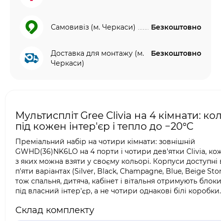
Самовивіз (м. Черкаси)
Безкоштовно
Доставка для монтажу (м.
Безкоштовно
Черкаси)
Мультиспліт Gree Clivia на 4 кімнати: ко
під кожен інтер'єр і тепло до −20°C
Преміальний набір на чотири кімнати: зовнішній
GWHD(36)NK6LO на 4 порти і чотири дев'ятки Clivia, ко
з яких можна взяти у своєму кольорі. Корпуси доступні 
п'яти варіантах (Silver, Black, Champagne, Blue, Beige Ston
тож спальня, дитяча, кабінет і вітальня отримують блок
під власний інтер'єр, а не чотири однакові білі коробки.
Склад комплекту