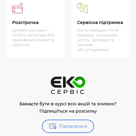
Розстрочка
Сервісна підтримка
Купуйте сьогодні —
Ми не зникаємо після
платіть частинами без
продажу: проводимо
прихованих комісій та
чистку, заправку та
переплат.
технічне
обслуговування
Бажаєте бути в курсі всіх акцій та знижок?
Підпишіться на розсилку
Підписатися