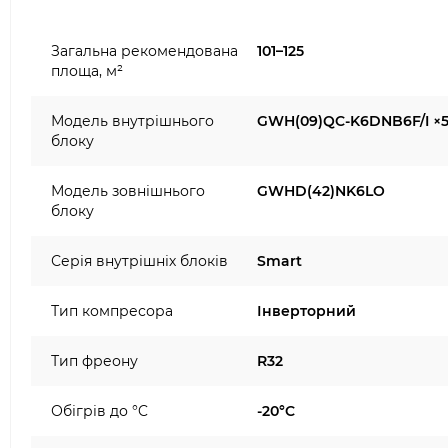
Загальна рекомендована
101–125
площа, м²
Модель внутрішнього
GWH(09)QC-K6DNB6F/I ×
блоку
Модель зовнішнього
GWHD(42)NK6LO
блоку
Серія внутрішніх блоків
Smart
Тип компресора
Інверторний
Тип фреону
R32
Обігрів до °C
-20°C