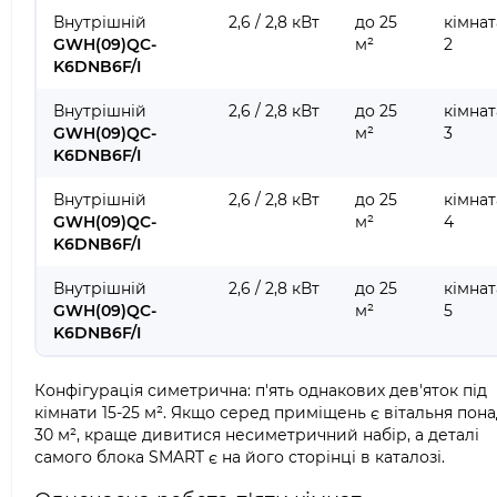
Внутрішній
2,6 / 2,8 кВт
до 25
кімнат
GWH(09)QC-
м²
2
K6DNB6F/I
Внутрішній
2,6 / 2,8 кВт
до 25
кімнат
GWH(09)QC-
м²
3
K6DNB6F/I
Внутрішній
2,6 / 2,8 кВт
до 25
кімнат
GWH(09)QC-
м²
4
K6DNB6F/I
Внутрішній
2,6 / 2,8 кВт
до 25
кімнат
GWH(09)QC-
м²
5
K6DNB6F/I
Конфігурація симетрична: п'ять однакових дев'яток під
кімнати 15-25 м². Якщо серед приміщень є вітальня пон
30 м², краще дивитися несиметричний набір, а деталі
самого блока SMART є на його сторінці в каталозі.