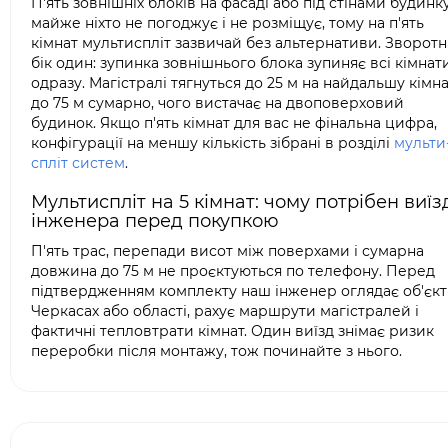
П'ять зовнішніх блоків на фасаді або під стінами будинк
майже ніхто не погоджує і не розміщує, тому на п'ять
кімнат мультиспліт зазвичай без альтернативи. Зворот
бік один: зупинка зовнішнього блока зупиняє всі кімнат
одразу. Магістралі тягнуться до 25 м на найдальшу кімна
до 75 м сумарно, чого вистачає на двоповерховий
будинок. Якщо п'ять кімнат для вас не фінальна цифра,
конфігурації на меншу кількість зібрані в розділі
мульти
спліт систем
.
Мультиспліт на 5 кімнат: чому потрібен виїз
інженера перед покупкою
П'ять трас, перепади висот між поверхами і сумарна
довжина до 75 м не проєктуються по телефону. Перед
підтвердженням комплекту наш інженер оглядає об'єкт
Черкасах або області, рахує маршрути магістралей і
фактичні тепловтрати кімнат. Один виїзд знімає ризик
переробки після монтажу, тож починайте з нього.