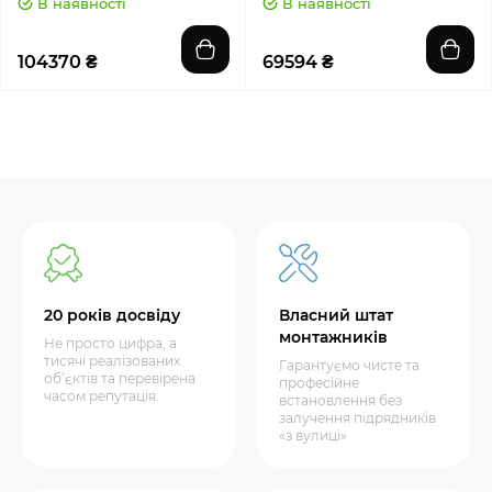
В наявності
В наявності
104370 ₴
69594 ₴
20 років досвіду
Власний штат
монтажників
Не просто цифра, а
тисячі реалізованих
Гарантуємо чисте та
об’єктів та перевірена
професійне
часом репутація.
встановлення без
залучення підрядників
«з вулиці»