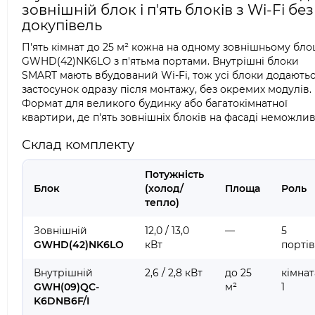
зовнішній блок і п'ять блоків з Wi-Fi без
докупівель
П'ять кімнат до 25 м² кожна на одному зовнішньому бло
GWHD(42)NK6LO з п'ятьма портами. Внутрішні блоки
SMART мають вбудований Wi-Fi, тож усі блоки додаютьс
застосунок одразу після монтажу, без окремих модулів.
Формат для великого будинку або багатокімнатної
квартири, де п'ять зовнішніх блоків на фасаді неможлив
Склад комплекту
Потужність
Блок
(холод/
Площа
Роль
тепло)
Зовнішній
12,0 / 13,0
—
5
GWHD(42)NK6LO
кВт
портів
Внутрішній
2,6 / 2,8 кВт
до 25
кімнат
GWH(09)QC-
м²
1
K6DNB6F/I