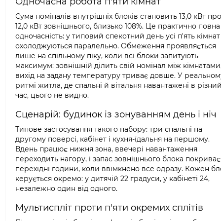
Одночасна робота п'яти кімнат
Сума номіналів внутрішніх блоків становить 13,0 кВт пр
12,0 кВт зовнішнього, близько 108%. Це практично повна
одночасність: у типовий спекотний день усі п'ять кімнат
охолоджуються паралельно. Обмеження проявляється
лише на спільному піку, коли всі блоки запитують
максимум: зовнішній ділить свій номінал між кімнатами,
вихід на задану температуру триває довше. У реальном
ритмі житла, де спальні й вітальня навантажені в різни
час, цього не видно.
Сценарій: будинок із зонуванням день і ніч
Типове застосування такого набору: три спальні на
другому поверсі, кабінет і кухня-їдальня на першому.
Вдень працює нижня зона, ввечері навантаження
переходить нагору, і запас зовнішнього блока покриває
перехідні години, коли ввімкнено все одразу. Кожен бл
керується окремо: у дитячій 22 градуси, у кабінеті 24,
незалежно один від одного.
Мультиспліт проти п'яти окремих сплітів