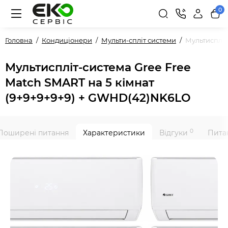
0
Головна
Кондиціонери
Мульти-спліт системи
Мультиспліт
Мультиспліт-система Gree Free
Match SMART на 5 кімнат
(9+9+9+9+9) + GWHD(42)NK6LO
0
Поширені питання
Характеристики
Відгуки
Питан