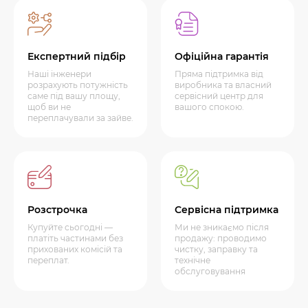
Експертний підбір
Офіційна гарантія
Наші інженери
Пряма підтримка від
розрахують потужність
виробника та власний
саме під вашу площу,
сервісний центр для
щоб ви не
вашого спокою.
переплачували за зайве.
Розстрочка
Сервісна підтримка
Купуйте сьогодні —
Ми не зникаємо після
платіть частинами без
продажу: проводимо
прихованих комісій та
чистку, заправку та
переплат.
технічне
обслуговування