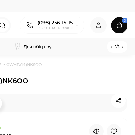
0
(098) 256-15-15
Офіс в м. Черкаси
Для обігріву
1/2
7+7) + GWHD(14)NK6OO
14)NK6OO
ті