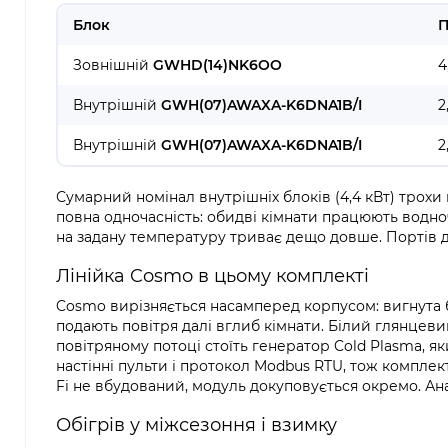
Блок
П
Зовнішній
GWHD(14)NK6OO
4
Внутрішній
GWH(07)AWAXA-K6DNA1B/I
2
Внутрішній
GWH(07)AWAXA-K6DNA1B/I
2
Сумарний номінал внутрішніх блоків (4,4 кВт) трохи
повна одночасність: обидві кімнати працюють водночас
на задану температуру триває дещо довше. Портів д
Лінійка Cosmo в цьому комплекті
Cosmo вирізняється насамперед корпусом: вигнута б
подають повітря далі вглиб кімнати. Білий глянцевий 
повітряному потоці стоїть генератор Cold Plasma, 
настінні пульти і протокол Modbus RTU, тож комплек
Fi не вбудований, модуль докуповується окремо. Анало
Обігрів у міжсезоння і взимку