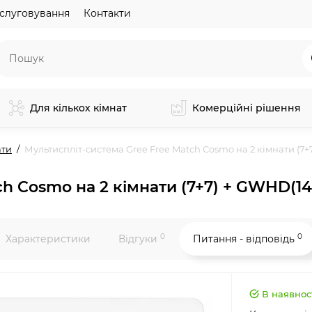
слуговування
Контакти
Для кількох кімнат
Комерційні рішення
ати
Мультиспліт-система Gree Free Match Cosmo на 2 кімнати (
ch Cosmo на 2 кімнати (7+7) + GWHD(
0
0
Характеристики
Відгуки
Питання - відповідь
В наявнос