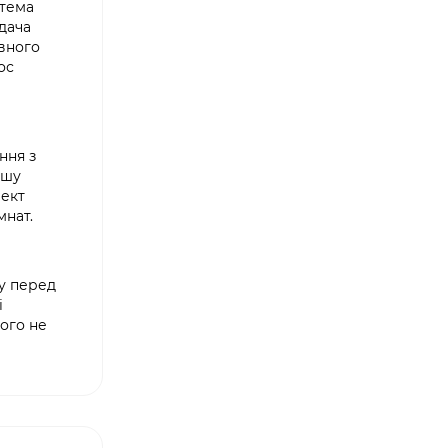
стема
дача
овного
ос
ння з
ашу
лект
мнат.
му перед
і
ого не