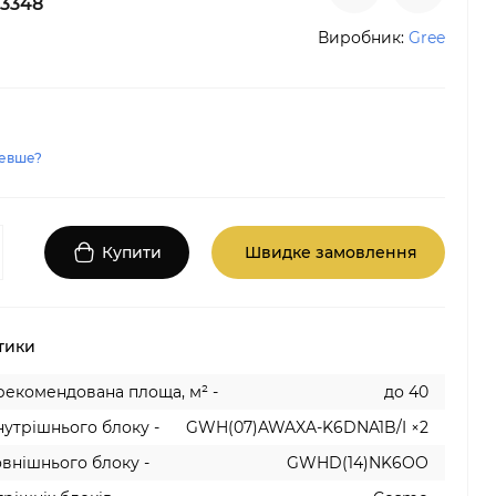
3348
Виробник:
Gree
евше?
Купити
Швидке замовлення
тики
рекомендована площа, м² -
до 40
утрішнього блоку -
GWH(07)AWAXA-K6DNA1B/I ×2
внішнього блоку -
GWHD(14)NK6OO