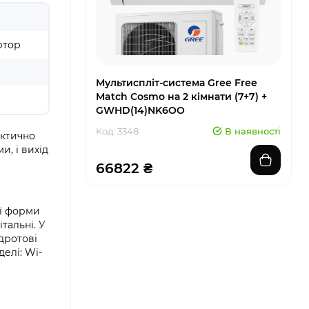
ртор
Мультиспліт-система Gree Free
Match Cosmo на 2 кімнати (7+7) +
GWHD(14)NK6OO
Код: 3348
В наявності
актично
и, і вихід
66822 ₴
ої форми
тальні. У
дротові
елі: Wi-