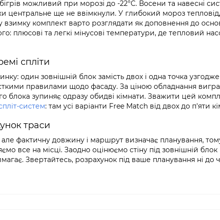
бігрів можливий при морозі до -22°C. Восени та навесні си
оки центральне ще не ввімкнули. У глибокий мороз тепловід
му взимку комплект варто розглядати як доповнення до осн
го: плюсові та легкі мінусові температури, де тепловий нас
ремі спліти
нку: один зовнішній блок замість двох і одна точка узгодже
рсткими правилами щодо фасаду. За ціною обладнання вигр
ого блока зупиняє одразу обидві кімнати. Зважити цей комп
спліт-систем
: там усі варіанти Free Match від двох до п'яти кі
хунок траси
, але фактичну довжину і маршрут визначає планування, то
мо все на місці. Заодно оцінюємо стіну під зовнішній блок 
агає. Звертайтесь, розрахунок під ваше планування ні до ч