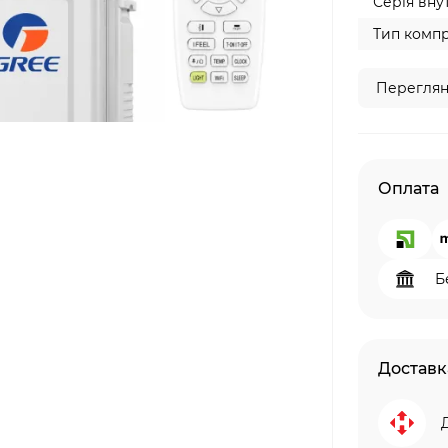
Серія внут
Тип компр
Переглян
Оплата
Б
Доставк