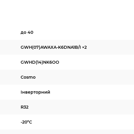
до 40
GWH(07)AWAXA-K6DNA1B/I ×2
GWHD(14)NK6OO
Cosmo
Інверторний
R32
-20°C