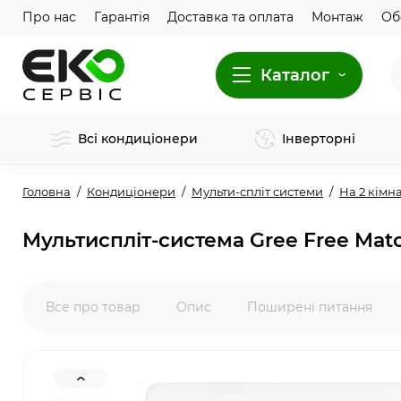
Про нас
Гарантія
Доставка та оплата
Монтаж
Об
Каталог
Всі кондиціонери
Інверторні
Головна
Кондиціонери
Мульти-спліт системи
На 2 кімн
Мультиспліт-система Gree Free Mat
Все про товар
Опис
Поширені питання