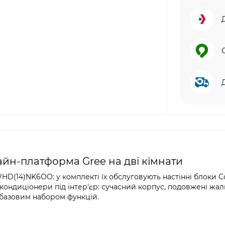
айн-платформа Gree на дві кімнати
WHD(14)NK6OO: у комплекті їх обслуговують настінні блоки 
 кондиціонери під інтер'єр: сучасний корпус, подовжені жал
з базовим набором функцій.