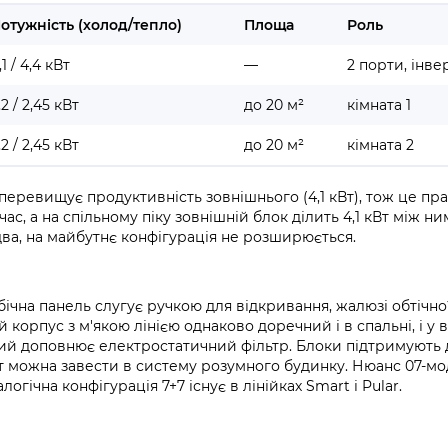
отужність (холод/тепло)
Площа
Роль
,1 / 4,4 кВт
—
2 порти, інве
,2 / 2,45 кВт
до 20 м²
кімната 1
,2 / 2,45 кВт
до 20 м²
кімната 2
 перевищує продуктивність зовнішнього (4,1 кВт), тож це пр
, а на спільному піку зовнішній блок ділить 4,1 кВт між ним
ва, на майбутнє конфігурація не розширюється.
ічна панель слугує ручкою для відкривання, жалюзі обтічн
корпус з м'якою лінією однаково доречний і в спальні, і у ві
який доповнює електростатичний фільтр. Блоки підтримують 
т можна завести в систему розумного будинку. Нюанс 07-мод
гічна конфігурація 7+7 існує в лінійках Smart і Pular.