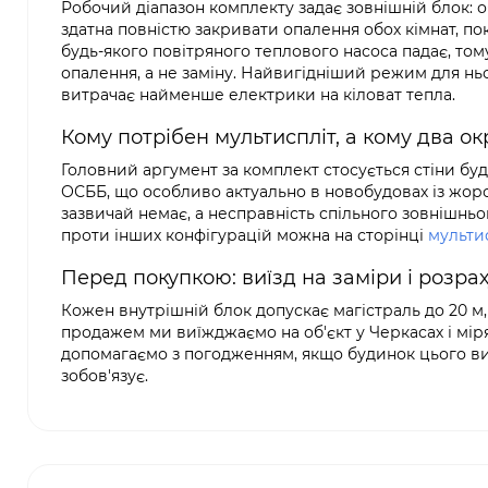
Робочий діапазон комплекту задає зовнішній блок: о
здатна повністю закривати опалення обох кімнат, п
будь-якого повітряного теплового насоса падає, то
опалення, а не заміну. Найвигідніший режим для ньо
витрачає найменше електрики на кіловат тепла.
Кому потрібен мультиспліт, а кому два ок
Головний аргумент за комплект стосується стіни буди
ОСББ, що особливо актуально в новобудовах із жо
зазвичай немає, а несправність спільного зовнішнь
проти інших конфігурацій можна на сторінці
мульти
Перед покупкою: виїзд на заміри і розра
Кожен внутрішній блок допускає магістраль до 20 м
продажем ми виїжджаємо на об'єкт у Черкасах і міряє
допомагаємо з погодженням, якщо будинок цього вим
зобов'язує.