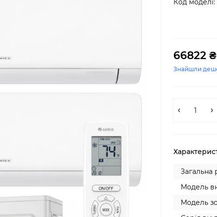
Код моделі:
66822 ₴
Знайшли деш
Характерис
Загальна 
Модель вн
Модель зо