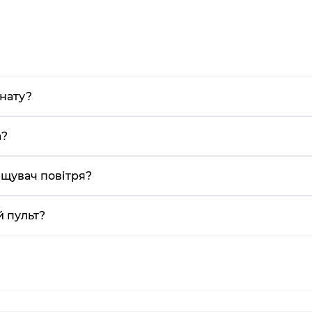
нату?
а?
ищувач повітря?
й пульт?