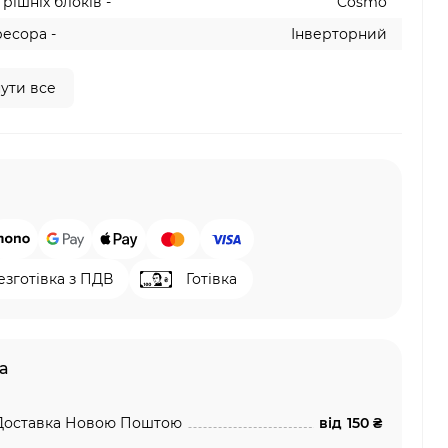
рішніх блоків -
Cosmo
есора -
Інверторний
ути все
езготівка з ПДВ
Готівка
а
Доставка Новою Поштою
від
150 ₴