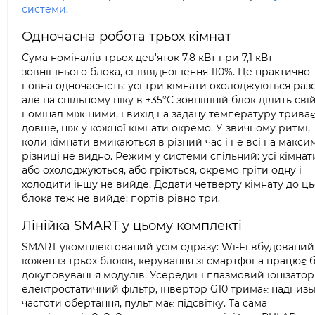
системи
.
Одночасна робота трьох кімнат
Сума номіналів трьох дев'яток 7,8 кВт при 7,1 кВт
зовнішнього блока, співвідношення 110%. Це практично
повна одночасність: усі три кімнати охолоджуються раз
але на спільному піку в +35°C зовнішній блок ділить сві
номінал між ними, і вихід на задану температуру трива
довше, ніж у кожної кімнати окремо. У звичному ритмі,
коли кімнати вмикаються в різний час і не всі на макси
різниці не видно. Режим у системи спільний: усі кімнат
або охолоджуються, або гріються, окремо гріти одну і
холодити іншу не вийде. Додати четверту кімнату до ц
блока теж не вийде: портів рівно три.
Лінійка SMART у цьому комплекті
SMART укомплектований усім одразу: Wi-Fi вбудований
кожен із трьох блоків, керування зі смартфона працює 
докуповування модулів. Усередині плазмовий іонізатор 
електростатичний фільтр, інвертор G10 тримає наднизь
частоти обертання, пульт має підсвітку. Та сама