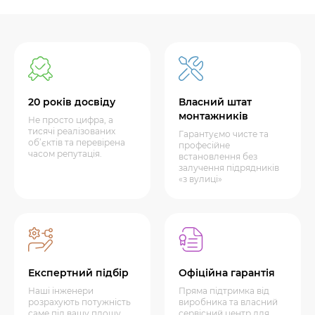
20 років досвіду
Власний штат
монтажників
Не просто цифра, а
тисячі реалізованих
Гарантуємо чисте та
об’єктів та перевірена
професійне
часом репутація.
встановлення без
залучення підрядників
«з вулиці»
Експертний підбір
Офіційна гарантія
Наші інженери
Пряма підтримка від
розрахують потужність
виробника та власний
саме під вашу площу,
сервісний центр для