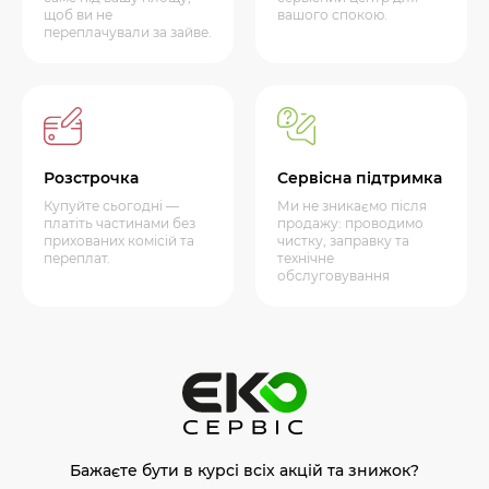
щоб ви не
вашого спокою.
переплачували за зайве.
Розстрочка
Сервісна підтримка
Купуйте сьогодні —
Ми не зникаємо після
платіть частинами без
продажу: проводимо
прихованих комісій та
чистку, заправку та
переплат.
технічне
обслуговування
Бажаєте бути в курсі всіх акцій та знижок?