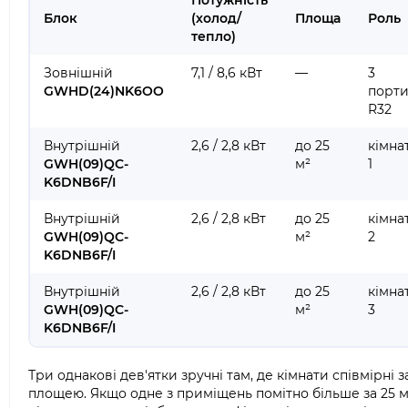
Потужність
Блок
(холод/
Площа
Роль
тепло)
Зовнішній
7,1 / 8,6 кВт
—
3
GWHD(24)NK6OO
порти
R32
Внутрішній
2,6 / 2,8 кВт
до 25
кімна
GWH(09)QC-
м²
1
K6DNB6F/I
Внутрішній
2,6 / 2,8 кВт
до 25
кімна
GWH(09)QC-
м²
2
K6DNB6F/I
Внутрішній
2,6 / 2,8 кВт
до 25
кімна
GWH(09)QC-
м²
3
K6DNB6F/I
Три однакові дев'ятки зручні там, де кімнати співмірні з
площею. Якщо одне з приміщень помітно більше за 25 м