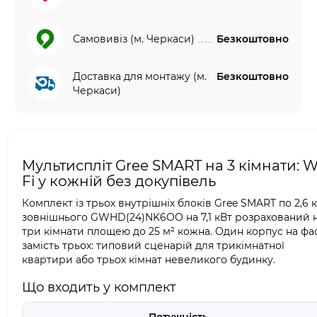
Самовивіз (м. Черкаси)
Безкоштовно
Доставка для монтажу (м.
Безкоштовно
Черкаси)
Мультиспліт Gree SMART на 3 кімнати: W
Fi у кожній без докупівель
Комплект із трьох внутрішніх блоків Gree SMART по 2,6 к
зовнішнього GWHD(24)NK6OO на 7,1 кВт розрахований 
три кімнати площею до 25 м² кожна. Один корпус на фа
замість трьох: типовий сценарій для трикімнатної
квартири або трьох кімнат невеликого будинку.
Що входить у комплект