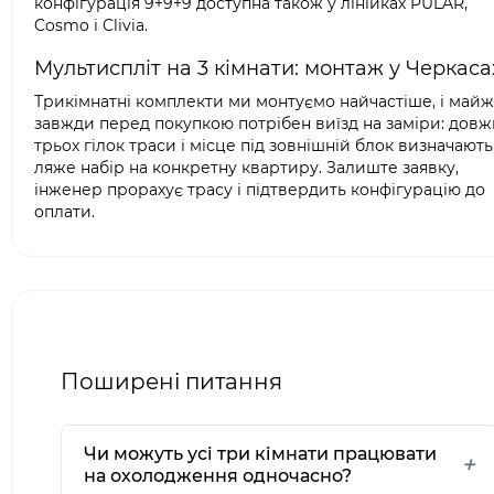
конфігурація 9+9+9 доступна також у лінійках PULAR,
Cosmo і Clivia.
Мультиспліт на 3 кімнати: монтаж у Черкаса
Трикімнатні комплекти ми монтуємо найчастіше, і май
завжди перед покупкою потрібен виїзд на заміри: дов
трьох гілок траси і місце під зовнішній блок визначають
ляже набір на конкретну квартиру. Залиште заявку,
інженер прорахує трасу і підтвердить конфігурацію до
оплати.
Поширені питання
Чи можуть усі три кімнати працювати
на охолодження одночасно?