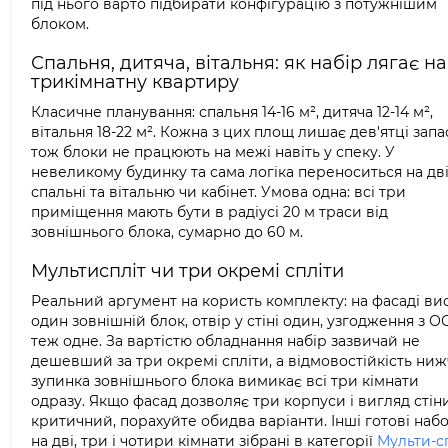
під нього варто підбирати конфігурацію з потужнішим
блоком.
Спальня, дитяча, вітальня: як набір лягає на
трикімнатну квартиру
Класичне планування: спальня 14-16 м², дитяча 12-14 м²,
вітальня 18-22 м². Кожна з цих площ лишає дев'ятці запа
тож блоки не працюють на межі навіть у спеку. У
невеликому будинку та сама логіка переноситься на дв
спальні та вітальню чи кабінет. Умова одна: всі три
приміщення мають бути в радіусі 20 м траси від
зовнішнього блока, сумарно до 60 м.
Мультиспліт чи три окремі спліти
Реальний аргумент на користь комплекту: на фасаді ви
один зовнішній блок, отвір у стіні один, узгодження з 
теж одне. За вартістю обладнання набір зазвичай не
дешевший за три окремі спліти, а відмовостійкість ниж
зупинка зовнішнього блока вимикає всі три кімнати
одразу. Якщо фасад дозволяє три корпуси і вигляд стін
критичний, порахуйте обидва варіанти. Інші готові наб
на дві, три і чотири кімнати зібрані в категорії
Мульти-с