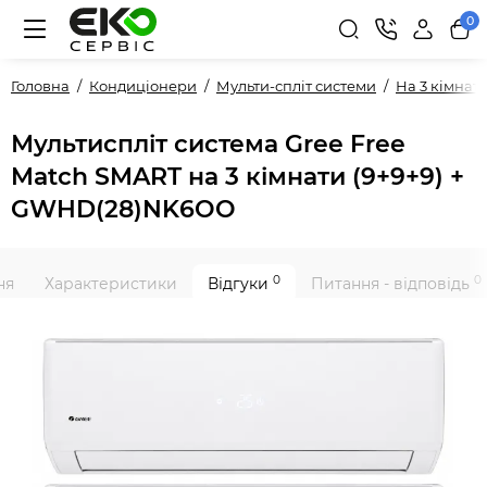
0
Головна
Кондиціонери
Мульти-спліт системи
На 3 кімнат
Мультиспліт система Gree Free
Match SMART на 3 кімнати (9+9+9) +
GWHD(28)NK6OO
0
0
ня
Характеристики
Відгуки
Питання - відповідь