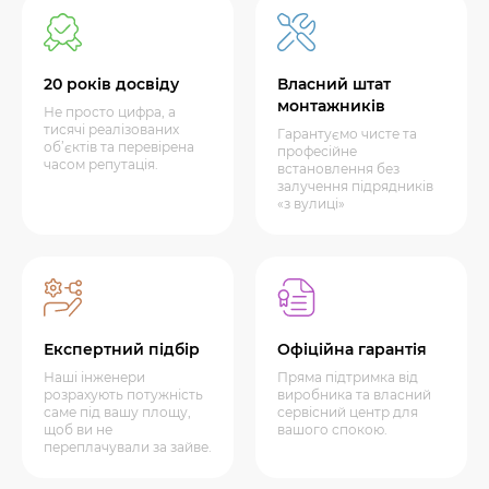
20 років досвіду
Власний штат
монтажників
Не просто цифра, а
тисячі реалізованих
Гарантуємо чисте та
об’єктів та перевірена
професійне
часом репутація.
встановлення без
залучення підрядників
«з вулиці»
Експертний підбір
Офіційна гарантія
Наші інженери
Пряма підтримка від
розрахують потужність
виробника та власний
саме під вашу площу,
сервісний центр для
щоб ви не
вашого спокою.
переплачували за зайве.