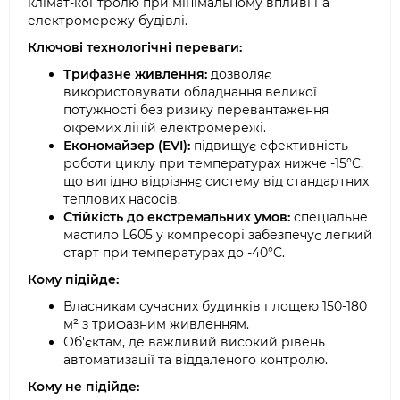
клімат-контролю при мінімальному впливі на
електромережу будівлі.
Ключові технологічні переваги:
Трифазне живлення:
дозволяє
використовувати обладнання великої
потужності без ризику перевантаження
окремих ліній електромережі.
Економайзер (EVI):
підвищує ефективність
роботи циклу при температурах нижче -15°C,
що вигідно відрізняє систему від стандартних
теплових насосів.
Стійкість до екстремальних умов:
спеціальне
мастило L605 у компресорі забезпечує легкий
старт при температурах до -40°C.
Кому підійде:
Власникам сучасних будинків площею 150-180
м² з трифазним живленням.
Об'єктам, де важливий високий рівень
автоматизації та віддаленого контролю.
Кому не підійде: