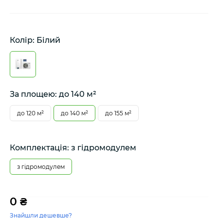
Колір: Білий
За площею: до 140 м²
до 120 м²
до 140 м²
до 155 м²
Комплектація: з гідромодулем
з гідромодулем
0 ₴
Знайшли дешевше?