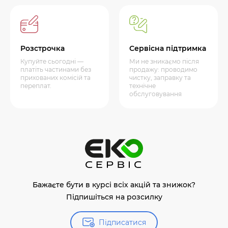
Розстрочка
Сервісна підтримка
Купуйте сьогодні —
Ми не зникаємо після
платіть частинами без
продажу: проводимо
прихованих комісій та
чистку, заправку та
переплат.
технічне
обслуговування
Бажаєте бути в курсі всіх акцій та знижок?
Підпишіться на розсилку
Підписатися