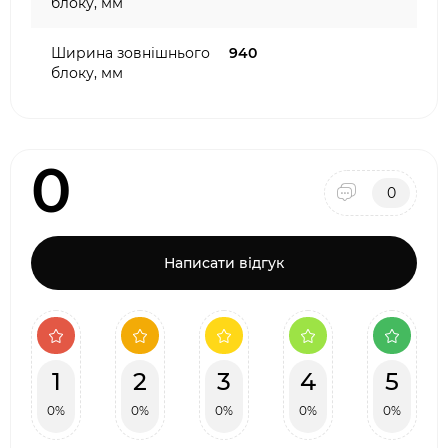
блоку, мм
Ширина зовнішнього
940
блоку, мм
0
0
Написати відгук
1
2
3
4
5
0%
0%
0%
0%
0%