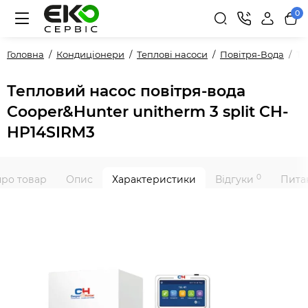
0
Головна
Кондиціонери
Теплові насоси
Повітря-Вода
Те
Тепловий насос повітря-вода
Cooper&Hunter unitherm 3 split CH-
HP14SIRM3
0
про товар
Опис
Характеристики
Відгуки
Питан