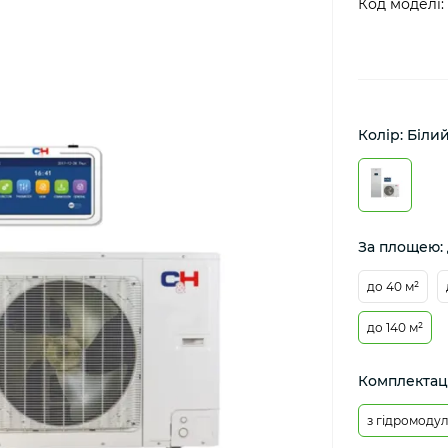
Код моделі:
Колір: Біли
За площею: 
до 40 м²
до 140 м²
Комплектаці
з гідромоду