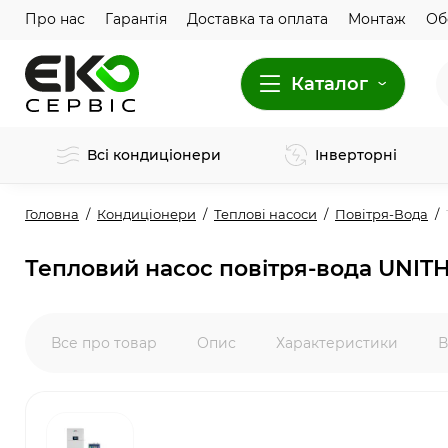
Про нас
Гарантія
Доставка та оплата
Монтаж
Об
Каталог
Всі кондиціонери
Інверторні
Головна
Кондиціонери
Теплові насоси
Повітря-Вода
Тепловий насос повітря-вода UNIT
Все про товар
Опис
Характеристики
В