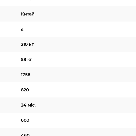
Китай
є
210 кг
58 кг
1756
820
24 міс.
600
460