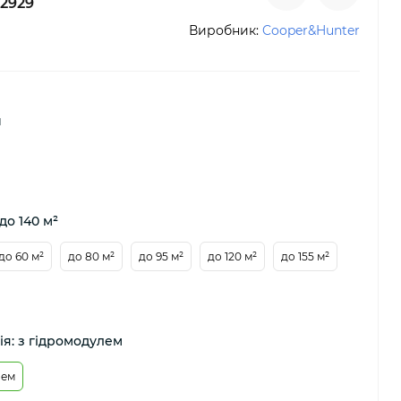
2929
Виробник:
Cooper&Hunter
й
до 140 м²
до 60 м²
до 80 м²
до 95 м²
до 120 м²
до 155 м²
я: з гідромодулем
лем