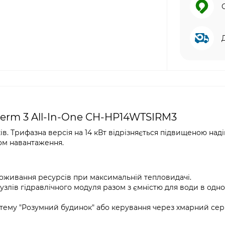
erm 3 All-In-One CH-HP14WTSIRM3
. Трифазна версія на 14 кВт відрізняється підвищеною над
ом навантаження.
оживання ресурсів при максимальній тепловидачі.
узлів гідравлічного модуля разом з ємністю для води в одн
стему "Розумний будинок" або керування через хмарний серв