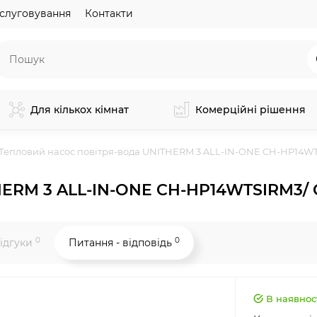
слуговування
Контакти
Для кількох кімнат
Комерційні рішення
Тепловий насос повітря-вода UNITHERM 3 ALL-IN-ONE CH-HP14WT
HERM 3 ALL-IN-ONE CH-HP14WTSIRM3/
0
0
ідгуки
Питання - відповідь
В наявнос