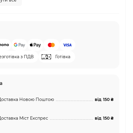
ути все
езготівка з ПДВ
Готівка
а
Доставка Новою Поштою
від
150 ₴
Доставка Міст Експрес
від
150 ₴