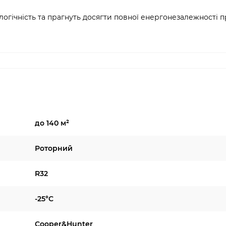
ологічність та прагнуть досягти повної енергонезалежності 
до 140 м²
Роторний
R32
-25°C
Cooper&Hunter