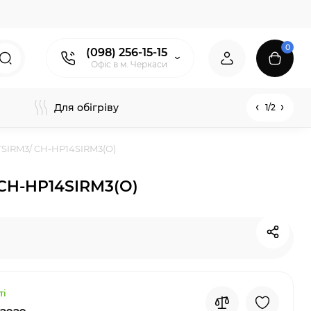
0
(098) 256-15-15
Офіс в м. Черкаси
Для обігріву
1/2
SIRM3/ CH-HP14SIRM3(O)
 CH-HP14SIRM3(O)
ті