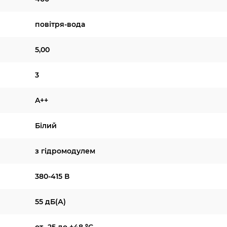
повітря-вода
5,00
3
A++
Білий
з гідромодулем
380-415 В
55 дБ(А)