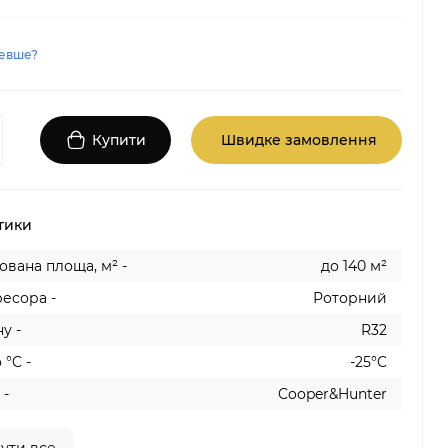
евше?
Купити
Швидке замовлення
тики
вана площа, м² -
до 140 м²
есора -
Роторний
у -
R32
 °C -
-25°C
 -
Cooper&Hunter