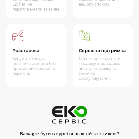
щоб ви не
вашого спокою.
переплачували за зайве.
Розстрочка
Сервісна підтримка
Купуйте сьогодні —
Ми не зникаємо після
платіть частинами без
продажу: проводимо
прихованих комісій та
чистку, заправку та
переплат.
технічне
обслуговування
Бажаєте бути в курсі всіх акцій та знижок?