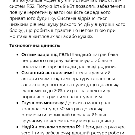
Найпотужніша модель у лінійці компактних спліт-
систем R32. Потужність 9 кВт дозволяє забезпечити
повну енергетичну автономність середнього
приватного будинку. Система відрізняється
низьким рівнем шуму (всього 44 дБ у внутрішнього
блоку), що робить її практично непомітною при
монтажі в житлових зонах або кухнях.
Технологічна цінність:
Оптимізація під ГВП:
Швидкий нагрів бака
непрямого нагріву забезпечує стабільне
постачання гарячої води для всієї родини.
Сезонний авторежим:
Інтелектуальний
алгоритм змінює температуру теплоносія
залежно від погоди на вулиці, що дозволяє
економити до 20% витрат на електрику
порівняно з ручним налаштуванням.
Гнучкість монтажу:
Довжина магістралі
холодоагенту до 50 метрів дозволяє
розмістити зовнішній блок у найбільш
зручному та непомітному місці на ділянці.
Надійність компресора R1:
Гібридна структура
scroll-типу забезпечує довший ресурс роботи