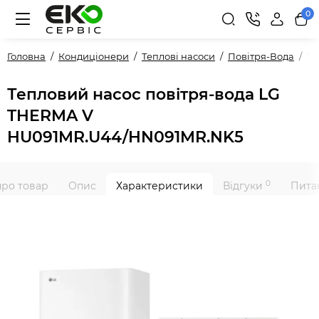
0
Головна
Кондиціонери
Теплові насоси
Повітря-Вода
Те
Тепловий насос повітря-вода LG
THERMA V
HU091MR.U44/HN091MR.NK5
0
про товар
Опис
Характеристики
Відгуки
Питан