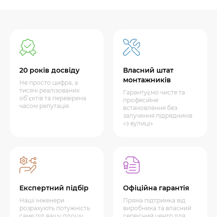
20 років досвіду
Власний штат
монтажників
Не просто цифра, а
тисячі реалізованих
Гарантуємо чисте та
об’єктів та перевірена
професійне
часом репутація.
встановлення без
залучення підрядників
«з вулиці»
Експертний підбір
Офіційна гарантія
Наші інженери
Пряма підтримка від
розрахують потужність
виробника та власний
саме під вашу площу,
сервісний центр для