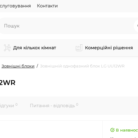
слуговування
Контакти
Для кількох кімнат
Комерційні рішення
Зовнішні блоки
Зовнішній однофазний блок LG UU12WR
12WR
0
0
ідгуки
Питання - відповідь
В наявнос