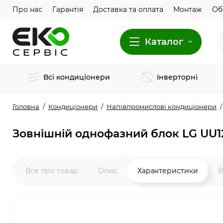
Про нас
Гарантія
Доставка та оплата
Монтаж
Об
Каталог
Всі кондиціонери
Інверторні
Головна
Кондиціонери
Напівпромислові кондиціонери
Зовнішній однофазний блок LG UU
Все про товар
Опис
Характеристики
В