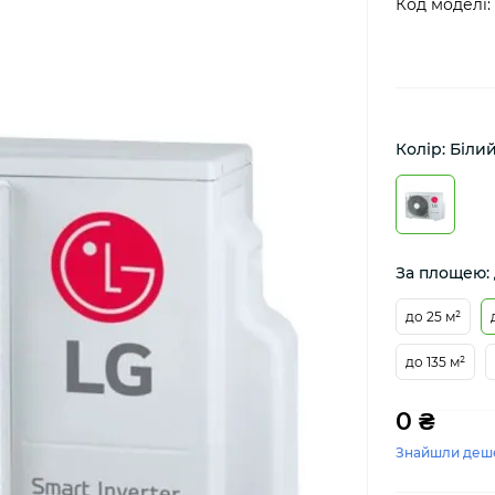
Код моделі:
Колір: Біли
За площею: 
до 25 м²
до 135 м²
0 ₴
Знайшли деш