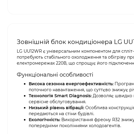
Зовнішній блок кондиціонера LG UU12
LG UU12WR є універсальним компонентом для спліт-с
потребують стабільного охолодження та обігріву пр
електромережах 220В, що спрощує його підключення
Функціональні особливості
Висока сезонна енергоефективність:
Програмн
поточного навантаження, що суттєво знижує рі
Технологія Smart Diagnosis:
Дозволяє швидко п
сервісне обслуговування.
Низький рівень вібрації:
Особлива конструкція
передаються на стіни будівлі.
Екологічність:
Використання фреону R32 знижує
попередніми поколіннями холодоагентів.