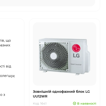
ів, що
фазних
ті від
полегшує
Зовнішній однофазний блок LG
о з
UU12WR
Код: 1641
В наявності