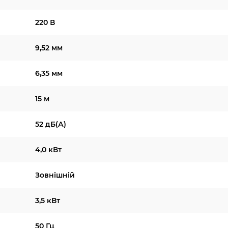
220 В
9,52 мм
6,35 мм
15 м
52 дБ(А)
4,0 кВт
Зовнішній
3,5 кВт
50 Гц