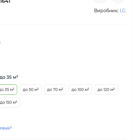
1641
Виробник:
LG
й
до 35 м²
до 35 м²
до 50 м²
до 70 м²
до 100 м²
до 120 м²
до 150 м²
евше?