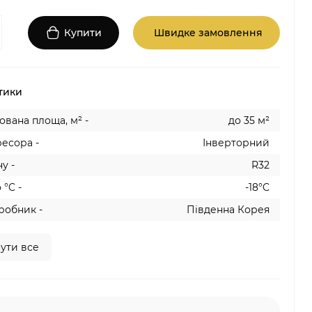
Купити
Швидке замовлення
тики
вана площа, м² -
до 35 м²
есора -
Інверторний
у -
R32
 °C -
-18°C
робник -
Південна Корея
ути все