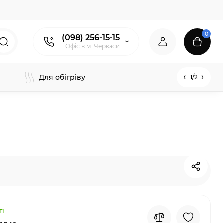
0
(098) 256-15-15
Офіс в м. Черкаси
Для обігріву
1/2
ті