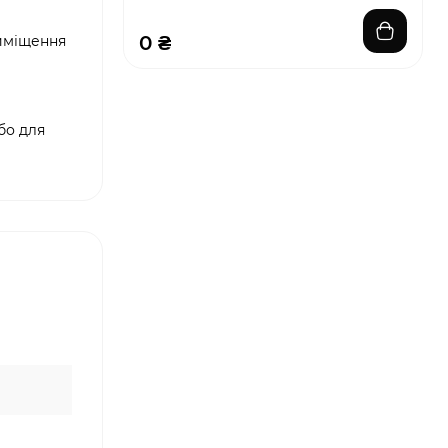
0 ₴
риміщення
бо для