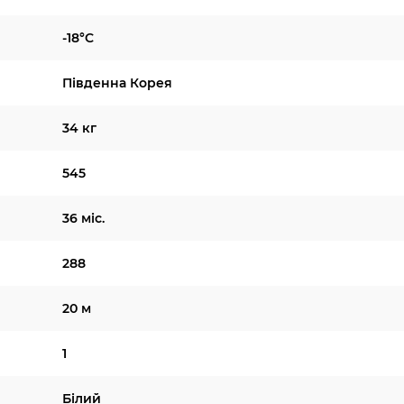
-18°C
Південна Корея
34 кг
545
36 міс.
288
20 м
1
Білий