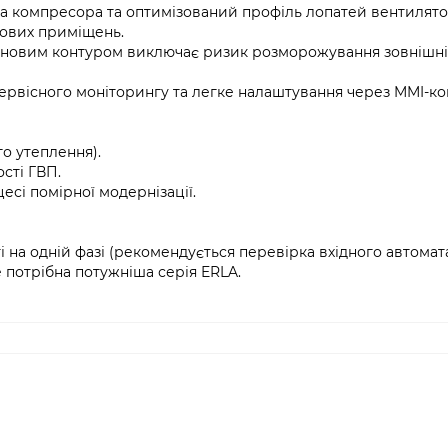
ска компресора та оптимізований профіль лопатей вентилят
ових приміщень.
еоновим контуром виключає ризик розморожування зовнішні
ервісного моніторингу та легке налаштування через MMI-ко
о утеплення).
сті ГВП.
есі помірної модернізації.
на одній фазі (рекомендується перевірка вхідного автомата
 потрібна потужніша серія ERLA.