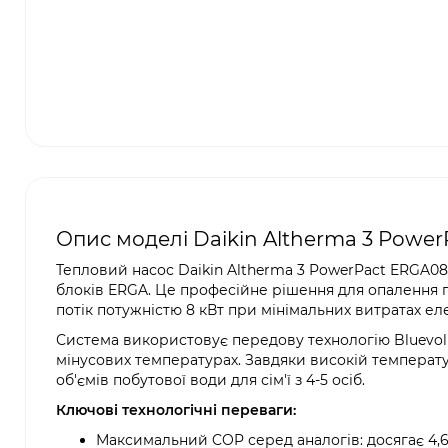
Опис моделі Daikin Altherma 3 Powe
Тепловий насос Daikin Altherma 3 PowerPact ERGA0
блоків ERGA. Це професійне рішення для опалення 
потік потужністю 8 кВт при мінімальних витратах ел
Система використовує передову технологію Bluevolu
мінусових температурах. Завдяки високій температу
об'ємів побутової води для сім'ї з 4-5 осіб.
Ключові технологічні переваги:
Максимальний COP серед аналогів: досягає 4,60