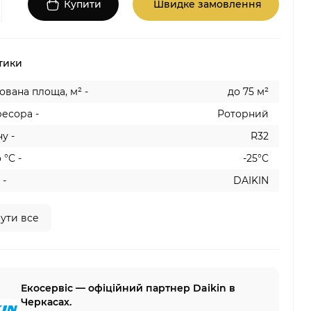
Купити
Швидке замовлення
тики
вана площа, м² -
до 75 м²
есора -
Роторний
у -
R32
 °C -
-25°C
 -
DAIKIN
ути все
Екосервіс — офіційний партнер Daikin в
Черкасах.