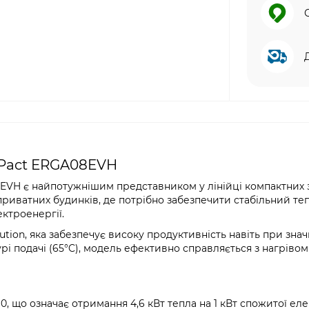
rPact ERGA08EVH
8EVH є найпотужнішим представником у лінійці компактних 
приватних будинків, де потрібно забезпечити стабільний т
ектроенергії.
tion, яка забезпечує високу продуктивність навіть при зна
рі подачі (65°C), модель ефективно справляється з нагріво
, що означає отримання 4,6 кВт тепла на 1 кВт спожитої ел