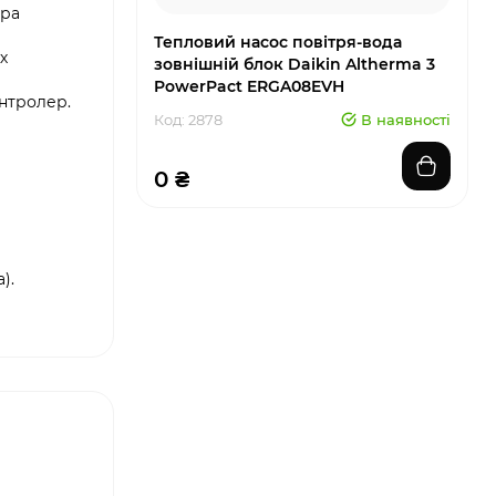
ора
Тепловий насос повітря-вода
х
зовнішній блок Daikin Altherma 3
PowerPact ERGA08EVH
нтролер.
Код: 2878
В наявності
0 ₴
).