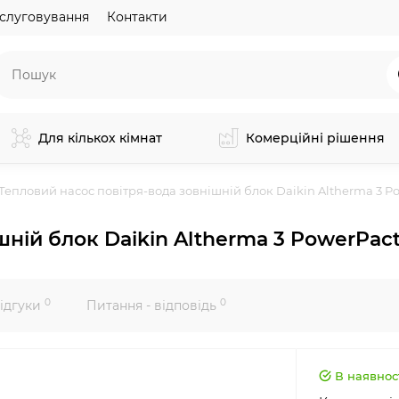
слуговування
Контакти
Для кількох кімнат
Комерційні рішення
Тепловий насос повітря-вода зовнішній блок Daikin Altherma 3 
шній блок Daikin Altherma 3 PowerPa
0
0
ідгуки
Питання - відповідь
В наявнос