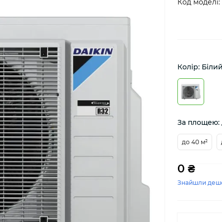
Код моделі:
Колір: Біли
За площею: 
до 40 м²
0 ₴
Знайшли деш