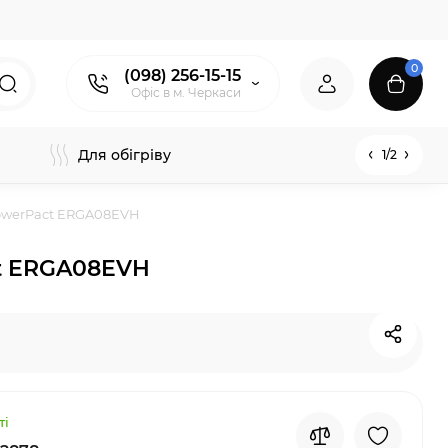
0
(098) 256-15-15
Офіс в м. Черкаси
Для обігріву
1/2
PowerPact ERGA08EVH
ct ERGA08EVH
ті