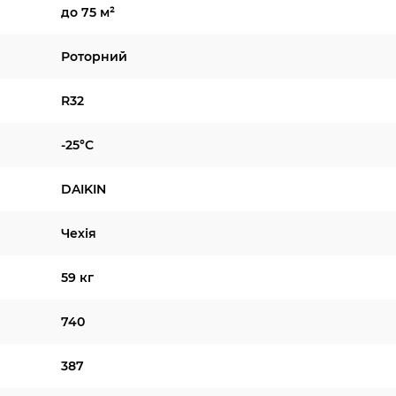
до 75 м²
Роторний
R32
-25°C
DAIKIN
Чехія
59 кг
740
387