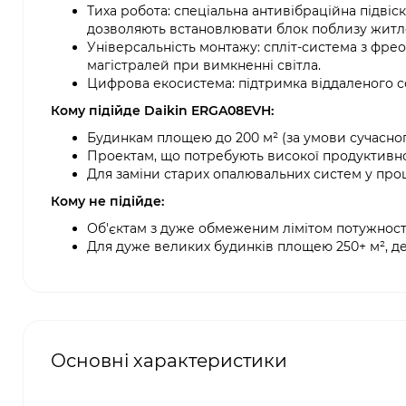
Тиха робота: спеціальна антивібраційна підві
дозволяють встановлювати блок поблизу житл
Універсальність монтажу: спліт-система з фр
магістралей при вимкненні світла.
Цифрова екосистема: підтримка віддаленого с
Кому підійде Daikin ERGA08EVH:
Будинкам площею до 200 м² (за умови сучасног
Проектам, що потребують високої продуктивно
Для заміни старих опалювальних систем у проц
Кому не підійде:
Об'єктам з дуже обмеженим лімітом потужності 
Для дуже великих будинків площею 250+ м², де
Основні характеристики