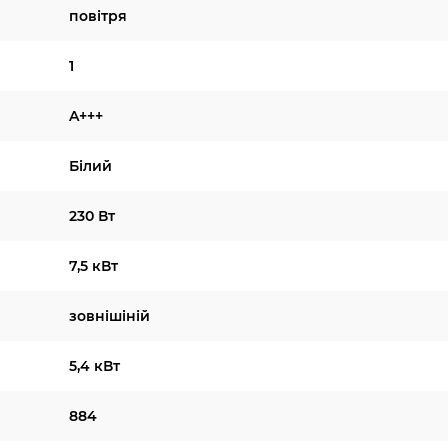
повітря
1
A+++
Білий
230 Вт
7,5 кВт
зовнішіній
5,4 кВт
884