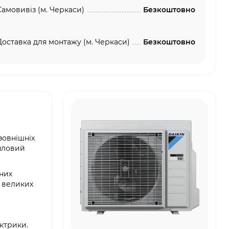
Самовивіз (м. Черкаси)
Безкоштовно
Доставка для монтажу (м. Черкаси)
Безкоштовно
зовнішніх
епловий
чних
м великих
ектрики.