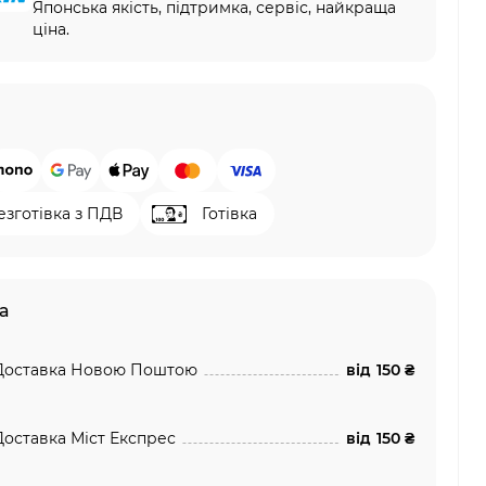
Японська якість, підтримка, сервіс, найкраща
ціна.
езготівка з ПДВ
Готівка
а
Доставка Новою Поштою
від
150 ₴
Доставка Міст Експрес
від
150 ₴