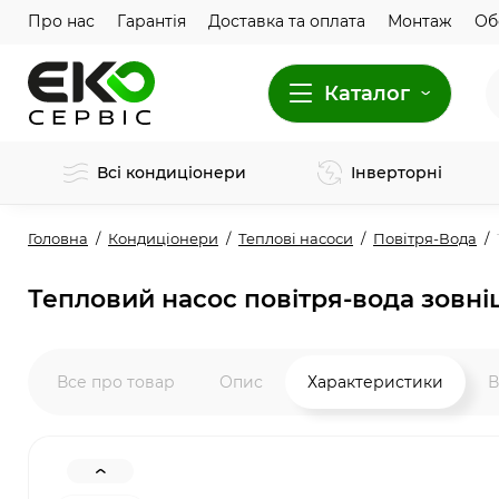
Про нас
Гарантія
Доставка та оплата
Монтаж
Об
Каталог
Всі кондиціонери
Інверторні
Головна
Кондиціонери
Теплові насоси
Повітря-Вода
Тепловий насос повітря-вода зовні
Все про товар
Опис
Характеристики
В