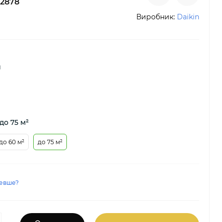
2878
Виробник:
Daikin
й
до 75 м²
до 60 м²
до 75 м²
евше?