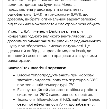
великих приватних будинків. Модель
представлена у двох варіантах живлення:
однофазному (DV3) та трифазному (DW1), що
дозволяє вибрати оптимальний варіант залежно
від технічних можливостей електромережі об'єкта.
У серії ERLA інженери Daikin реалізували
концепцію "одного великого вентилятора", що
дозволило значно знизити рівень аеродинамічного
шуму при збереженні високої потужності. Це
ідеальний вибір для проектів модернізації, де
тепловий насос повинен працювати з існуючими
радіаторами.
Ключові технологічні переваги:
Висока теплопродуктивність при морозах:
здатність видавати воду температурою 60°C
при зовнішній температурі -7°C.
Експлуатаційний діапазон: стабільна робота
системи до -25°C навколишнього повітря.
Технологія Bluevolution (R-32): найвищий клас
сезонної ефективності A+++, що забезпечує