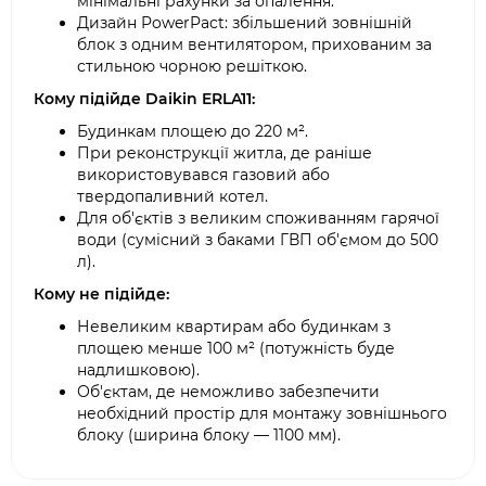
мінімальні рахунки за опалення.
Дизайн PowerPact: збільшений зовнішній
блок з одним вентилятором, прихованим за
стильною чорною решіткою.
Кому підійде Daikin ERLA11:
Будинкам площею до 220 м².
При реконструкції житла, де раніше
використовувався газовий або
твердопаливний котел.
Для об'єктів з великим споживанням гарячої
води (сумісний з баками ГВП об'ємом до 500
л).
Кому не підійде:
Невеликим квартирам або будинкам з
площею менше 100 м² (потужність буде
надлишковою).
Об'єктам, де неможливо забезпечити
необхідний простір для монтажу зовнішнього
блоку (ширина блоку — 1100 мм).