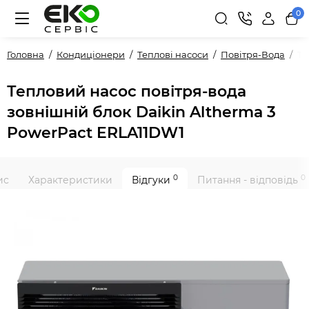
0
Головна
Кондиціонери
Теплові насоси
Повітря-Вода
Те
Тепловий насос повітря-вода
зовнішній блок Daikin Altherma 3
PowerPact ERLA11DW1
0
0
ис
Характеристики
Відгуки
Питання - відповідь