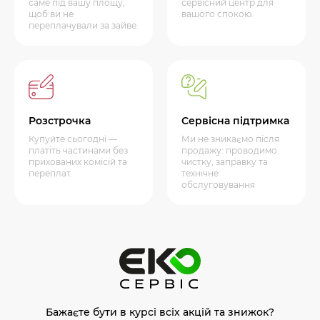
саме під вашу площу,
сервісний центр для
щоб ви не
вашого спокою.
переплачували за зайве.
Розстрочка
Сервісна підтримка
Купуйте сьогодні —
Ми не зникаємо після
платіть частинами без
продажу: проводимо
прихованих комісій та
чистку, заправку та
переплат.
технічне
обслуговування
Бажаєте бути в курсі всіх акцій та знижок?