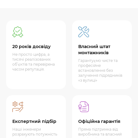
20 років досвіду
Власний штат
монтажників
Не просто цифра, а
тисячі реалізованих
Гарантуємо чисте та
об’єктів та перевірена
професійне
часом репутація.
встановлення без
залучення підрядників
«з вулиці»
Експертний підбір
Офіційна гарантія
Наші інженери
Пряма підтримка від
розрахують потужність
виробника та власний