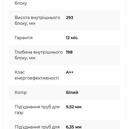
блоку
Висота внутрішнього
293
блоку, мм
Гарантія
12 міс.
Глибина внутрішнього
198
блоку, мм
Клас
A++
енергоефективності
Колір
Білий
Під'єднання труб для
9,52 мм
газу
Під'єднання труб для
6,35 мм