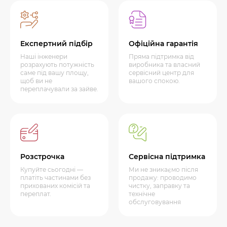
Експертний підбір
Офіційна гарантія
Наші інженери
Пряма підтримка від
розрахують потужність
виробника та власний
саме під вашу площу,
сервісний центр для
щоб ви не
вашого спокою.
переплачували за зайве.
Розстрочка
Сервісна підтримка
Купуйте сьогодні —
Ми не зникаємо після
платіть частинами без
продажу: проводимо
прихованих комісій та
чистку, заправку та
переплат.
технічне
обслуговування