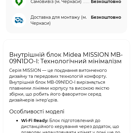
Самовивіз (м. Черкаси)
Безкоштовно
Доставка для монтажу (м.
Безкоштовно
Черкаси)
Внутрішній блок Midea MISSION MB-
09N1DO-I: Технологічний мінімалізм
Серія MISSION — це поєднання витонченого
дизайну та передових технологій комфорту.
Внутрішній блок MB-09N1DO-I вирізняється
плавними лініями корпусу та високою якістю
збірки, що робить його фаворитом серед
дизайнерів інтер'єрів.
Особливості моделі
Wi-Fi Ready:
Блок підготовлений до
дистанційного керування через додаток, що
дозволяє налаштовувати клімат у домі ще до