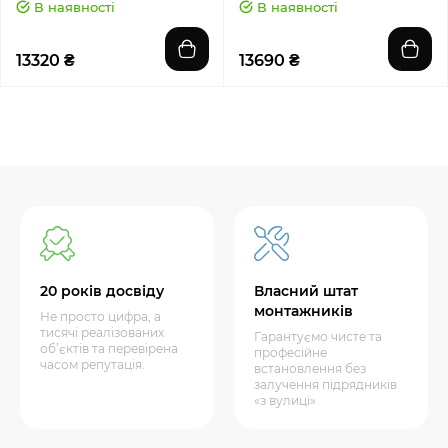
В наявності
В наявності
13320 ₴
13690 ₴
20 років досвіду
Власний штат
монтажників
Не просто цифра, а
тисячі реалізованих
Гарантуємо чисте та
об’єктів та перевірена
професійне
часом репутація.
встановлення без
залучення підрядників
«з вулиці»