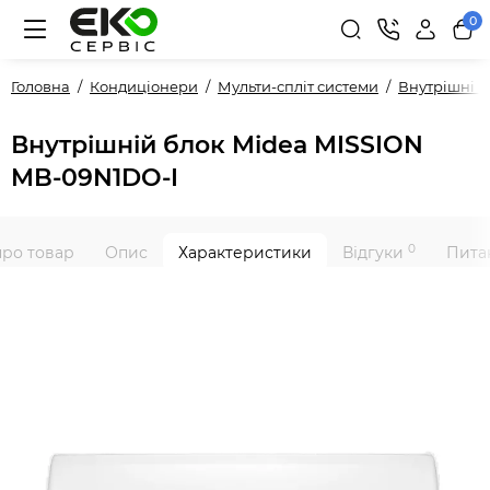
0
Головна
Кондиціонери
Мульти-спліт системи
Внутрішні 
Внутрішній блок Midea MISSION
MB-09N1DO-I
0
про товар
Опис
Характеристики
Відгуки
Питан