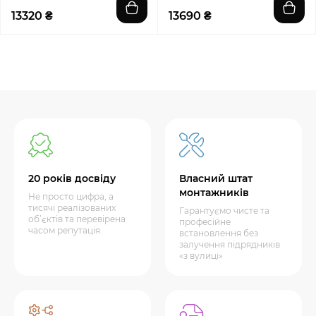
13320 ₴
13690 ₴
20 років досвіду
Власний штат
монтажників
Не просто цифра, а
тисячі реалізованих
Гарантуємо чисте та
об’єктів та перевірена
професійне
часом репутація.
встановлення без
залучення підрядників
«з вулиці»