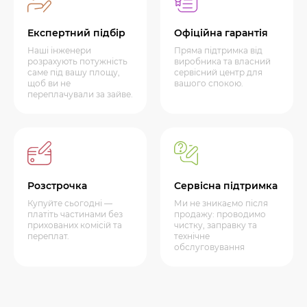
Експертний підбір
Офіційна гарантія
Наші інженери
Пряма підтримка від
розрахують потужність
виробника та власний
саме під вашу площу,
сервісний центр для
щоб ви не
вашого спокою.
переплачували за зайве.
Розстрочка
Сервісна підтримка
Купуйте сьогодні —
Ми не зникаємо після
платіть частинами без
продажу: проводимо
прихованих комісій та
чистку, заправку та
переплат.
технічне
обслуговування