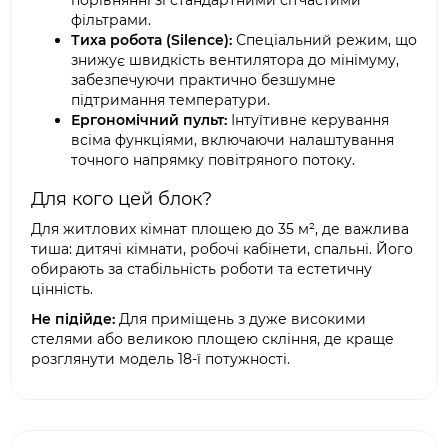
порівнянні зі стандартними сітчастими
фільтрами.
Тиха робота (Silence):
Спеціальний режим, що
знижує швидкість вентилятора до мінімуму,
забезпечуючи практично безшумне
підтримання температури.
Ергономічний пульт:
Інтуїтивне керування
всіма функціями, включаючи налаштування
точного напрямку повітряного потоку.
Для кого цей блок?
Для житлових кімнат площею до 35 м², де важлива
тиша: дитячі кімнати, робочі кабінети, спальні. Його
обирають за стабільність роботи та естетичну
цінність.
Не підійде:
Для приміщень з дуже високими
стелями або великою площею скління, де краще
розглянути модель 18-ї потужності.