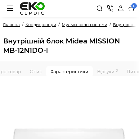
0
Головна
Кондиціонери
Мульти-спліт системи
Внутрішні 
Внутрішній блок Midea MISSION
MB-12N1DO-I
0
про товар
Опис
Характеристики
Відгуки
Питан