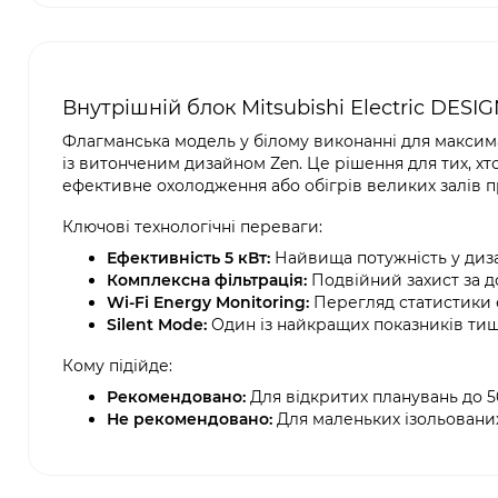
Внутрішній блок Mitsubishi Electric DE
Флагманська модель у білому виконанні для максим
із витонченим дизайном Zen. Це рішення для тих, х
ефективне охолодження або обігрів великих залів п
Ключові технологічні переваги:
Ефективність 5 кВт:
Найвища потужність у диза
Комплексна фільтрація:
Подвійний захист за д
Wi-Fi Energy Monitoring:
Перегляд статистики 
Silent Mode:
Один із найкращих показників тиші
Кому підійде:
Рекомендовано:
Для відкритих планувань до 50
Не рекомендовано:
Для маленьких ізольованих