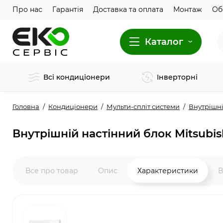
Про нас
Гарантія
Доставка та оплата
Монтаж
Об
Каталог
Всі кондиціонери
Інверторні
Головна
Кондиціонери
Мульти-спліт системи
Внутрішні
Внутрішній настінний блок Mitsubis
Все про товар
Опис
Характеристики
В