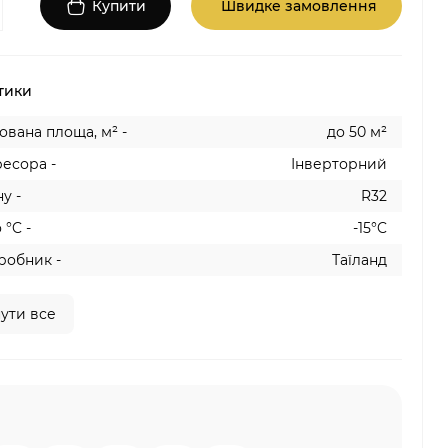
Купити
Швидке замовлення
тики
вана площа, м² -
до 50 м²
есора -
Інверторний
у -
R32
 °C -
-15°C
робник -
Таїланд
ути все