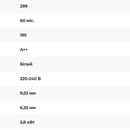
299
60 міс.
195
A++
Білий
220-240 В
9,52 мм
6,35 мм
5,8 кВт