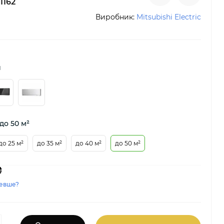
1162
Виробник:
Mitsubishi Electric
й
до 50 м²
до 25 м²
до 35 м²
до 40 м²
до 50 м²
₴
евше?