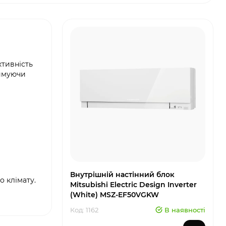
тивність
римуючи
Внутрішній настінний блок
о клімату.
Mitsubishi Electric Design Inverter
(White) MSZ-EF50VGKW
Код: 1162
В наявності