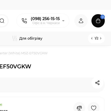
0
(098) 256-15-15
Офіс в м. Черкаси
Для обігріву
1/2
nverter (White) MSZ-EF50VGKW
SZ-EF50VGKW
ті