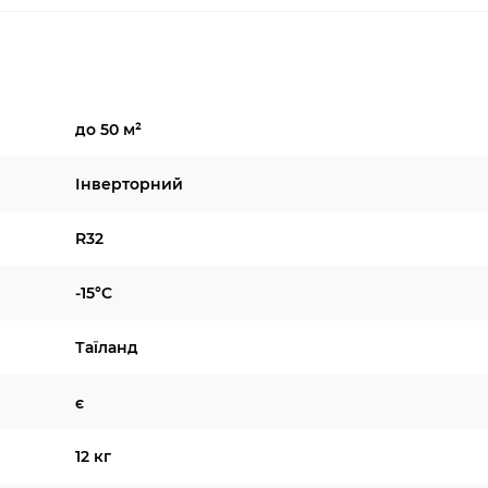
до 50 м²
Інверторний
R32
-15°C
Таїланд
є
12 кг