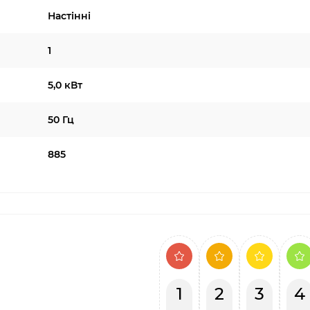
Настінні
1
5,0 кВт
50 Гц
885
1
2
3
4