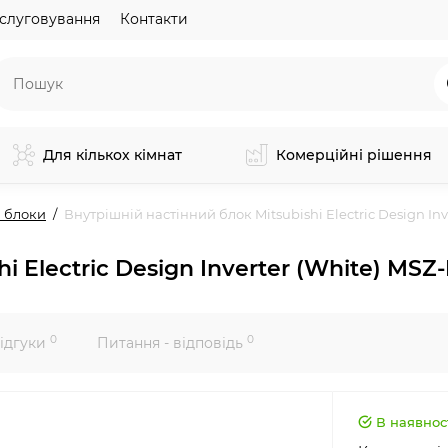
слуговування
Контакти
Для кількох кімнат
Комерційні рішення
 блоки
Внутрішній настінний блок Mitsubishi Electric Design I
hi Electric Design Inverter (White) M
0
0
ідгуки
Питання - відповідь
В наявнос