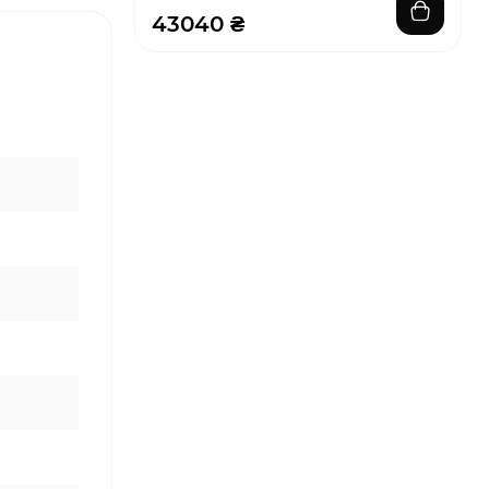
43040 ₴