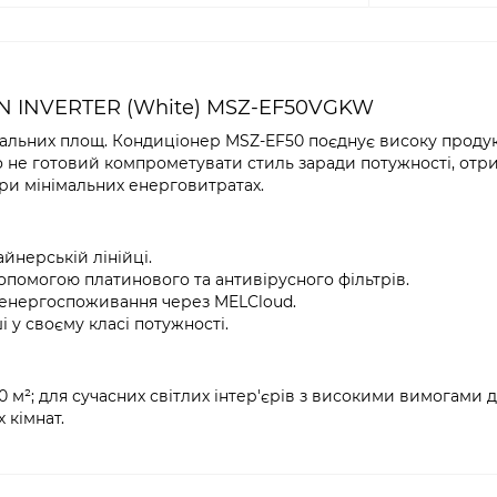
SIGN INVERTER (White) MSZ-EF50VGKW
альних площ. Кондиціонер MSZ-EF50 поєднує високу продук
то не готовий компрометувати стиль заради потужності, от
ри мінімальних енерговитратах.
йнерській лінійці.
опомогою платинового та антивірусного фільтрів.
енергоспоживання через MELCloud.
 у своєму класі потужності.
 м²; для сучасних світлих інтер'єрів з високими вимогами д
 кімнат.