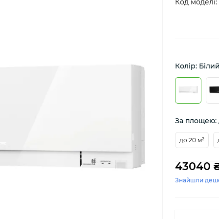
Код моделі:
Колір: Біли
За площею: 
до 20 м²
43040 
Знайшли деш