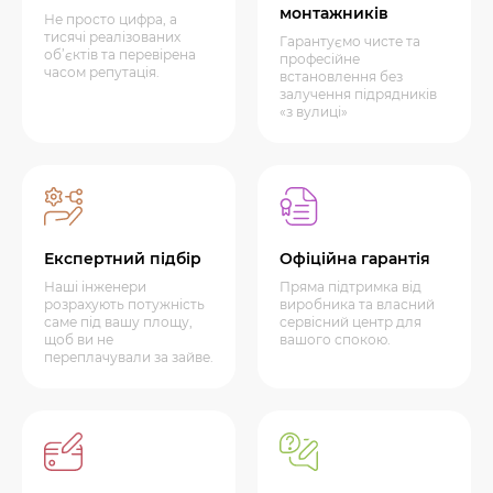
монтажників
Не просто цифра, а
тисячі реалізованих
Гарантуємо чисте та
об’єктів та перевірена
професійне
часом репутація.
встановлення без
залучення підрядників
«з вулиці»
Експертний підбір
Офіційна гарантія
Наші інженери
Пряма підтримка від
розрахують потужність
виробника та власний
саме під вашу площу,
сервісний центр для
щоб ви не
вашого спокою.
переплачували за зайве.