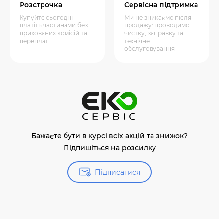
Розстрочка
Сервісна підтримка
Купуйте сьогодні —
Ми не зникаємо після
платіть частинами без
продажу: проводимо
прихованих комісій та
чистку, заправку та
переплат.
технічне
обслуговування
Бажаєте бути в курсі всіх акцій та знижок?
Підпишіться на розсилку
Підписатися