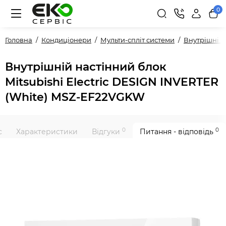
0
Головна
Кондиціонери
Мульти-спліт системи
Внутрішні 
Внутрішній настінний блок
Mitsubishi Electric DESIGN INVERTER
(White) MSZ-EF22VGKW
0
0
с
Характеристики
Відгуки
Питання - відповідь