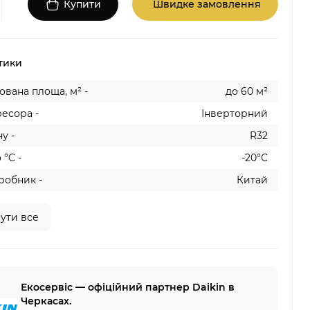
Купити
Швидке замовлення
тики
вана площа, м² -
до 60 м²
есора -
Інверторний
у -
R32
 °C -
-20°C
робник -
Китай
ути все
Екосервіс — офіційний партнер Daikin в
Черкасах.