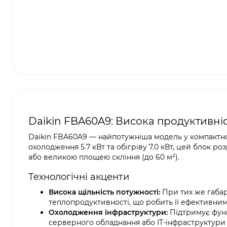
Daikin FBA60A9: Висока продуктивні
Daikin FBA60A9 — найпотужніша модель у компактном
охолодження 5.7 кВт та обігріву 7.0 кВт, цей блок
або великою площею скління (до 60 м²).
Технологічні акценти
Висока щільність потужності:
При тих же габар
теплопродуктивності, що робить її ефективни
Охолодження інфраструктури:
Підтримує функ
серверного обладнання або IT-інфраструктури 