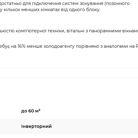
достатньо для підключення систем зонування (позонного
 кількох менших кімнатах від одного блоку.
ькістю комп'ютерної техніки, вітальні з панорамними вікнам
бує на 16% менше холодоагенту порівняно з аналогами на R
до 60 м²
Інверторний