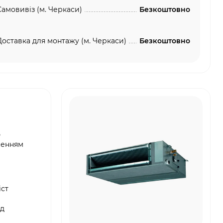
Самовивіз (м. Черкаси)
Безкоштовно
Доставка для монтажу (м. Черкаси)
Безкоштовно
ю
женням
іст
ід