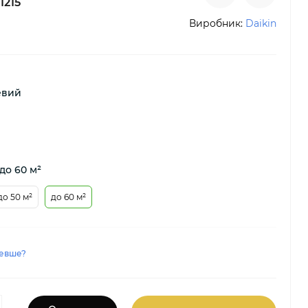
1215
Виробник:
Daikin
евий
до 60 м²
до 50 м²
до 60 м²
евше?