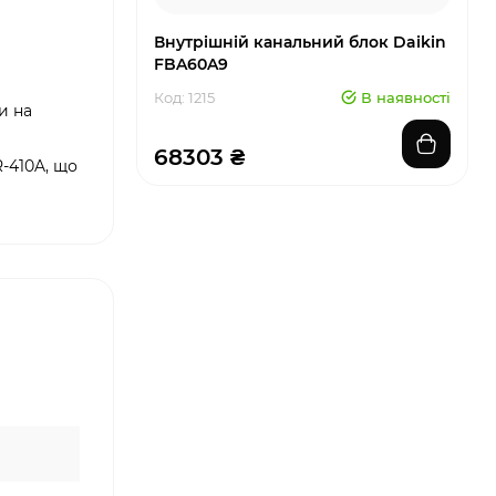
Внутрішній канальний блок Daikin
FBA60A9
Код: 1215
В наявності
и на
68303 ₴
-410A, що