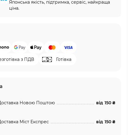
Японська якість, підтримка, сервіс, найкраща
ціна.
езготівка з ПДВ
Готівка
а
Доставка Новою Поштою
від
150 ₴
Доставка Міст Експрес
від
150 ₴