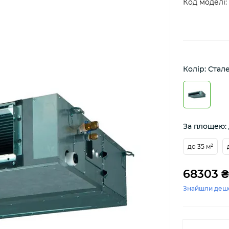
Код моделі:
Колір: Стал
За площею: 
до 35 м²
68303 ₴
Знайшли деш