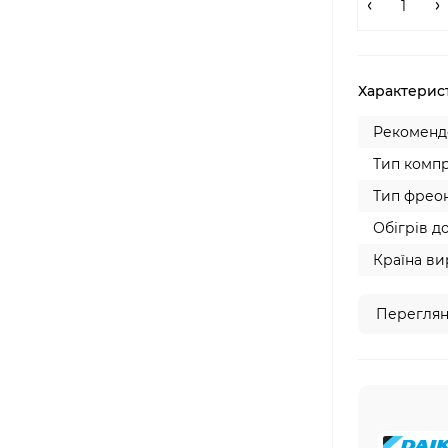
Характерис
Рекомендо
Тип компр
Тип фреон
Обігрів до
Країна ви
Переглян