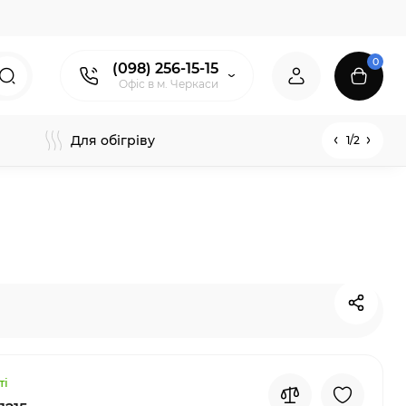
0
(098) 256-15-15
Офіс в м. Черкаси
Для обігріву
1/2
ті