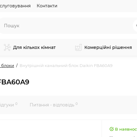
слуговування
Контакти
Для кількох кімнат
Комерційні рішення
 блоки
Внутрішній канальний блок Daikin FBA60A9
 FBA60A9
0
0
ідгуки
Питання - відповідь
В наявнос