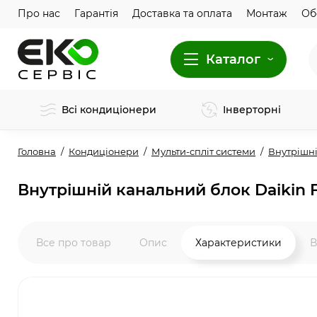
Про нас
Гарантія
Доставка та оплата
Монтаж
Об
Каталог
Всі кондиціонери
Інверторні
Головна
Кондиціонери
Мульти-спліт системи
Внутрішні
Внутрішній канальний блок Daikin
Все про товар
Опис
Характеристики
В