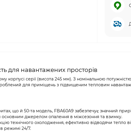
сть для навантажених просторів
у корпусі серії (висота 245 мм). З номінальною потужніст
 розроблений для приміщень з підвищеним тепловим наванта
итах, що й 50-та модель, FBA60A9 забезпечує значний прир
м основним джерелом опалення в міжсезоння та взимку.
цію технічного охолодження, ефективно відводячи тепло в
в режимі 24/7.