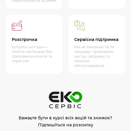
переплачували за зайве.
Розстрочка
Сервісна підтримка
Купуйте сьогодні —
Ми не зникаємо після
платіть частинами без
продажу: проводимо
прихованих комісій та
чистку, заправку та
переплат.
технічне
обслуговування
Бажаєте бути в курсі всіх акцій та знижок?
Підпишіться на розсилку