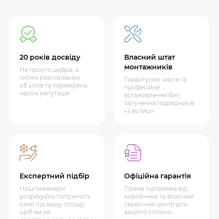
20 років досвіду
Власний штат
монтажників
Не просто цифра, а
тисячі реалізованих
Гарантуємо чисте та
об’єктів та перевірена
професійне
часом репутація.
встановлення без
залучення підрядників
«з вулиці»
Експертний підбір
Офіційна гарантія
Наші інженери
Пряма підтримка від
розрахують потужність
виробника та власний
саме під вашу площу,
сервісний центр для
щоб ви не
вашого спокою.