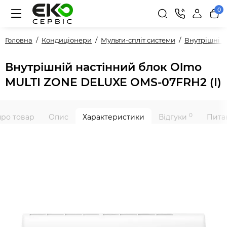
0
Головна
Кондиціонери
Мульти-спліт системи
Внутрішні 
Внутрішній настінний блок Olmo
MULTI ZONE DELUXE OMS-07FRH2 (I)
0
про товар
Опис
Характеристики
Відгуки
Питан