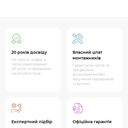
20 років досвіду
Власний штат
монтажників
Не просто цифра, а
тисячі реалізованих
Гарантуємо чисте та
об’єктів та перевірена
професійне
часом репутація.
встановлення без
залучення підрядників
«з вулиці»
Експертний підбір
Офіційна гарантія