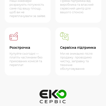
Наші інженери
Пряма підтримка від
розрахують потужність
виробника та власний
саме під вашу площу,
сервісний центр для
щоб ви не
вашого спокою.
переплачували за зайве.
Розстрочка
Сервісна підтримка
Купуйте сьогодні —
Ми не зникаємо після
платіть частинами без
продажу: проводимо
прихованих комісій та
чистку, заправку та
переплат.
технічне
обслуговування