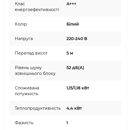
Клас
A+++
енергоефективності
Колір
Білий
Напруга
220-240 В
Перепад висот
5 м
Рівень шуму
52 дБ(А)
зовнішнього блоку
Споживана
1,15/1,18 кВт
потужність
Теплопродуктивність
4,4 кВт
Фазність
1