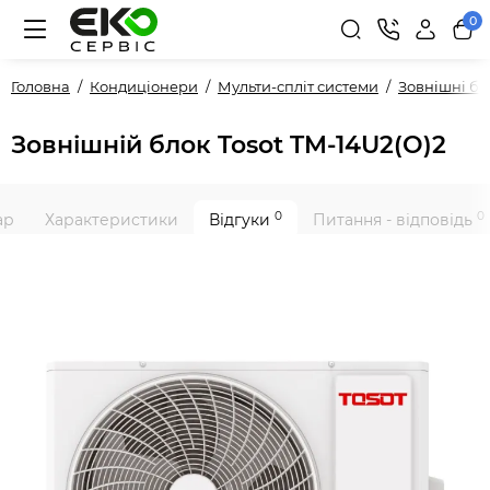
0
Головна
Кондиціонери
Мульти-спліт системи
Зовнішні б
Зовнішній блок Tosot TM-14U2(O)2
0
0
ар
Характеристики
Відгуки
Питання - відповідь