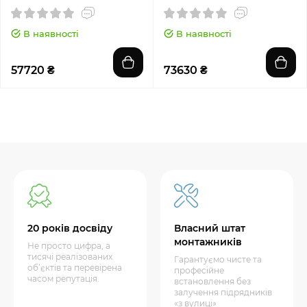
В наявності
В наявності
57720 ₴
73630 ₴
20 років досвіду
Власний штат
монтажників
Не просто цифра, а
тисячі реалізованих
Гарантуємо чисте та
об’єктів та перевірена
професійне
часом репутація.
встановлення без
залучення підрядників
«з вулиці»