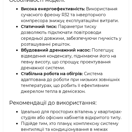
Особливості моделі:
Висока енергоефективність:
Використання
сучасного фреону R32 та інверторного
компресора знижує експлуатаційні витрати.
Статичний тиск:
Параметри тиску
дозволяють підключати повітроводи
середньої довжини, забезпечуючи гнучкість у
розташуванні решіток.
Вбудований дренажний насос:
Полегшує
відведення конденсату, піднімаючи його на
певну висоту, що спрощує проектування
дренажної системи.
Стабільна робота на обігрів:
Система
адаптована до роботи при низьких зовнішніх
температурах, що робить її ефективним
джерелом тепла в демісезон.
Рекомендації до використання:
Ідеально для просторих віталень у квартирах-
студіях або офісних кабінетів відкритого типу.
Підійде тим, хто планує комплексну систему
вентиляції та кондиціонування в межах