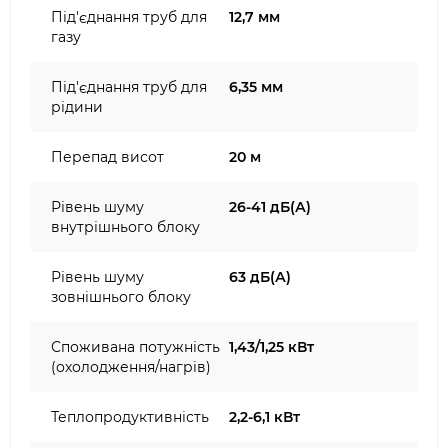
Під'єднання труб для
12,7 мм
газу
Під'єднання труб для
6,35 мм
рідини
Перепад висот
20 м
Рівень шуму
26-41 дБ(А)
внутрішнього блоку
Рівень шуму
63 дБ(А)
зовнішнього блоку
Споживана потужність
1,43/1,25 кВт
(охолодження/нагрів)
Теплопродуктивність
2,2-6,1 кВт