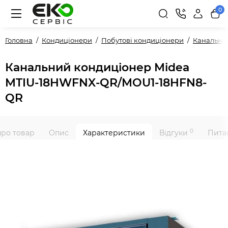
0
Головна
Кондиціонери
Побутові кондиціонери
Канальні
Канальний кондиціонер Midea
MTIU-18HWFNX-QR/MOU1-18HFN8-
QR
0
про товар
Опис
Характеристики
Відгуки
Питан