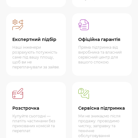
Експертний підбір
Офіційна гарантія
Наші інженери
Пряма підтримка від
розрахують потужність
виробника та власний
саме під вашу площу,
сервісний центр для
щоб ви не
вашого спокою.
переплачували за зайве.
Розстрочка
Сервісна підтримка
Купуйте сьогодні —
Ми не зникаємо після
платіть частинами без
продажу: проводимо
прихованих комісій та
чистку, заправку та
переплат.
технічне
обслуговування