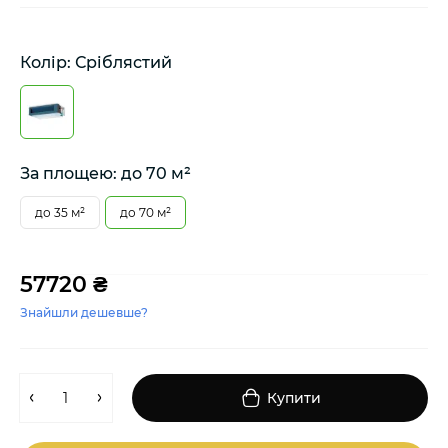
Колір: Сріблястий
За площею: до 70 м²
до 35 м²
до 70 м²
57720 ₴
Знайшли дешевше?
Купити