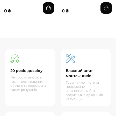
0 ₴
0 ₴
20 років досвіду
Власний штат
монтажників
Не просто цифра, а
тисячі реалізованих
Гарантуємо чисте та
об’єктів та перевірена
професійне
часом репутація.
встановлення без
залучення підрядників
«з вулиці»