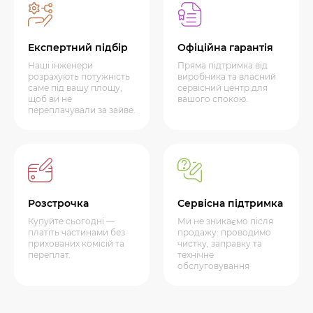
Експертний підбір
Офіційна гарантія
Наші інженери
Пряма підтримка від
розрахують потужність
виробника та власний
саме під вашу площу,
сервісний центр для
щоб ви не
вашого спокою.
переплачували за зайве.
Розстрочка
Сервісна підтримка
Купуйте сьогодні —
Ми не зникаємо після
платіть частинами без
продажу: проводимо
прихованих комісій та
чистку, заправку та
переплат.
технічне
обслуговування