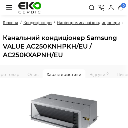
0
Головна
Кондиціонери
Напівпромислові кондиціонери
P
Канальний кондиціонер Samsung
VALUE AC250KNHPKH/EU /
AC250KXAPNH/EU
0
про товар
Опис
Характеристики
Відгуки
Питан