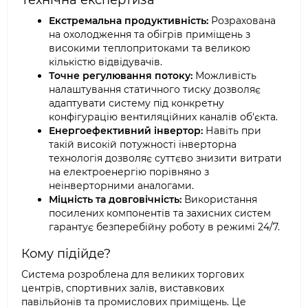
Технічна експертиза
Екстремальна продуктивність:
Розрахована
на охолодження та обігрів приміщень з
високими теплопритоками та великою
кількістю відвідувачів.
Точне регулювання потоку:
Можливість
налаштування статичного тиску дозволяє
адаптувати систему під конкретну
конфігурацію вентиляційних каналів об'єкта.
Енергоефективний інвертор:
Навіть при
такій високій потужності інверторна
технологія дозволяє суттєво знизити витрати
на електроенергію порівняно з
неінверторними аналогами.
Міцність та довговічність:
Використання
посилених компонентів та захисних систем
гарантує безперебійну роботу в режимі 24/7.
Кому підійде?
Система розроблена для великих торгових
центрів, спортивних залів, виставкових
павільйонів та промислових приміщень. Це