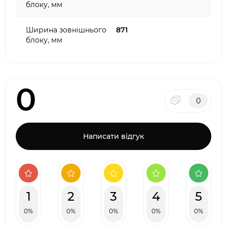
блоку, мм
Ширина зовнішнього
871
блоку, мм
0
0
Написати відгук
1
2
3
4
5
0%
0%
0%
0%
0%