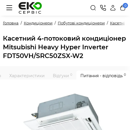
0
Головна
Кондиціонери
Побутові кондиціонери
Касетні
Касетний 4-потоковий кондиціонер
Mitsubishi Heavy Hyper Inverter
FDT50VH/SRC50ZSX-W2
0
0
р
Характеристики
Відгуки
Питання - відповідь