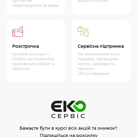
щоб ви не
вашого спокою.
переплачували за зайве.
Розстрочка
Сервісна підтримка
Купуйте сьогодні —
Ми не зникаємо після
платіть частинами без
продажу: проводимо
прихованих комісій та
чистку, заправку та
переплат.
технічне
обслуговування
Бажаєте бути в курсі всіх акцій та знижок?
Підпишіться на розсилку