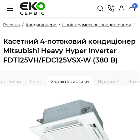
0
Головна
Кондиціонери
Напівпромислові кондиціонери
P
Касетний 4-потоковий кондиціонер
Mitsubishi Heavy Hyper Inverter
FDT125VH/FDC125VSX-W (380 В)
0
про товар
Опис
Характеристики
Відгуки
Питан