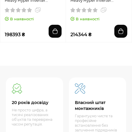
Heavy Hyper Inverter
Heavy Hyper Inverter
FDT100VH/FDC100VNX-W
FDT100VH/FDC100VSX-W
(380 В)
В наявності
В наявності
198393 ₴
214344 ₴
20 років досвіду
Власний штат
монтажників
Не просто цифра, а
тисячі реалізованих
Гарантуємо чисте та
об’єктів та перевірена
професійне
часом репутація.
встановлення без
залучення підрядників