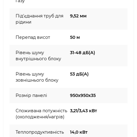
газу
Під'єднання труб для
9,52 мм
рідини
Перепад висот
50 м
Рівень шуму
31-48 дБ(А)
внутрішнього блоку
Рівень шуму
53 дБ(А)
зовнішнього блоку
Розмір панелі
950x950х35
Споживана потужність
3,21/3,43 кВт
(охолодження/нагрів)
Теплопродуктивність
14,0 кВт