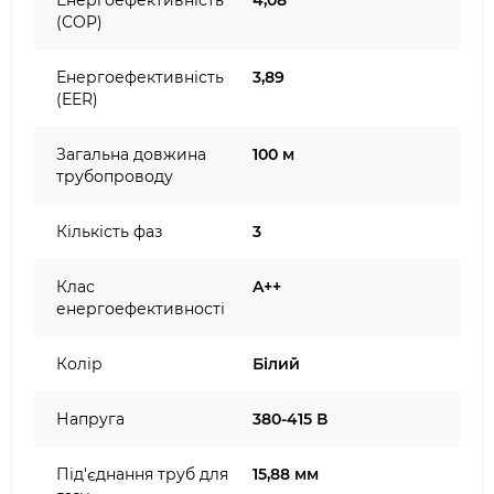
Енергоефективність
4,08
(COP)
Енергоефективність
3,89
(EER)
Загальна довжина
100 м
трубопроводу
Кількість фаз
3
Клас
A++
енергоефективності
Колір
Білий
Напруга
380-415 В
Під'єднання труб для
15,88 мм