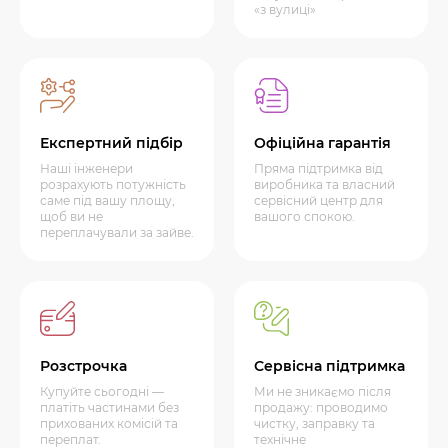
«з вулиці»
Експертний підбір
Офіційна гарантія
Наші інженери
Пряма підтримка від
розрахують потужність
виробника та власний
саме під вашу площу,
сервісний центр для
щоб ви не
вашого спокою.
переплачували за зайве.
Розстрочка
Сервісна підтримка
Купуйте сьогодні —
Ми не зникаємо після
платіть частинами без
продажу: проводимо
прихованих комісій та
чистку, заправку та
переплат.
технічне