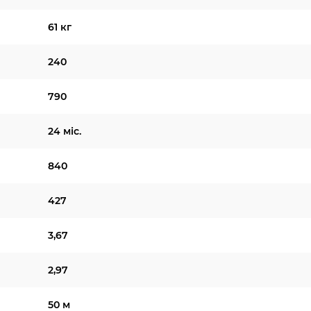
61 кг
240
790
24 міс.
840
427
3,67
2,97
50 м