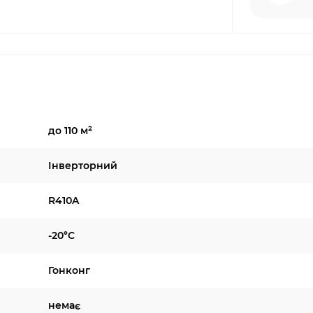
до 110 м²
Інверторний
R410A
-20°C
Гонконг
немає