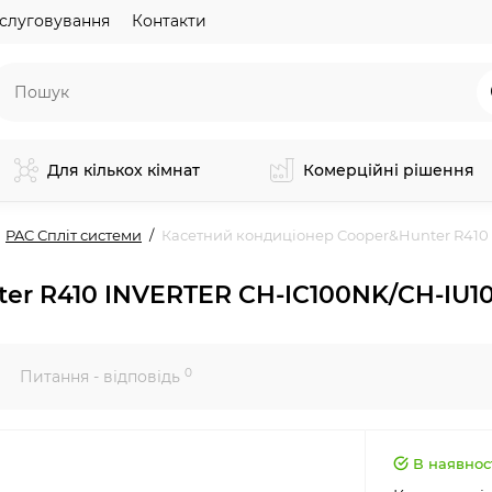
слуговування
Контакти
Для кількох кімнат
Комерційні рішення
PAC Спліт системи
Касетний кондиціонер Cooper&Hunter R410
er R410 INVERTER CH-IC100NK/CH-IU1
0
Питання - відповідь
В наявнос