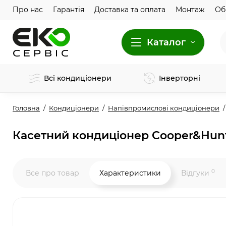
Про нас
Гарантія
Доставка та оплата
Монтаж
Об
Каталог
Всі кондиціонери
Інверторні
Головна
Кондиціонери
Напівпромислові кондиціонери
Касетний кондиціонер Cooper&Hunt
0
Все про товар
Характеристики
Відгуки