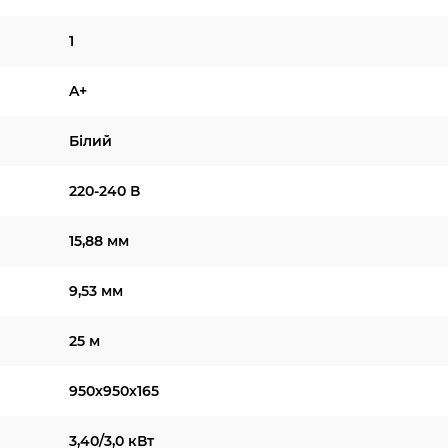
1
A+
Білий
220-240 В
15,88 мм
9,53 мм
25 м
950х950х165
3,40/3,0 кВт