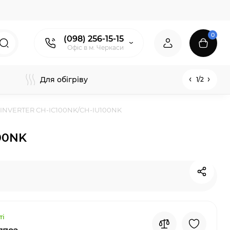
0
(098) 256-15-15
Офіс в м. Черкаси
Для обігріву
1/2
 INVERTER CH-IC100NK/CH-IU100NK
00NK
ті