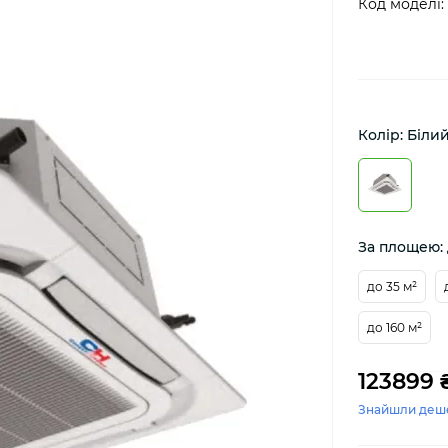
Код моделі:
Колір: Біли
За площею: 
до 35 м²
до 160 м²
123899 
Знайшли деш