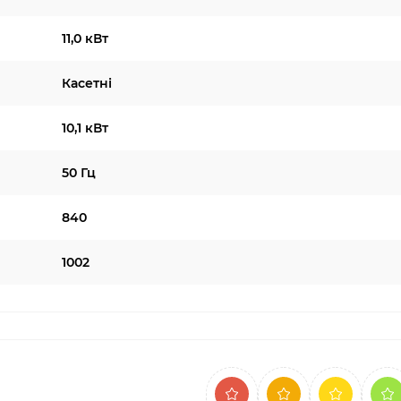
11,0 кВт
Касетні
10,1 кВт
50 Гц
840
1002