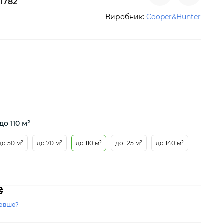
1782
Виробник:
Cooper&Hunter
й
до 110 м²
до 50 м²
до 70 м²
до 110 м²
до 125 м²
до 140 м²
₴
евше?