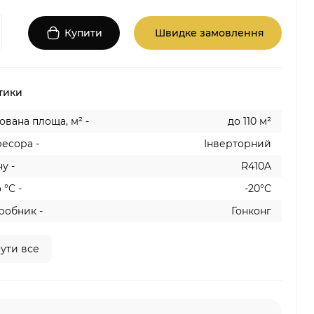
Купити
Швидке замовлення
тики
вана площа, м² -
до 110 м²
есора -
Інверторний
у -
R410A
 °C -
-20°C
робник -
Гонконг
ути все