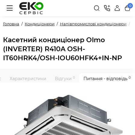
0
Головна
Кондиціонери
Напівпромислові кондиціонери
P
Касетний кондиціонер Olmo
(INVERTER) R410A OSH-
IT60HRK4/OSH-IOU60HFK4+IN-NP
0
0
с
Характеристики
Відгуки
Питання - відповідь