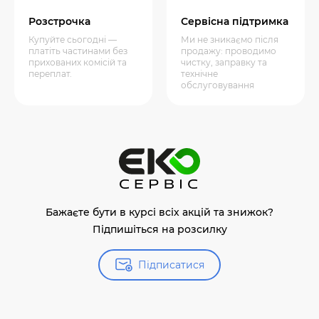
Розстрочка
Сервісна підтримка
Купуйте сьогодні —
Ми не зникаємо після
платіть частинами без
продажу: проводимо
прихованих комісій та
чистку, заправку та
переплат.
технічне
обслуговування
Бажаєте бути в курсі всіх акцій та знижок?
Підпишіться на розсилку
Підписатися