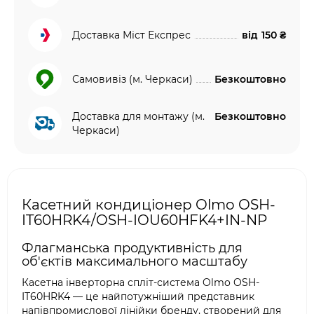
Доставка Міст Експрес
від
150 ₴
Самовивіз (м. Черкаси)
Безкоштовно
Доставка для монтажу (м.
Безкоштовно
Черкаси)
Касетний кондиціонер Olmo OSH-
IT60HRK4/OSH-IOU60HFK4+IN-NP
Флагманська продуктивність для
об'єктів максимального масштабу
Касетна інверторна спліт-система Olmo OSH-
IT60HRK4 — це найпотужніший представник
напівпромислової лінійки бренду, створений для