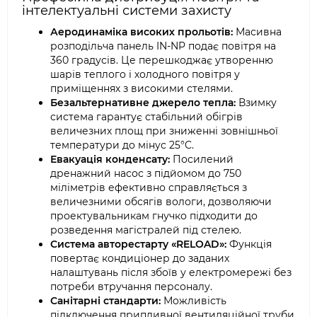
інтелектуальні системи захисту
Аеродинаміка високих прольотів:
Масивна
розподільча панель IN-NP подає повітря на
360 градусів. Це перешкоджає утворенню
шарів теплого і холодного повітря у
приміщеннях з високими стелями.
Безальтернативне джерело тепла:
Взимку
система гарантує стабільний обігрів
величезних площ при зниженні зовнішньої
температури до мінус 25°C.
Евакуація конденсату:
Посилений
дренажний насос з підйомом до 750
міліметрів ефективно справляється з
величезними обсягів вологи, дозволяючи
проектувальникам гнучко підходити до
розведення магістралей під стелею.
Система авторестарту «RELOAD»:
Функція
повертає кондиціонер до заданих
налаштувань після збоїв у електромережі без
потреби втручання персоналу.
Санітарні стандарти:
Можливість
підключення припливної вентиляційної труби