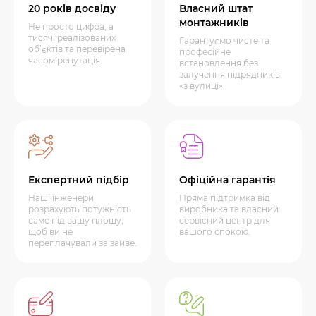
20 років досвіду
Власний штат
монтажників
Не просто цифра, а
тисячі реалізованих
Гарантуємо чисте та
об’єктів та перевірена
професійне
часом репутація.
встановлення без
залучення підрядників
«з вулиці»
Експертний підбір
Офіційна гарантія
Наші інженери
Пряма підтримка від
розрахують потужність
виробника та власний
саме під вашу площу,
сервісний центр для
щоб ви не
вашого спокою.
переплачували за зайве.