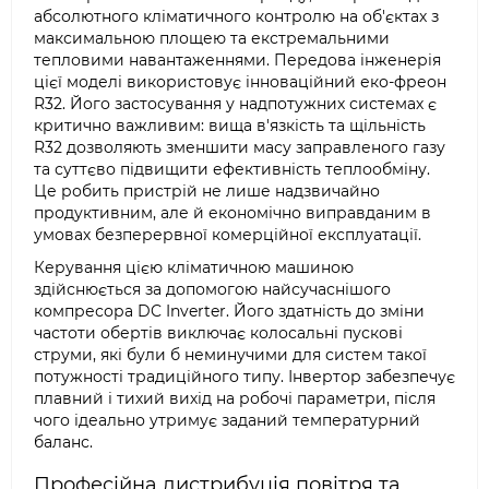
абсолютного кліматичного контролю на об'єктах з
максимальною площею та екстремальними
тепловими навантаженнями. Передова інженерія
цієї моделі використовує інноваційний еко-фреон
R32. Його застосування у надпотужних системах є
критично важливим: вища в'язкість та щільність
R32 дозволяють зменшити масу заправленого газу
та суттєво підвищити ефективність теплообміну.
Це робить пристрій не лише надзвичайно
продуктивним, але й економічно виправданим в
умовах безперервної комерційної експлуатації.
Керування цією кліматичною машиною
здійснюється за допомогою найсучаснішого
компресора DC Inverter. Його здатність до зміни
частоти обертів виключає колосальні пускові
струми, які були б неминучими для систем такої
потужності традиційного типу. Інвертор забезпечує
плавний і тихий вихід на робочі параметри, після
чого ідеально утримує заданий температурний
баланс.
Професійна дистрибуція повітря та