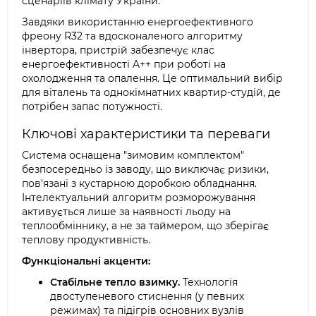
сценаріїв клімату України.
Завдяки використанню енергоефективного
фреону R32 та вдосконаленого алгоритму
інвертора, пристрій забезпечує клас
енергоефективності A++ при роботі на
охолодження та опалення. Це оптимальний вибір
для віталень та однокімнатних квартир-студій, де
потрібен запас потужності.
Ключові характеристики та переваги
Система оснащена "зимовим комплектом"
безпосередньо із заводу, що виключає ризики,
пов'язані з кустарною доробкою обладнання.
Інтелектуальний алгоритм розморожування
активується лише за наявності льоду на
теплообміннику, а не за таймером, що зберігає
теплову продуктивність.
Функціональні акценти:
Стабільне тепло взимку.
Технологія
двоступеневого стиснення (у певних
режимах) та підігрів основних вузлів