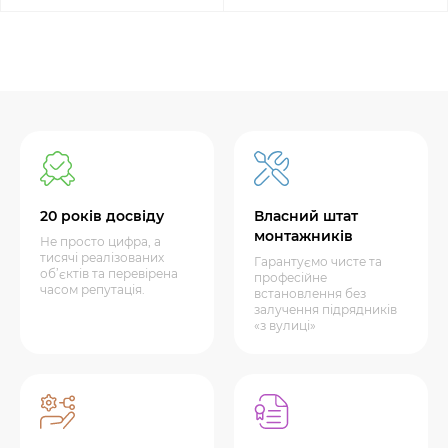
20 років досвіду
Власний штат
монтажників
Не просто цифра, а
тисячі реалізованих
Гарантуємо чисте та
об’єктів та перевірена
професійне
часом репутація.
встановлення без
залучення підрядників
«з вулиці»