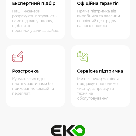
Експертний підбір
Офіційна гарантія
Наші інженери
Пряма підтримка від
розрахують потужність
виробника та власний
саме під вашу площу,
сервісний центр для
щоб ви не
вашого спокою.
переплачували за зайве.
Розстрочка
Сервісна підтримка
Купуйте сьогодні —
Ми не зникаємо після
платіть частинами без
продажу: проводимо
прихованих комісій та
чистку, заправку та
переплат.
технічне
обслуговування