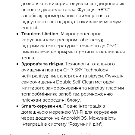
дозволяють використовувати кондиціонер як
основне джерело тепла. Функція "+8°C"
запобігає промерзанню приміщення за
відсутності господарів, споживаючи мінімум
енергії.
Точність I-Action.
Мікропроцесорне
керування компресором забезпечує
підтримку температури з точністю до 0.5°C,
виключаючи неприємні протяги та коливання
тепла.
Здоров'я та гігієна.
Технологія тотального
очищення повітря CH 7-SKY Technology
нейтралізує пил, алергени та віруси. Функція
самоочищення Double Self-Clean методом
миттєвого заморожування та нагріву пластин
теплообмінника запобігає розмноженню
плісняви всередині блоку.
Smart-керування.
Повна інтеграція з
домашньою мережею Wi-Fi для керування
через додаток на Android/iOS. Можливість
інтеграції в систему "Розумний дім".