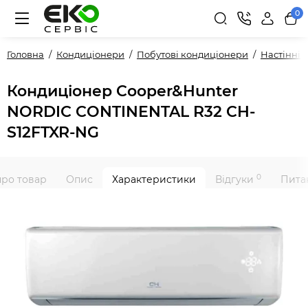
0
Головна
Кондиціонери
Побутові кондиціонери
Настінні
Кондиціонер Cooper&Hunter
NORDIC CONTINENTAL R32 CH-
S12FTXR-NG
0
про товар
Опис
Характеристики
Відгуки
Питан