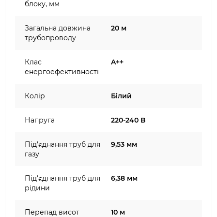
блоку, мм
Загальна довжина
20 м
трубопроводу
Клас
A++
енергоефективності
Колір
Білий
Напруга
220-240 В
Під'єднання труб для
9,53 мм
газу
Під'єднання труб для
6,38 мм
рідини
Перепад висот
10 м