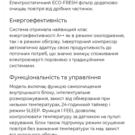
Електростатичний ECO-FRESH фільтр додатково
очищає повітря від дрібних частинок.
Енергоефективність
Система отримала найвищий клас
енергоефективності A++ як в режимі охолодження,
так і в режимі обігріву. Інверторний компресор
автоматично адаптує свою продуктивність до
поточних потреб, що значно знижує споживання
електроенергії порівняно з традиційними
системами.
Функціональність та управління
Модель включає функцію самоочищення
внутрішнього блоку, інтелектуальне
розморожування, захист від обмерзання при
низьких температурах, 24-годинний таймер і
режим SLEEP. Функція I FEEL дозволяє
контролювати температуру за датчиком на пульті
керування. Блок також підтримує режим осушення
повітря без зниження температури та має захист
від холодного обдуву.