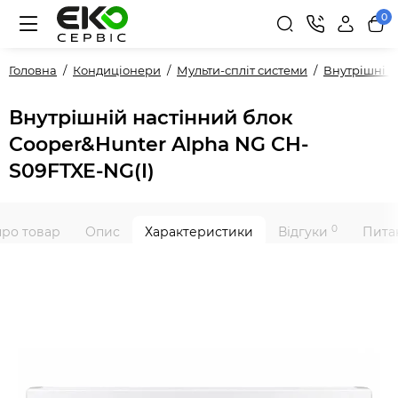
0
Головна
Кондиціонери
Мульти-спліт системи
Внутрішні 
Внутрішній настінний блок
Cooper&Hunter Alpha NG CH-
S09FTXE-NG(I)
0
про товар
Опис
Характеристики
Відгуки
Питан