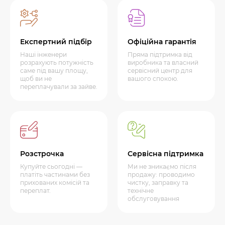
Експертний підбір
Офіційна гарантія
Наші інженери
Пряма підтримка від
розрахують потужність
виробника та власний
саме під вашу площу,
сервісний центр для
щоб ви не
вашого спокою.
переплачували за зайве.
Розстрочка
Сервісна підтримка
Купуйте сьогодні —
Ми не зникаємо після
платіть частинами без
продажу: проводимо
прихованих комісій та
чистку, заправку та
переплат.
технічне
обслуговування