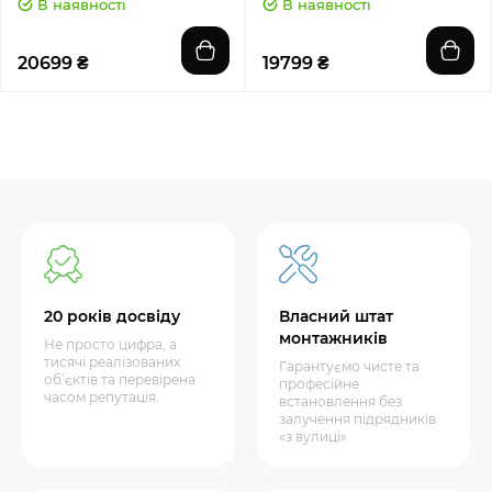
В наявності
В наявності
20699 ₴
19799 ₴
20 років досвіду
Власний штат
монтажників
Не просто цифра, а
тисячі реалізованих
Гарантуємо чисте та
об’єктів та перевірена
професійне
часом репутація.
встановлення без
залучення підрядників
«з вулиці»