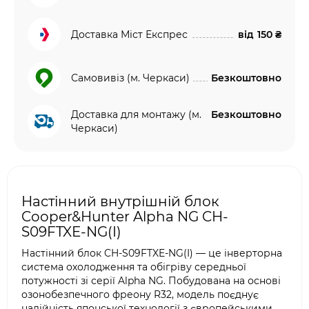
Доставка Міст Експрес
від
150 ₴
Самовивіз (м. Черкаси)
Безкоштовно
Доставка для монтажу (м.
Безкоштовно
Черкаси)
Настінний внутрішній блок
Cooper&Hunter Alpha NG CH-
S09FTXE-NG(I)
Настінний блок CH-S09FTXE-NG(I) — це інверторна
система охолодження та обігріву середньої
потужності зі серії Alpha NG. Побудована на основі
озонобезпечного фреону R32, модель поєднує
надійність японської технології з європейськими