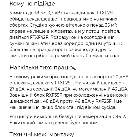
Кому не підійде
Кімната до 18 м²: 3,3 кВт тут надлишок, FTXF25F
обійдеться дешевше і працюватиме на нижчих
обертах. Студія з кухнею-вітальнею понад 35 м²:
справа не лише в кіловатах, а й у потоці повітря,
дивіться FTXF42F. Розрахунок на охолодження
суміжної кімнати через коридор: один внутрішній
блок так не працює прогнозовано, для другої
кімнати потрібен окремий блок або мульти-спліт.
Наскільки тихо працює
У тихому режимі при охолодженні паспортні 20 дБА,
стільки ж, скільки у FTXF25F. На низькій швидкості
27 дБА, на середній 34 дБА, на максимальній 43 дБА.
Зовнішній блок RXF35F при охолодженні на високій
швидкості дає 48 дБА проти 46 дБА у RXF25F, і це
має значення, якщо блок стає під вікном сусіда.
Усі цифри виміряні в безлунній камері за JIS C9612.
У житловій кімнаті рівень буде вищим.
Технічні межі монтажу