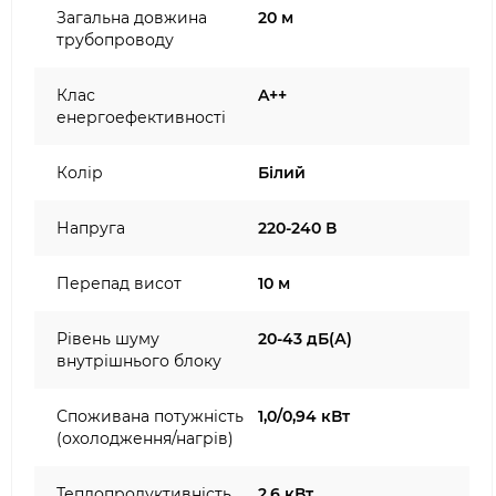
Загальна довжина
20 м
трубопроводу
Клас
A++
енергоефективності
Колір
Білий
Напруга
220-240 В
Перепад висот
10 м
Рівень шуму
20-43 дБ(А)
внутрішнього блоку
Споживана потужність
1,0/0,94 кВт
(охолодження/нагрів)
Теплопродуктивність
2,6 кВт