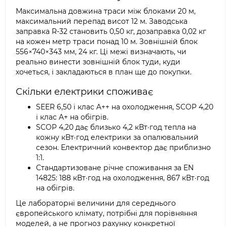
Максимальна довжина траси між блоками 20 м,
максимальний перепад висот 12 м. Заводська
заправка R-32 становить 0,50 кг, дозаправка 0,02 кг
на кожен метр траси понад 10 м. Зовнішній блок
556×740×343 мм, 24 кг. Ці межі визначають, чи
реально винести зовнішній блок туди, куди
хочеться, і закладаються в план ще до покупки.
Скільки електрики споживає
SEER 6,50 і клас A++ на охолодження, SCOP 4,20
і клас A+ на обігрів.
SCOP 4,20 дає близько 4,2 кВт·год тепла на
кожну кВт·год електрики за опалювальний
сезон. Електричний конвектор дає приблизно
1:1.
Стандартизоване річне споживання за EN
14825: 188 кВт·год на охолодження, 867 кВт·год
на обігрів.
Це лабораторні величини для середнього
європейського клімату, потрібні для порівняння
моделей, а не прогноз рахунку конкретної