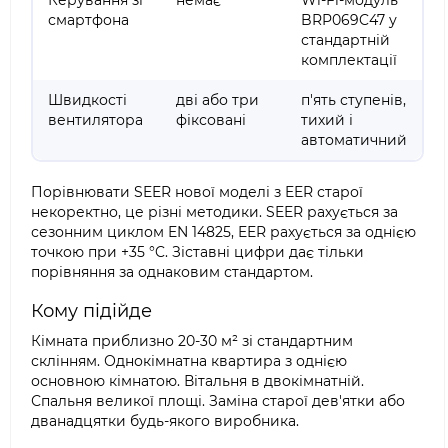
Керування зі
немає
Wi-Fi-модуль
смартфона
BRP069C47 у
стандартній
комплектації
Швидкості
дві або три
п'ять ступенів,
вентилятора
фіксовані
тихий і
автоматичний
Порівнювати SEER нової моделі з EER старої
некоректно, це різні методики. SEER рахується за
сезонним циклом EN 14825, EER рахується за однією
точкою при +35 °C. Зіставні цифри дає тільки
порівняння за однаковим стандартом.
Кому підійде
Кімната приблизно 20-30 м² зі стандартним
склінням. Однокімнатна квартира з однією
основною кімнатою. Вітальня в двокімнатній.
Спальня великої площі. Заміна старої дев'ятки або
дванадцятки будь-якого виробника.