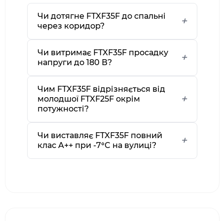
Чи дотягне FTXF35F до спальні
через коридор?
Чи витримає FTXF35F просадку
напруги до 180 В?
Чим FTXF35F відрізняється від
молодшої FTXF25F окрім
потужності?
Чи виставляє FTXF35F повний
клас A++ при -7°C на вулиці?