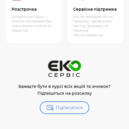
Розстрочка
Сервісна підтримка
Купуйте сьогодні —
Ми не зникаємо після
платіть частинами без
продажу: проводимо
прихованих комісій та
чистку, заправку та
переплат.
технічне
обслуговування
Бажаєте бути в курсі всіх акцій та знижок?
Підпишіться на розсилку
Підписатися