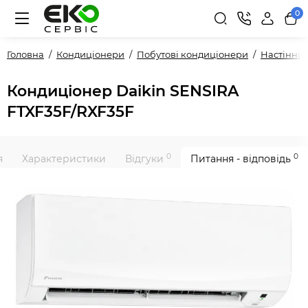
0
Головна
Кондиціонери
Побутові кондиціонери
Настінні
Кондиціонер Daikin SENSIRA
FTXF35F/RXF35F
0
0
я
Характеристики
Відгуки
Питання - відповідь