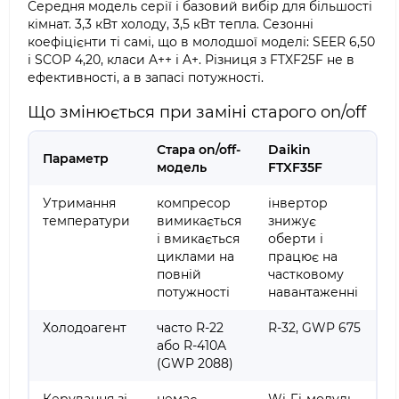
Середня модель серії і базовий вибір для більшості
кімнат. 3,3 кВт холоду, 3,5 кВт тепла. Сезонні
коефіцієнти ті самі, що в молодшої моделі: SEER 6,50
і SCOP 4,20, класи A++ і A+. Різниця з FTXF25F не в
ефективності, а в запасі потужності.
Що змінюється при заміні старого on/off
Стара on/off-
Daikin
Параметр
модель
FTXF35F
Утримання
компресор
інвертор
температури
вимикається
знижує
і вмикається
оберти і
циклами на
працює на
повній
частковому
потужності
навантаженні
Холодоагент
часто R-22
R-32, GWP 675
або R-410A
(GWP 2088)