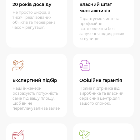
20 років досвіду
Власний штат
монтажників
Не просто цифра, а
тисячі реалізованих
Гарантуємо чисте та
об’єктів та перевірена
професійне
часом репутація.
встановлення без
залучення підрядників
«з вулиці»
Експертний підбір
Офіційна гарантія
Наші інженери
Пряма підтримка від
розрахують потужність
виробника та власний
саме під вашу площу,
сервісний центр для
щоб ви не
вашого спокою.
переплачували за зайве.