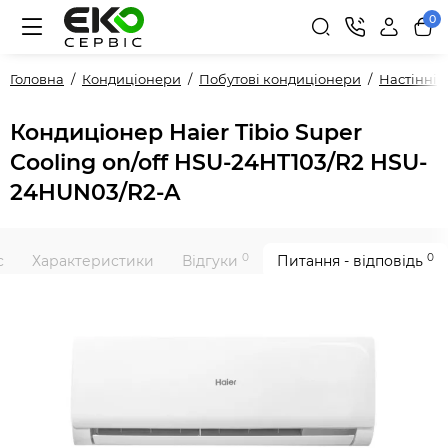
0
Головна
Кондиціонери
Побутові кондиціонери
Настінні
Кондиціонер Haier Tibio Super
Cooling on/off HSU-24HT103/R2 HSU-
24HUN03/R2-A
0
0
с
Характеристики
Відгуки
Питання - відповідь