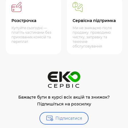
Розстрочка
Сервісна підтримка
Купуйте сьогодні —
Ми не зникаємо після
платіть частинами без
продажу: проводимо
прихованих комісій та
чистку, заправку та
переплат.
технічне
обслуговування
Бажаєте бути в курсі всіх акцій та знижок?
Підпишіться на розсилку
Підписатися