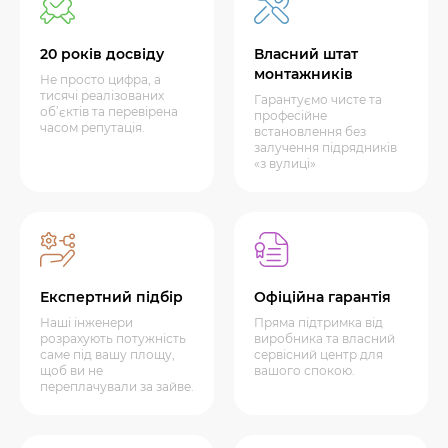
20 років досвіду
Власний штат
монтажників
Не просто цифра, а
тисячі реалізованих
Гарантуємо чисте та
об’єктів та перевірена
професійне
часом репутація.
встановлення без
залучення підрядників
«з вулиці»
Експертний підбір
Офіційна гарантія
Наші інженери
Пряма підтримка від
розрахують потужність
виробника та власний
саме під вашу площу,
сервісний центр для
щоб ви не
вашого спокою.
переплачували за зайве.