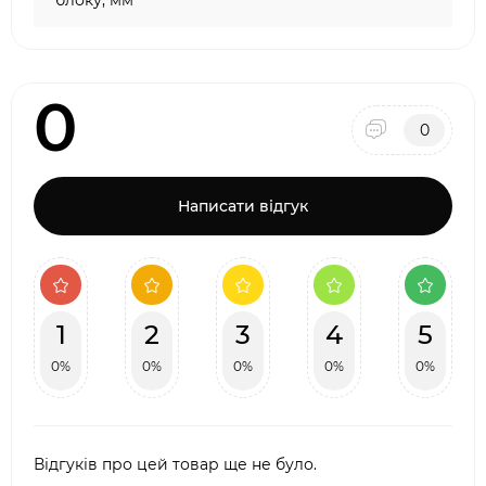
блоку, мм
0
0
Написати відгук
1
2
3
4
5
0%
0%
0%
0%
0%
Відгуків про цей товар ще не було.