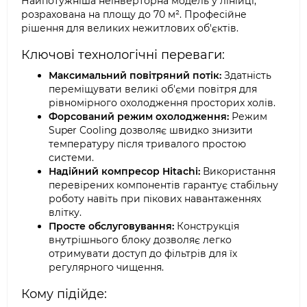
Найпотужніша неінверторна модель у лінійці,
розрахована на площу до 70 м². Професійне
рішення для великих нежитлових об'єктів.
Ключові технологічні переваги:
Максимальний повітряний потік:
Здатність
переміщувати великі об'єми повітря для
рівномірного охолодження просторих холів.
Форсований режим охолодження:
Режим
Super Cooling дозволяє швидко знизити
температуру після тривалого простою
системи.
Надійний компресор Hitachi:
Використання
перевірених компонентів гарантує стабільну
роботу навіть при пікових навантаженнях
влітку.
Просте обслуговування:
Конструкція
внутрішнього блоку дозволяє легко
отримувати доступ до фільтрів для їх
регулярного чищення.
Кому підійде: