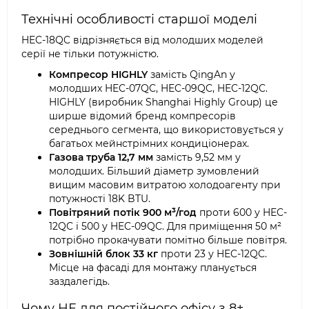
Технічні особливості старшої моделі
HEC-18QC відрізняється від молодших моделей
серії не тільки потужністю.
Компресор HIGHLY
замість QingAn у
молодших HEC-07QC, HEC-09QC, HEC-12QC.
HIGHLY (виробник Shanghai Highly Group) це
ширше відомий бренд компресорів
середнього сегмента, що використовується у
багатьох мейнстрімних кондиціонерах.
Газова труба 12,7 мм
замість 9,52 мм у
молодших. Більший діаметр зумовлений
вищим масовим витратою холодоагенту при
потужності 18K BTU.
Повітряний потік 900 м³/год
проти 600 у HEC-
12QC і 500 у HEC-09QC. Для приміщення 50 м²
потрібно прокачувати помітно більше повітря.
Зовнішній блок 33 кг
проти 23 у HEC-12QC.
Місце на фасаді для монтажу планується
заздалегідь.
Чому НЕ для постійного офісу з 8+