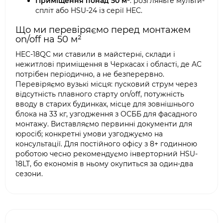
Приміщення понад 50 м²
: розгляньте мульти-
спліт або HSU-24 із серії HEC.
Що ми перевіряємо перед монтажем
on/off на 50 м²
HEC-18QC ми ставили в майстерні, склади і
нежитлові приміщення в Черкасах і області, де AC
потрібен періодично, а не безперервно.
Перевіряємо вузькі місця: пусковий струм через
відсутність плавного старту on/off, потужність
вводу в старих будинках, місце для зовнішнього
блока на 33 кг, узгодження з ОСББ для фасадного
монтажу. Виставляємо первинні документи для
юросіб; конкретні умови узгоджуємо на
консультації. Для постійного офісу з 8+ годинною
роботою чесно рекомендуємо інверторний HSU-
18LT, бо економія в ньому окупиться за один-два
сезони.