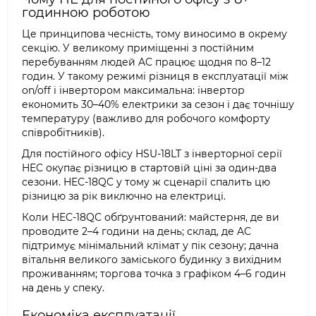
годинною роботою
Це принципова чесність, тому виносимо в окрему
секцію. У великому приміщенні з постійним
перебуванням людей AC працює щодня по 8–12
годин. У такому режимі різниця в експлуатації між
on/off і інвертором максимальна: інвертор
економить 30–40% електрики за сезон і дає точнішу
температуру (важливо для робочого комфорту
співробітників).
Для постійного офісу HSU-18LT з інверторної серії
HEC окупає різницю в стартовій ціні за один-два
сезони. HEC-18QC у тому ж сценарії спалить цю
різницю за рік виключно на електриці.
Коли HEC-18QC обґрунтований: майстерня, де ви
проводите 2–4 години на день; склад, де AC
підтримує мінімальний клімат у пік сезону; дачна
вітальня великого заміського будинку з вихідним
проживанням; торгова точка з графіком 4–6 годин
на день у спеку.
Економіка експлуатації