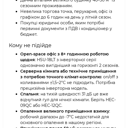
Дачна вітальня великого будинку 40–50 м² із
сезонним проживанням.
Невелика торгова точка, перукарня, офіс із
графіком до 6 годин на день у літній сезон.
Покупці юридичні особи, яким потрібні
первинні документи з ПДВ і кондиціонер у
бюджет.
Кому не підійде
Open-space офіс з 8+ годинною роботою
щодня
: HSU-18LT з інверторної серії
однозначно вигідніший на горизонті 2 сезонів.
Серверна кімната або технічне приміщення
з потребою точного клімат-контролю
: on/off з
коливаннями ±1,5–2°C не підходить. Потрібна
прецизійна інверторна модель.
Спальня
: на тихій швидкості 31 дБ це вже
відчутний гул для нічної кімнати. Беріть HEC-
09QC або HEC-12QC.
Опалення великого приміщення взимку
:
робочий діапазон до -7°C недостатній для
основного опалення в нашому регіоні.