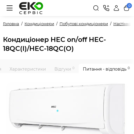
0
Головна
Кондиціонери
Побутові кондиціонери
Настінні
Кондиціонер HEC оn/оff HEC-
18QC(I)/HEC-18QC(O)
0
0
я
Характеристики
Відгуки
Питання - відповідь