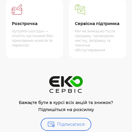
Розстрочка
Сервісна підтримка
Купуйте сьогодні —
Ми не зникаємо після
платіть частинами без
продажу: проводимо
прихованих комісій та
чистку, заправку та
переплат.
технічне
обслуговування
Бажаєте бути в курсі всіх акцій та знижок?
Підпишіться на розсилку
Підписатися