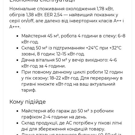
Номінальне споживання охолодження 1,78 кВт,
обігрів 1,38 кВт. EER 2,54 — найвищий показник у
серії on/off, але далеко від інверторних класів A++ і
A+++.
Майстерня 45 м², робота 4 години в спеку: 6–8
кВт·год.
Склад 50 м² із підтриманням +24°C при +32°C
ззовні, 8 годин: 12–15 кВт·год.
Дачна вітальня 50 м² у вечір вихідного: 4–6
кВт·год за 4 години.
При повному денному циклі роботи 12 годин
у пік сезону: 18–22 кВт·год. Для перерахунку в
гривні множте кВт·год на ваш актуальний
тариф.
Кому підійде
Майстерня або гараж до 50 м² з робочим
графіком 2–4 години на день.
Склад продукції, де AC потрібен у пікові літні
дні для збереження кондицій товару.