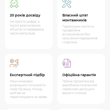
20 років досвіду
Власний штат
монтажників
Не просто цифра, а
тисячі реалізованих
Гарантуємо чисте та
об’єктів та перевірена
професійне
часом репутація.
встановлення без
залучення підрядників
«з вулиці»
Експертний підбір
Офіційна гарантія
Наші інженери
Пряма підтримка від
розрахують потужність
виробника та власний
саме під вашу площу,
сервісний центр для
щоб ви не
вашого спокою.
переплачували за зайве.