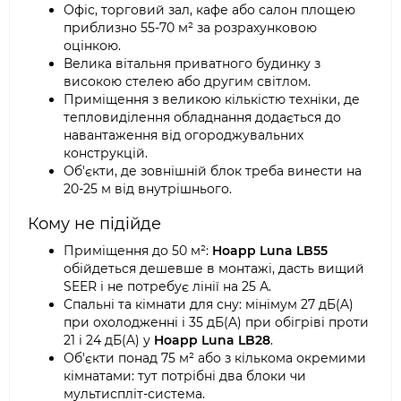
Офіс, торговий зал, кафе або салон площею
приблизно 55-70 м² за розрахунковою
оцінкою.
Велика вітальня приватного будинку з
високою стелею або другим світлом.
Приміщення з великою кількістю техніки, де
тепловиділення обладнання додається до
навантаження від огороджувальних
конструкцій.
Об'єкти, де зовнішній блок треба винести на
20-25 м від внутрішнього.
Кому не підійде
Приміщення до 50 м²:
Hoapp Luna LB55
обійдеться дешевше в монтажі, дасть вищий
SEER і не потребує лінії на 25 А.
Спальні та кімнати для сну: мінімум 27 дБ(A)
при охолодженні і 35 дБ(A) при обігріві проти
21 і 24 дБ(A) у
Hoapp Luna LB28
.
Об'єкти понад 75 м² або з кількома окремими
кімнатами: тут потрібні два блоки чи
мультиспліт-система.