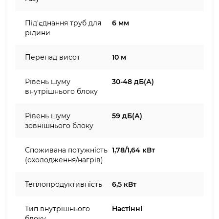
Під'єднання труб для
6 мм
рідини
Перепад висот
10 м
Рівень шуму
30-48 дБ(А)
внутрішнього блоку
Рівень шуму
59 дБ(А)
зовнішнього блоку
Споживана потужність
1,78/1,64 кВт
(охолодження/нагрів)
Теплопродуктивність
6,5 кВт
Тип внутрішнього
Настінні
блоку