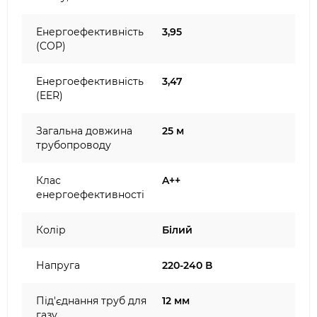
Енергоефективність
3,95
(COP)
Енергоефективність
3,47
(EER)
Загальна довжина
25 м
трубопроводу
Клас
A++
енергоефективності
Колір
Білий
Напруга
220-240 В
Під'єднання труб для
12 мм
газу