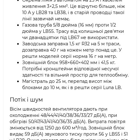
Окрема лінія з автоматом на 25 А і кабелем
живлення 3×2,5 мм². Це відчутно більше, ніж
10 А у LB28 та LB38, і в старій проводці такої
лінії зазвичай немає.
Газова труба 5/8 дюйма (16 мм) проти 1/2
дюйма у LB55. Трасу від колишньої дев'ятки
чи дванадцятки під LB67 не використати.
Заводська заправка 1,5 кг R32 на 5 м траси,
дозаправка 40 г на кожен метр понад це. У
решти моделей серії норма 16 г на метр.
Зовнішній блок 958×660×402 мм і 41,5 кг.
Потрібні кронштейни відповідної несучої
здатності та вільний простір для теплообміну.
Магістраль до 25 м, перепад висот між
блоками до 10 м, як і в решти серії Luna LB.
Потік і шум
Вісім швидкостей вентилятора дають при
охолодженні 48/44/41/40/38/36/33/27 дБ(A), при
обігріві 50/47/43/41/40/36/35 дБ(A). Витрата повітря
змінюється від 1250 до 600 м³/год. Зовнішній блок
видає 59 дБ(A) звукового тиску проти 56 у LB55 і 51