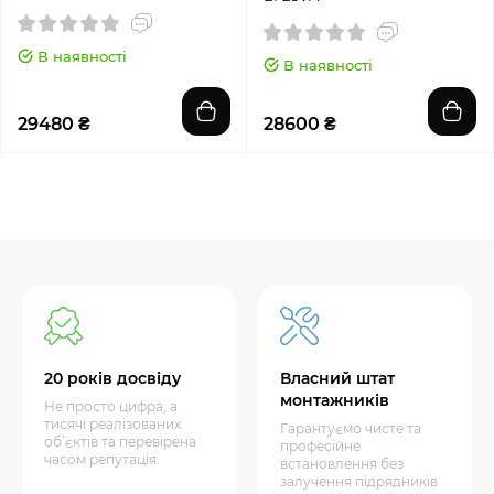
В наявності
В наявності
29480 ₴
28600 ₴
20 років досвіду
Власний штат
монтажників
Не просто цифра, а
тисячі реалізованих
Гарантуємо чисте та
об’єктів та перевірена
професійне
часом репутація.
встановлення без
залучення підрядників