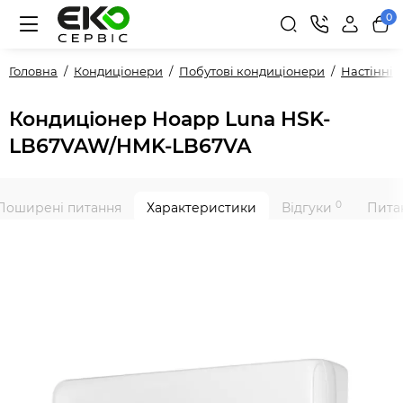
0
Головна
Кондиціонери
Побутові кондиціонери
Настінні
Кондиціонер Hoapp Luna HSK-
LB67VAW/HMK-LB67VA
0
Поширені питання
Характеристики
Відгуки
Питан