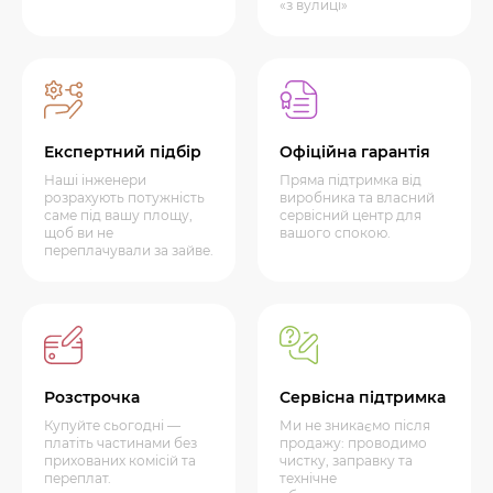
«з вулиці»
Експертний підбір
Офіційна гарантія
Наші інженери
Пряма підтримка від
розрахують потужність
виробника та власний
саме під вашу площу,
сервісний центр для
щоб ви не
вашого спокою.
переплачували за зайве.
Розстрочка
Сервісна підтримка
Купуйте сьогодні —
Ми не зникаємо після
платіть частинами без
продажу: проводимо
прихованих комісій та
чистку, заправку та
переплат.
технічне