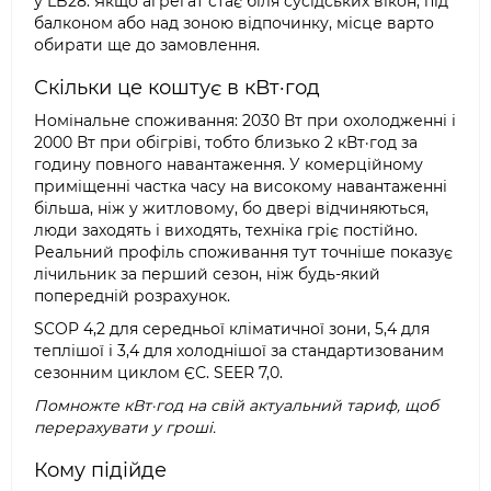
у LB28. Якщо агрегат стає біля сусідських вікон, під
балконом або над зоною відпочинку, місце варто
обирати ще до замовлення.
Скільки це коштує в кВт·год
Номінальне споживання: 2030 Вт при охолодженні і
2000 Вт при обігріві, тобто близько 2 кВт·год за
годину повного навантаження. У комерційному
приміщенні частка часу на високому навантаженні
більша, ніж у житловому, бо двері відчиняються,
люди заходять і виходять, техніка гріє постійно.
Реальний профіль споживання тут точніше показує
лічильник за перший сезон, ніж будь-який
попередній розрахунок.
SCOP 4,2 для середньої кліматичної зони, 5,4 для
теплішої і 3,4 для холоднішої за стандартизованим
сезонним циклом ЄС. SEER 7,0.
Помножте кВт·год на свій актуальний тариф, щоб
перерахувати у гроші.
Кому підійде