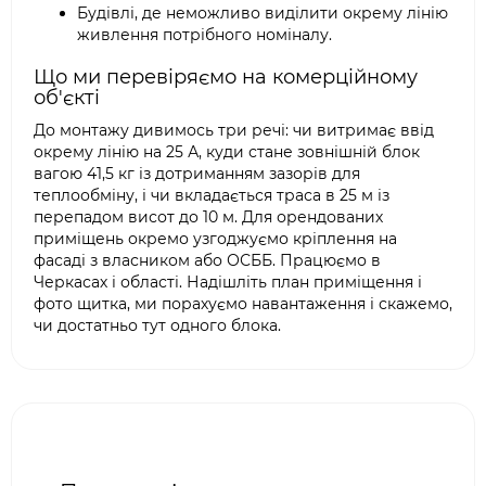
Будівлі, де неможливо виділити окрему лінію
живлення потрібного номіналу.
Що ми перевіряємо на комерційному
об'єкті
До монтажу дивимось три речі: чи витримає ввід
окрему лінію на 25 А, куди стане зовнішній блок
вагою 41,5 кг із дотриманням зазорів для
теплообміну, і чи вкладається траса в 25 м із
перепадом висот до 10 м. Для орендованих
приміщень окремо узгоджуємо кріплення на
фасаді з власником або ОСББ. Працюємо в
Черкасах і області. Надішліть план приміщення і
фото щитка, ми порахуємо навантаження і скажемо,
чи достатньо тут одного блока.