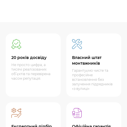
20 років досвіду
Власний штат
монтажників
Не просто цифра, а
тисячі реалізованих
Гарантуємо чисте та
об’єктів та перевірена
професійне
часом репутація.
встановлення без
залучення підрядників
«з вулиці»
Експертний підбір
Офіційна гарантія