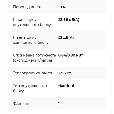
Перепад висот
10 м
Рівень шуму
23-36 дБ(А)
внутрішнього блоку
Рівень шуму
52 дБ(А)
зовнішнього блоку
Споживана потужність
0,84/0,80 кВт
(охолодження/нагрів)
Теплопродуктивність
2,9 кВт
Тип внутрішнього
Настінні
блоку
Фазність
1