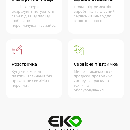
Наші інженери
Пряма підтримка від
розрахують потужність
виробника та власний
саме під вашу площу,
сервісний центр для
щоб ви не
вашого спокою.
переплачували за зайве.
Розстрочка
Сервісна підтримка
Купуйте сьогодні —
Ми не зникаємо після
платіть частинами без
продажу: проводимо
прихованих комісій та
чистку, заправку та
переплат.
технічне
обслуговування