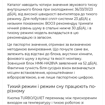
Каталог наводить чотири значення звукового тиску
внутрішнього блока при охолодженні: 36/33/31/23
дБ(A), від високої швидкості вентилятора до тихого
режиму. Для побутової спліт-системи 23 дБ(A) є
низьким показником. ВООЗ рекомендує тримати
нічний рівень шуму в спальні нижче 30 дБ(A), і в
тихому режимі модель вкладається в цю
рекомендацію із запасом.
Це паспортні значення, отримані за визначеною
методикою вимірювання. Що почуєте саме ви,
залежить від відстані до блока, акустики кімнати,
фонового шуму з вулиці та якості монтажу.
Зовнішній блок HMK-HA28VA заявлений на 52 дБ(A).
Фактична гучність біля сусідніх вікон визначається
місцем встановлення, кронштейнами і
вібророзв'язкою, а не лише паспортною цифрою.
Тихий режим і режим сну працюють по-
різному
Кнопка TURBO/QUIET перемикає між прискореним
виходом на температуру і тихою роботою зі