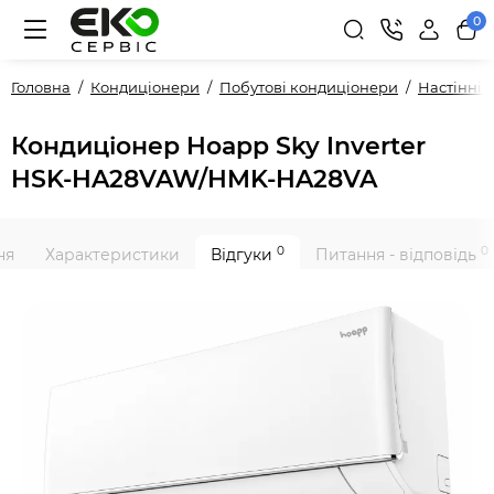
0
Головна
Кондиціонери
Побутові кондиціонери
Настінні
Кондиціонер Hoapp Sky Inverter
HSK-HA28VAW/HMK-HA28VA
0
0
ня
Характеристики
Відгуки
Питання - відповідь