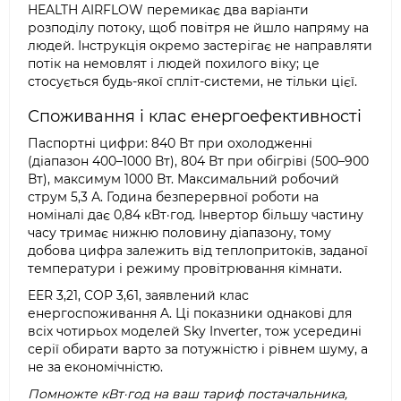
HEALTH AIRFLOW перемикає два варіанти
розподілу потоку, щоб повітря не йшло напряму на
людей. Інструкція окремо застерігає не направляти
потік на немовлят і людей похилого віку; це
стосується будь-якої спліт-системи, не тільки цієї.
Споживання і клас енергоефективності
Паспортні цифри: 840 Вт при охолодженні
(діапазон 400–1000 Вт), 804 Вт при обігріві (500–900
Вт), максимум 1000 Вт. Максимальний робочий
струм 5,3 А. Година безперервної роботи на
номіналі дає 0,84 кВт·год. Інвертор більшу частину
часу тримає нижню половину діапазону, тому
добова цифра залежить від теплопритоків, заданої
температури і режиму провітрювання кімнати.
EER 3,21, COP 3,61, заявлений клас
енергоспоживання A. Ці показники однакові для
всіх чотирьох моделей Sky Inverter, тож усередині
серії обирати варто за потужністю і рівнем шуму, а
не за економічністю.
Помножте кВт·год на ваш тариф постачальника,