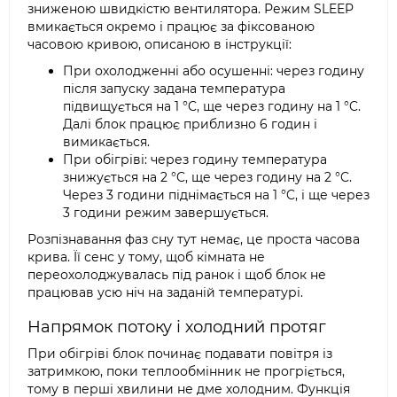
зниженою швидкістю вентилятора. Режим SLEEP
вмикається окремо і працює за фіксованою
часовою кривою, описаною в інструкції:
При охолодженні або осушенні: через годину
після запуску задана температура
підвищується на 1 °C, ще через годину на 1 °C.
Далі блок працює приблизно 6 годин і
вимикається.
При обігріві: через годину температура
знижується на 2 °C, ще через годину на 2 °C.
Через 3 години піднімається на 1 °C, і ще через
3 години режим завершується.
Розпізнавання фаз сну тут немає, це проста часова
крива. Її сенс у тому, щоб кімната не
переохолоджувалась під ранок і щоб блок не
працював усю ніч на заданій температурі.
Напрямок потоку і холодний протяг
При обігріві блок починає подавати повітря із
затримкою, поки теплообмінник не прогріється,
тому в перші хвилини не дме холодним. Функція