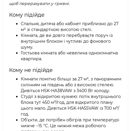
щоб перерахувати у гривні.
Кому підійде
Спальня, дитяча або кабінет приблизно до 27
м² зі стандартною висотою стелі.
Кімната, де ви довго перебуваєте поруч із
внутрішнім блоком і чутливі до фонового
шуму.
Гостьова кімната або невелика однокімнатна
квартира.
Кому не підійде
Кімнати помітно більші за 27 м², з панорамним
склінням на південь або з високою стелею.
Дивіться HSK-HA38VAW з 3400 Вт холоду.
Студії з відкритою кухнею: потік внутрішнього
блока тут 450 м³/год, для відкритого плану
цього мало. Дивіться HSK-HA55VAW із 700 м³/
год.
Об'єкти, де потрібен обігрів при температурі
нижче −15 °C. Це нижня межа робочого