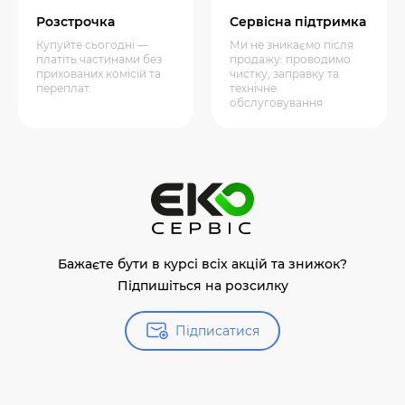
Розстрочка
Сервісна підтримка
Купуйте сьогодні —
Ми не зникаємо після
платіть частинами без
продажу: проводимо
прихованих комісій та
чистку, заправку та
переплат.
технічне
обслуговування
Бажаєте бути в курсі всіх акцій та знижок?
Підпишіться на розсилку
Підписатися