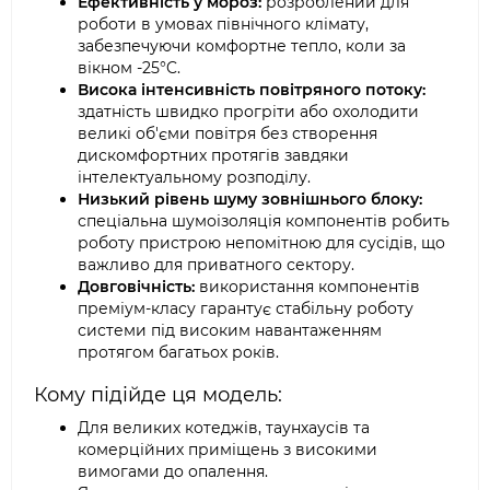
Ефективність у мороз:
розроблений для
роботи в умовах північного клімату,
забезпечуючи комфортне тепло, коли за
вікном -25°C.
Висока інтенсивність повітряного потоку:
здатність швидко прогріти або охолодити
великі об'єми повітря без створення
дискомфортних протягів завдяки
інтелектуальному розподілу.
Низький рівень шуму зовнішнього блоку:
спеціальна шумоізоляція компонентів робить
роботу пристрою непомітною для сусідів, що
важливо для приватного сектору.
Довговічність:
використання компонентів
преміум-класу гарантує стабільну роботу
системи під високим навантаженням
протягом багатьох років.
Кому підійде ця модель:
Для великих котеджів, таунхаусів та
комерційних приміщень з високими
вимогами до опалення.