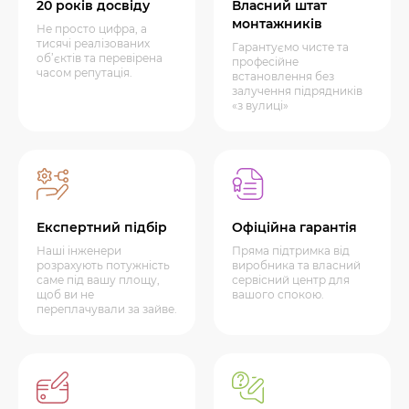
20 років досвіду
Власний штат
монтажників
Не просто цифра, а
тисячі реалізованих
Гарантуємо чисте та
об’єктів та перевірена
професійне
часом репутація.
встановлення без
залучення підрядників
«з вулиці»
Експертний підбір
Офіційна гарантія
Наші інженери
Пряма підтримка від
розрахують потужність
виробника та власний
саме під вашу площу,
сервісний центр для
щоб ви не
вашого спокою.
переплачували за зайве.