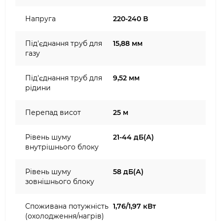
Напруга
220-240 В
Під'єднання труб для
15,88 мм
газу
Під'єднання труб для
9,52 мм
рідини
Перепад висот
25 м
Рівень шуму
21-44 дБ(А)
внутрішнього блоку
Рівень шуму
58 дБ(А)
зовнішнього блоку
Споживана потужність
1,76/1,97 кВт
(охолодження/нагрів)