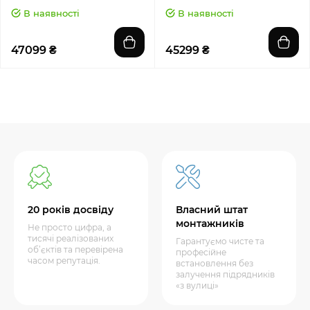
В наявності
В наявності
47099 ₴
45299 ₴
20 років досвіду
Власний штат
монтажників
Не просто цифра, а
тисячі реалізованих
Гарантуємо чисте та
об’єктів та перевірена
професійне
часом репутація.
встановлення без
залучення підрядників
«з вулиці»