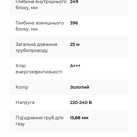
Глибина внутрішнього
249
блоку, мм
Глибина зовнішнього
396
блоку, мм
Загальна довжина
25 м
трубопроводу
Клас
A+++
енергоефективності
Колір
Золотий
Напруга
220-240 В
Під'єднання труб для
15,88 мм
газу