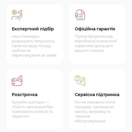
Експертний підбір
Офіційна гарантія
Наші інженери
Пряма підтримка від
розрахують потужність
виробника та власний
саме під вашу площу,
сервісний центр для
щоб ви не
вашого спокою.
переплачували за зайве.
Розстрочка
Сервісна підтримка
Купуйте сьогодні —
Ми не зникаємо після
платіть частинами без
продажу: проводимо
прихованих комісій та
чистку, заправку та
переплат.
технічне
обслуговування