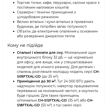
Торгові точки, кафе, перукарні, салони краси з
постійним напливом клієнтів
Серверні і технічні приміщення з
цілодобовим режимом
Великі вітальні і кухні-вітальні в приватних
будинках, де потрібен запас потужності
Об'єкти, де електричне опалення є основним
або резервним джерелом тепла
Кому не підійде
Спальні і кімнати для сну.
Мінімальний шум
внутрішнього блоку 32 дБ — це нормально
для офісу, але вище, ніж у спеціалізованих
моделей для нічного режиму. Для дитячих і
спалень розгляньте молодшу модель серії
CH-
S09FTXAL-GD
(до 25 м²).
Приміщення до 30 м².
Тут 24 000 BTU дають
надлишок потужності, інвертор працюватиме
переважно на мінімальній частоті, а окупність
буде гіршою. Для таких приміщень
оптимальні
CH-S12FTXAL-GD
(35 м²) або
CH-
S18FTXAL-GD
(50 м²) з тієї самої серії.