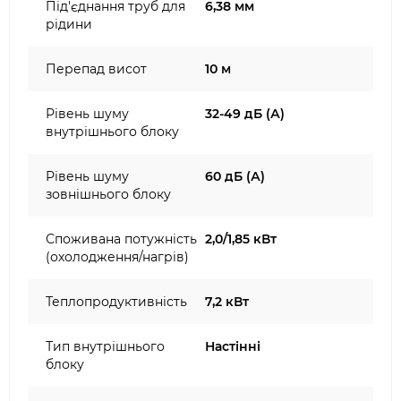
Під'єднання труб для
6,38 мм
рідини
Перепад висот
10 м
Рівень шуму
32-49 дБ (А)
внутрішнього блоку
Рівень шуму
60 дБ (А)
зовнішнього блоку
Споживана потужність
2,0/1,85 кВт
(охолодження/нагрів)
Теплопродуктивність
7,2 кВт
Тип внутрішнього
Настінні
блоку