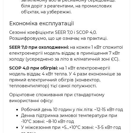
запиленому або агресивному середовищі:
біля доріг з реагентами, на промислових
об'єктах, на узбережжі.
Економіка експлуатації
Сезонні коефіцієнти SEER 7,0 і SCOP 4,0.
Розшифровуємо, що це означає на практиці.
SEER 7,0 при охолодженні:
на кожен 1 кВт спожитої
електроенергії модель віддає в приміщення 7 кВт
холоду (усереднено за літо в кліматичній зоні ЄС).
SCOP 4,0 при обігріві:
на 1 кВт електроенергії
модель віддає 4 кВт тепла. У 4 рази економніше за
прямий електричний обігрів (конвектор,
тепловентилятор) тієї самої потужності.
Орієнтовне споживання при стандартному
використанні офісу:
Робочий день 10 годин у пік літа: ~12-15 кВт·год
Денна підтримка зимової температури при
-10°C зовні: ~8-10 кВт·год
У міжсезоння при +5...+10°C зовні: ~3-5 кВт·год