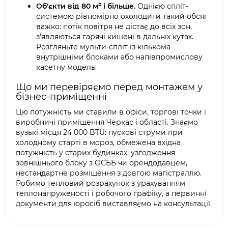
Об'єкти від 80 м² і більше.
Однією спліт-
системою рівномірно охолодити такий обсяг
важко: потік повітря не дістає до всіх зон,
з'являються гарячі кишені в дальніх кутах.
Розгляньте мульти-спліт із кількома
внутрішніми блоками або напівпромислову
касетну модель.
Що ми перевіряємо перед монтажем у
бізнес-приміщенні
Цю потужність ми ставили в офіси, торгові точки і
виробничі приміщення Черкас і області. Знаємо
вузькі місця 24 000 BTU: пускові струми при
холодному старті в мороз, обмежена вхідна
потужність у старих будинках, узгодження
зовнішнього блоку з ОСББ чи орендодавцем,
нестандартне розміщення з довгою магістраллю.
Робимо тепловий розрахунок з урахуванням
теплонапруженості і робочого графіку, а первинні
документи для юросіб виставляємо на консультації.