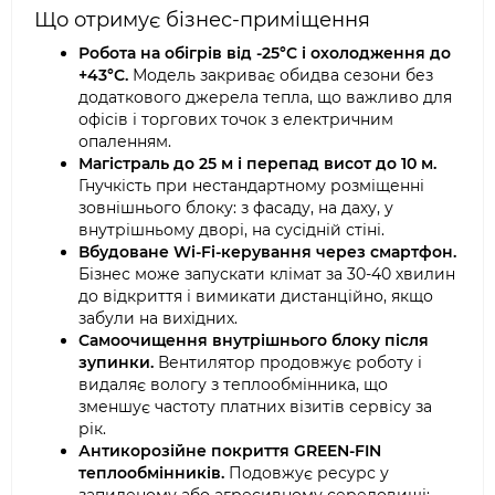
Що отримує бізнес-приміщення
Робота на обігрів від -25°C і охолодження до
+43°C.
Модель закриває обидва сезони без
додаткового джерела тепла, що важливо для
офісів і торгових точок з електричним
опаленням.
Магістраль до 25 м і перепад висот до 10 м.
Гнучкість при нестандартному розміщенні
зовнішнього блоку: з фасаду, на даху, у
внутрішньому дворі, на сусідній стіні.
Вбудоване Wi-Fi-керування через смартфон.
Бізнес може запускати клімат за 30-40 хвилин
до відкриття і вимикати дистанційно, якщо
забули на вихідних.
Самоочищення внутрішнього блоку після
зупинки.
Вентилятор продовжує роботу і
видаляє вологу з теплообмінника, що
зменшує частоту платних візитів сервісу за
рік.
Антикорозійне покриття GREEN-FIN
теплообмінників.
Подовжує ресурс у