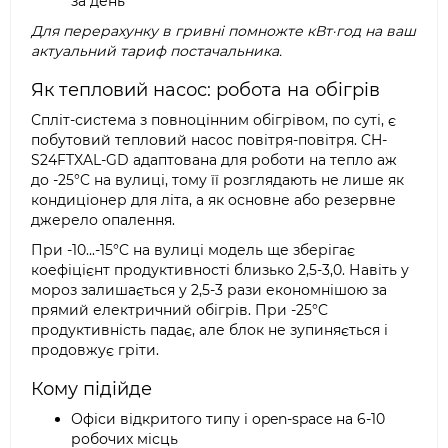
за день
Для перерахунку в гривні помножте кВт·год на ваш
актуальний тариф постачальника.
Як тепловий насос: робота на обігрів
Спліт-система з повноцінним обігрівом, по суті, є
побутовий тепловий насос повітря-повітря. CH-
S24FTXAL-GD адаптована для роботи на тепло аж
до -25°C на вулиці, тому її розглядають не лише як
кондиціонер для літа, а як основне або резервне
джерело опалення.
При -10...-15°C на вулиці модель ще зберігає
коефіцієнт продуктивності близько 2,5-3,0. Навіть у
мороз залишається у 2,5-3 рази економнішою за
прямий електричний обігрів. При -25°C
продуктивність падає, але блок не зупиняється і
продовжує гріти.
Кому підійде
Офіси відкритого типу і open-space на 6-10
робочих місць