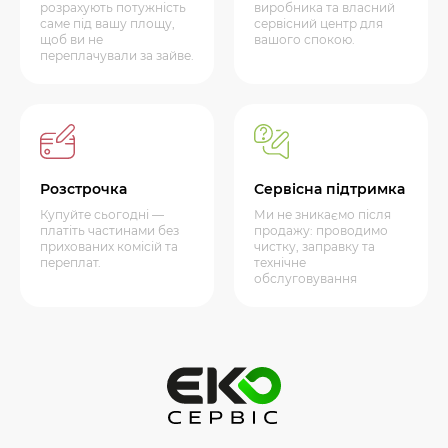
розрахують потужність
виробника та власний
саме під вашу площу,
сервісний центр для
щоб ви не
вашого спокою.
переплачували за зайве.
Розстрочка
Сервісна підтримка
Купуйте сьогодні —
Ми не зникаємо після
платіть частинами без
продажу: проводимо
прихованих комісій та
чистку, заправку та
переплат.
технічне
обслуговування