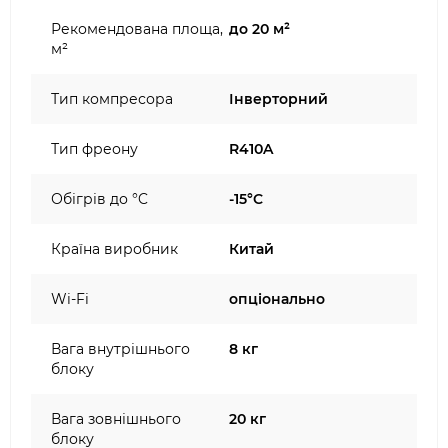
Рекомендована площа,
до 20 м²
м²
Тип компресора
Інверторний
Тип фреону
R410A
Обігрів до °C
-15°C
Країна виробник
Китай
Wi-Fi
опціонально
Вага внутрішнього
8 кг
блоку
Вага зовнішнього
20 кг
блоку