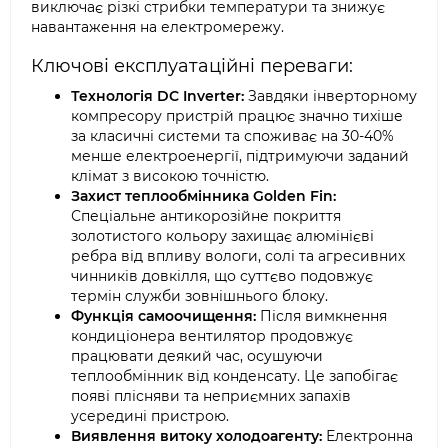
виключає різкі стрибки температури та знижує
навантаження на електромережу.
Ключові експлуатаційні переваги:
Технологія DC Inverter:
Завдяки інверторному
компресору пристрій працює значно тихіше
за класичні системи та споживає на 30-40%
менше електроенергії, підтримуючи заданий
клімат з високою точністю.
Захист теплообмінника Golden Fin:
Спеціальне антикорозійне покриття
золотистого кольору захищає алюмінієві
ребра від впливу вологи, солі та агресивних
чинників довкілля, що суттєво подовжує
термін служби зовнішнього блоку.
Функція самоочищення:
Після вимкнення
кондиціонера вентилятор продовжує
працювати деякий час, осушуючи
теплообмінник від конденсату. Це запобігає
появі плісняви та неприємних запахів
усередині пристрою.
Виявлення витоку холодоагенту:
Електронна