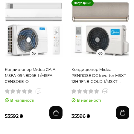
Популярний
Кондиціонер Midea GAIA
Кондиціонер Midea
MSFA-09N8D6E-I /MSFA-
PENROSE DC Inverter MSXT-
09N8D6E-O
12HRFN8-GOLD-I/MSXT-
12HRFN8-GOLD-O
В наявності
В наявності
53592 ₴
35596 ₴