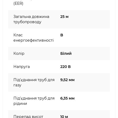
(EER)
Загальна довжина
25 м
трубопроводу
Клас
B
енергоефективності
Колір
Білий
Напруга
220 В
Під'єднання труб для
9,52 мм
газу
Під'єднання труб для
6,35 мм
рідини
Перепад висот
10 м