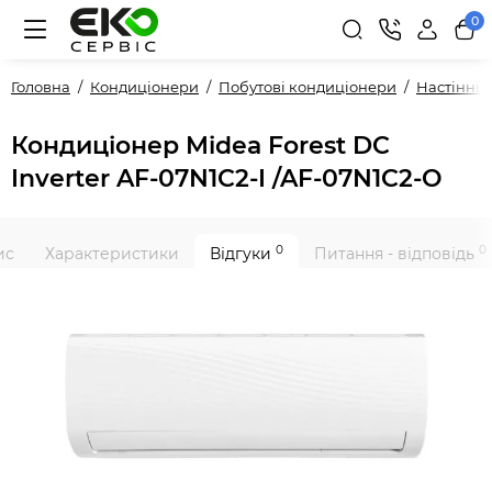
0
Головна
Кондиціонери
Побутові кондиціонери
Настінні
Кондиціонер Midea Forest DC
Inverter AF-07N1C2-I /AF-07N1C2-O
0
0
ис
Характеристики
Відгуки
Питання - відповідь