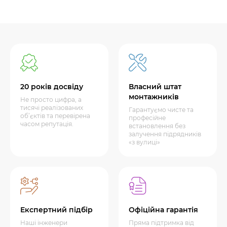
20 років досвіду
Власний штат
монтажників
Не просто цифра, а
тисячі реалізованих
Гарантуємо чисте та
об’єктів та перевірена
професійне
часом репутація.
встановлення без
залучення підрядників
«з вулиці»
Експертний підбір
Офіційна гарантія
Наші інженери
Пряма підтримка від