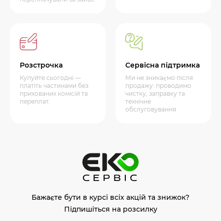
Розстрочка
Сервісна підтримка
Купуйте сьогодні —
Ми не зникаємо після
платіть частинами без
продажу: проводимо
прихованих комісій та
чистку, заправку та
переплат.
технічне
обслуговування
Бажаєте бути в курсі всіх акцій та знижок?
Підпишіться на розсилку