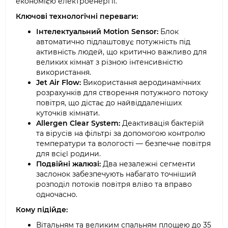
економією електроенергії.
Ключові технологічні переваги:
Інтелектуальний Motion Sensor:
Блок
автоматично підлаштовує потужність під
активність людей, що критично важливо для
великих кімнат з різною інтенсивністю
використання.
Jet Air Flow:
Використання аеродинамічних
розрахунків для створення потужного потоку
повітря, що дістає до найвіддаленіших
куточків кімнати.
Allergen Clear System:
Деактивація бактерій
та вірусів на фільтрі за допомогою контролю
температури та вологості — безпечне повітря
для всієї родини.
Подвійні жалюзі:
Два незалежні сегменти
заслонок забезпечують набагато точніший
розподіл потоків повітря вліво та вправо
одночасно.
Кому підійде:
Вітальням та великим спальням площею до 35