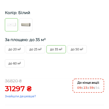
Колір: Білий
За площею: до 35 м²
до 20 м²
до 25 м²
до 35 м²
до 50 м²
до 60 м²
36820 ₴
До кінця акції:
31297 ₴
0
9
2
3
5
9
5
4
Знайшли дешевше?