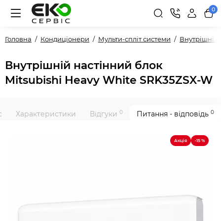
0
Головна
Кондиціонери
Мульти-спліт системи
Внутрішні 
Внутрішній настінний блок
Mitsubishi Heavy White SRK35ZSX-W
0
0
с
Характеристики
Відгуки
Питання - відповідь
Акція
-15 %