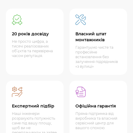
20 років досвіду
Власний штат
монтажників
Не просто цифра, а
тисячі реалізованих
Гарантуємо чисте та
об’єктів та перевірена
професійне
часом репутація.
встановлення без
залучення підрядників
«з вулиці»
Експертний підбір
Офіційна гарантія
Наші інженери
Пряма підтримка від
розрахують потужність
виробника та власний
саме під вашу площу,
сервісний центр для
щоб ви не
вашого спокою.
переплачували за зайве.